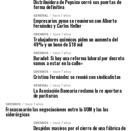
Distribuidora de Pepsico cerró sus puertas de
forma definitiva
GENERAL
hace 7 años
Empresarios pyme se reunieron con Alberto
Fernández y Carlos Heller
GREMIOS
hace 7 años
Trabajadores químicos piden un aumento del
49% y un bono de $18 mil
GREMIOS
hace 7 años
Baradel: Si hay una reforma laboral por decreto
vamos a estar en la calle»
GREMIOS
hace 7 años
Cristina Fernández se reunió con sindicalistas
GENERAL
hace 7 años
La Asociación Bancaria reclama la re apertura
de paritarias
GREMIOS
hace 7 años
Fracacasarón las negociaciones entre la UOM y las las
siderúrgicas
GREMIOS
hace 7 años
Despidos masivos por el cierre de una fábrica de