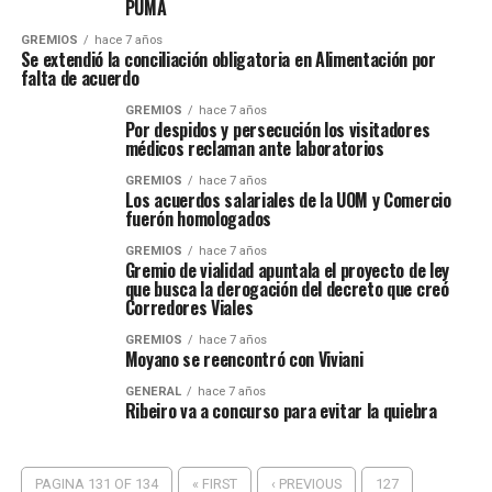
PUMA
GREMIOS
hace 7 años
Se extendió la conciliación obligatoria en Alimentación por
falta de acuerdo
GREMIOS
hace 7 años
Por despidos y persecución los visitadores
médicos reclaman ante laboratorios
GREMIOS
hace 7 años
Los acuerdos salariales de la UOM y Comercio
fuerón homologados
GREMIOS
hace 7 años
Gremio de vialidad apuntala el proyecto de ley
que busca la derogación del decreto que creó
Corredores Viales
GREMIOS
hace 7 años
Moyano se reencontró con Viviani
GENERAL
hace 7 años
Ribeiro va a concurso para evitar la quiebra
PAGINA 131 OF 134
« FIRST
‹ PREVIOUS
127