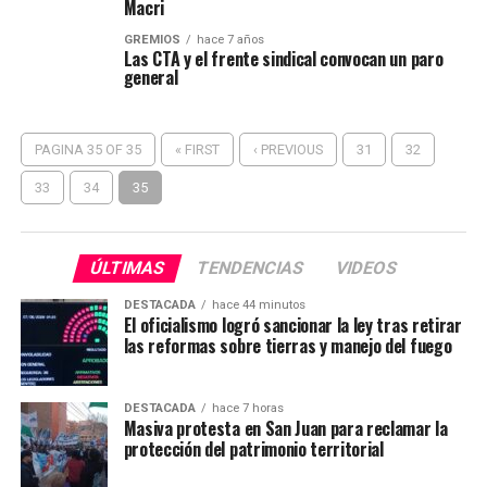
Macri
GREMIOS
hace 7 años
Las CTA y el frente sindical convocan un paro
general
PAGINA 35 OF 35
« FIRST
‹ PREVIOUS
31
32
33
34
35
ÚLTIMAS
TENDENCIAS
VIDEOS
DESTACADA
hace 44 minutos
El oficialismo logró sancionar la ley tras retirar
las reformas sobre tierras y manejo del fuego
DESTACADA
hace 7 horas
Masiva protesta en San Juan para reclamar la
protección del patrimonio territorial