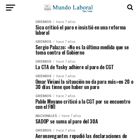
GREMIOS
hace 7 años
Sica criticó el paro e insistió en una reforma
laboral
GREMIOS
hace 7 años
Sergio Palazzo: «No es la última medida que se
toma contra el Gobierno
GREMIOS
hace 7 años
La CTA de Yasky adhiere al paro de CGT
GREMIOS
hace 7 años
Omar Viviani la situación no da para más»en 20 o
30 días tiene que haber un paro
GREMIOS
hace 7 años
Pablo Moyano criticó a la CGT por su encuentro
con el FMI
NACIONALES
hace 7 años
SADOP se suma al paro del 30A
GREMIOS
hace 7 años
Aeronavegantes repudió las declaraciones de