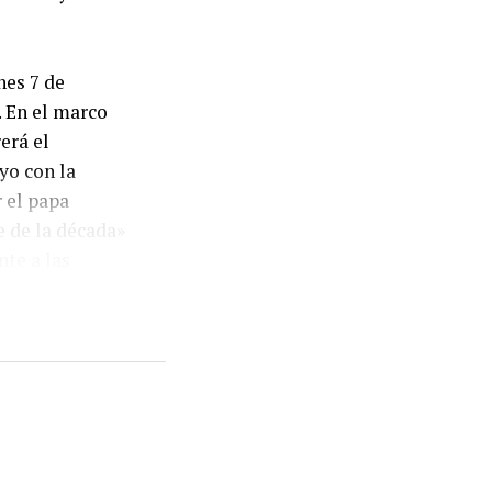
nes 7 de
 En el marco
erá el
yo con la
 el papa
 de la década»
nte a las
(UTEP), la
rios en Lucha,
firmaron su
manos,
que busca
rtura de la