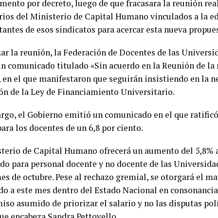
emento por decreto, luego de que fracasara la reunión rea
rios del Ministerio de Capital Humano vinculados a la e
tantes de esos sindicatos para acercar esta nueva propue
izar la reunión, la Federación de Docentes de las Univer
un comunicado titulado «Sin acuerdo en la Reunión de la
, en el que manifestaron que seguirán insistiendo en la n
ón de la Ley de Financiamiento Universitario.
rgo, el Gobierno emitió un comunicado en el que ratificó
para los docentes de un 6,8 por ciento.
sterio de Capital Humano ofrecerá un aumento del 5,8% 
ido para personal docente y no docente de las Universid
mes de octubre. Pese al rechazo gremial, se otorgará el 
o a este mes dentro del Estado Nacional en consonancia
so asumido de priorizar el salario y no las disputas polí
que encabeza Sandra Pettovello.