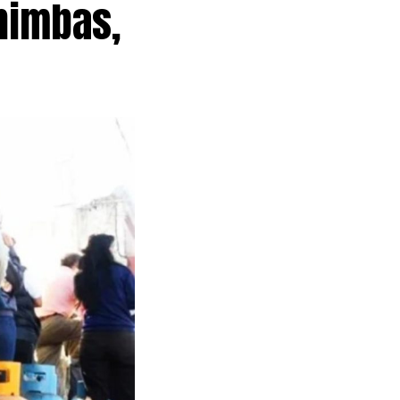
Chimbas,
erramientas en
 año reivindica
esde la
 centro
 otras
en el Obelisco
 manifestantes