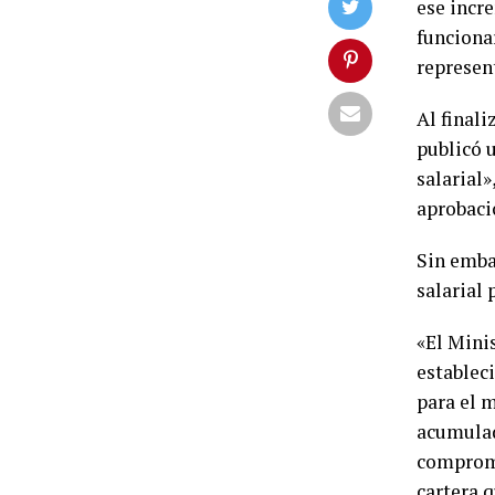
ese incr
funciona
represen
Al final
publicó 
salarial»
aprobaci
Sin emba
salarial 
«El Mini
establec
para el 
acumulad
compromi
cartera 