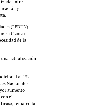
lizada entre
ducación y
sta.
sidades (FEDUN)
 mesa técnica
ecesidad de la
 una actualización
adicional al 1%
ades Nacionales
mayor aumento
 con el
ticas», remarcó la