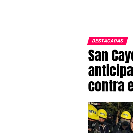
DESTACADAS
San Caye
anticip
contra e