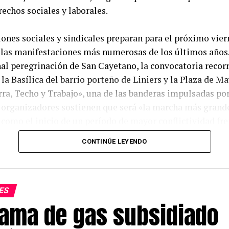
rechos sociales y laborales.
ones sociales y sindicales preparan para el próximo vier
 las manifestaciones más numerosas de los últimos años.
nal peregrinación de San Cayetano, la convocatoria recorr
 la Basílica del barrio porteño de Liniers y la Plaza de Ma
ra, Techo y Trabajo», una de las banderas impulsadas por
s organizadores sostienen que será «la marcha más grande
 como el inicio de un período de mayor conflictividad fre
nómicas del Gobierno nacional.
CONTINÚE LEYENDO
unirá a la Unión de Trabajadores de la Economía Popular 
 los Trabajadores, la CTA Autónoma y el espacio Territo
n parte organizaciones como Libres del Sur. También con
ES
 agrupaciones estudiantiles, organismos de derechos hu
rama de gas subsidiado
mujeres y entidades profesionales, en una convocatoria 
plio rechazo a las medidas de ajuste y reclamar la reape