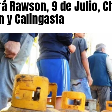
rá Rawson, 9 de Julio, 
al.
n y Calingasta
menzará por la mañana con la tradicional bendición de h
s avenidas Rivadavia y Jujuy, un gesto simbólico que cada
l trabajo. Posteriormente, la columna principal partirá d
n Cayetano y avanzará por la avenida Rivadavia rumbo al
orrido se incorporarán nuevas columnas. Libres del Sur y
 nucleadas en Territorios en Lucha prevén concentrarse 
unto a las dos CTA, antes de confluir con el resto de los
yo, donde se desarrollará el acto central.