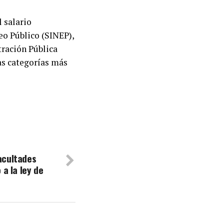
l salario
eo Público (SINEP),
ración Pública
las categorías más
acultades
 a la ley de