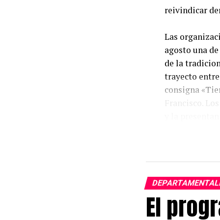
reivindicar de
Las organizaci
agosto una de
de la tradicio
trayecto entre
consigna «Tier
Francisco. Lo
y la presentan
políticas eco
La protesta re
CGT, la CTA de
del que forma
DEPARTAMENTAL
participación
El prog
colectivos de 
expresar un am