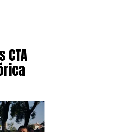
s CTA
órica