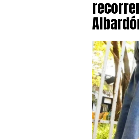
recorre
paritaria feder
Albardó
La jornada co
el cruce de la
la dignidad de
Basílica de Sa
porteño.
Durante el rec
organizaciones
para marchar j
en Plaza de Ma