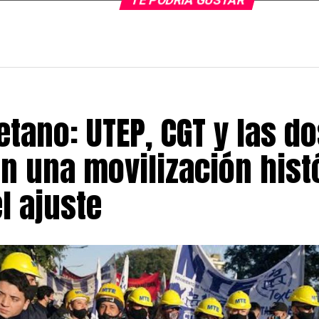
TE PODRÍA GUSTAR
tano: UTEP, CGT y las do
an una movilización hist
l ajuste