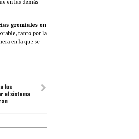
que en las demás
cias gremiales en
orable, tanto por la
nera en la que se
a los
r el sistema
ran