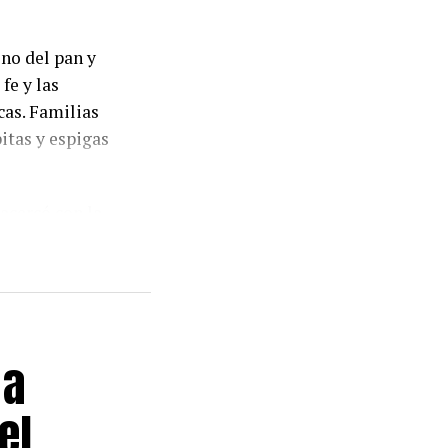
ono del pan y
 fe y las
cas. Familias
itas y espigas
acercó con la
llegaron para
sona», expresó
na de las
 a
el