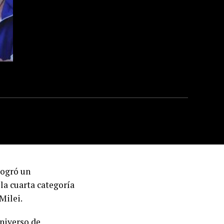
logró un
 la cuarta categoría
Milei.
universo de