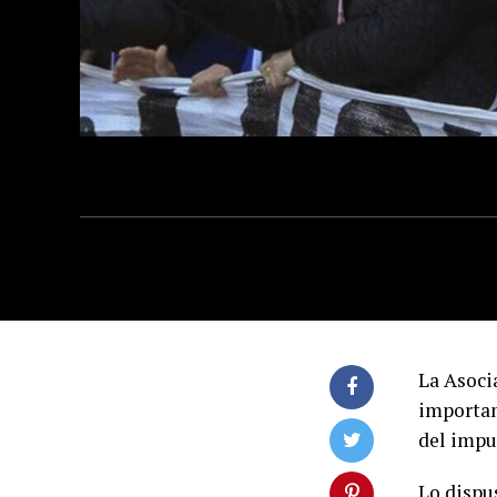
La Asoci
important
del impue
Lo dispu