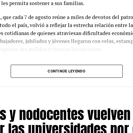
 les permita sostener a sus familias.
, que cada 7 de agosto reúne a miles de devotos del patr
todo el país, volvió a reflejar la estrecha relación entre la
s cotidianas de quienes atraviesan dificultades económi
bajadores, jubilados y jóvenes llegaron con velas, estamp
expresar sus pedidos y renovar la esperanza.
uel González destacó que la mayor parte de los fieles se 
pedir empleo, aunque también fueron numerosos quienes 
CONTINÚE LEYENDO
conservar su fuente laboral. «El trabajo dignifica a la per
al remarcar que poder llevar el pan a la mesa representa u
ciones para cualquier familia.
s y nodocentes vuelven
r las universidades por 