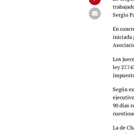
trabajado
Sergio Pa
En concr
iniciada 
Asociaci
Los juece
ley 27.74
impuesto 
Según exp
ejecutivo
90 días r
cuestion
La de Cha