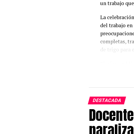
un trabajo que
La celebración
del trabajo en 
preocupacione
completas, tra
de trigo para 
El párroco Mig
intención de 
agradecer por 
el sacerdote, 
mayores bendi
DESTACADA
Docente
paraliza