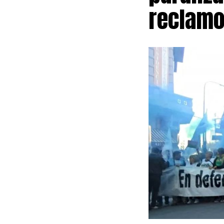
reclamo
En ese sentid