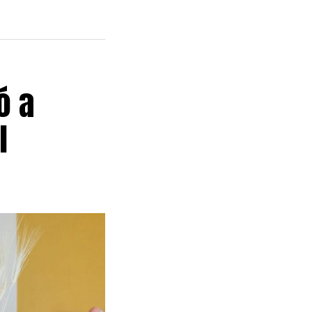
ó a
l