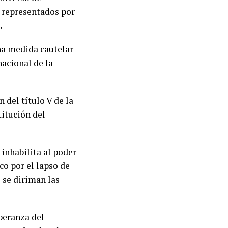
s representados por
.
una medida cautelar
nacional de la
 del título V de la
titución del
 inhabilita al poder
co por el lapso de
 se diriman las
speranza del