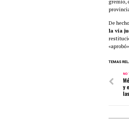
gremio, 
provinci
De hecho
la vía j
restituc
«aprobó»
TEMAS REL
NO 
Mé
y 
la