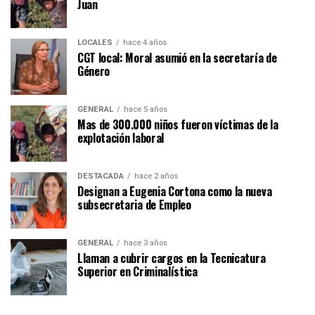
Juan
LOCALES
hace 4 años
CGT local: Moral asumió en la secretaría de
Género
GENERAL
hace 5 años
Mas de 300.000 niños fueron víctimas de la
explotación laboral
DESTACADA
hace 2 años
Designan a Eugenia Cortona como la nueva
subsecretaria de Empleo
GENERAL
hace 3 años
Llaman a cubrir cargos en la Tecnicatura
Superior en Criminalística