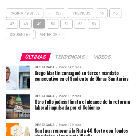
PAGINA 49 OF 53
« FIRST
‹ PREVIOUS
45
46
47
48
49
50
51
52
53
SIGUIENTE ›
ANTERIOR »
ÚLTIMAS
TENDENCIAS
VIDEOS
DESTACADA
hace 14 horas
Diego Martín consiguió su tercer mandato
consecutivo en el Sindicato de Obras Sanitarias
DESTACADA
hace 15 horas
Otro fallo judicial limita el alcance de la reforma
laboral impulsada por el Gobierno
DESTACADA
hace 17 horas
San Juan renovará la Ruta 40 Norte con fondos