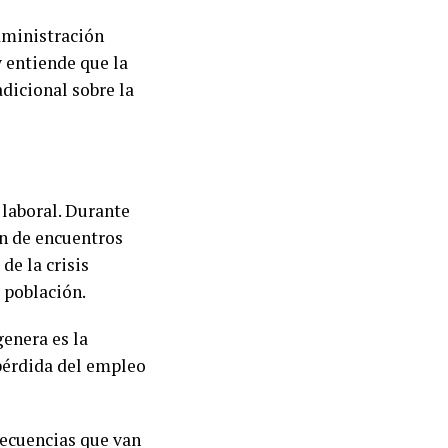
dministración
y entiende que la
adicional sobre la
 laboral. Durante
on de encuentros
de la crisis
 población.
enera es la
 pérdida del empleo
secuencias que van