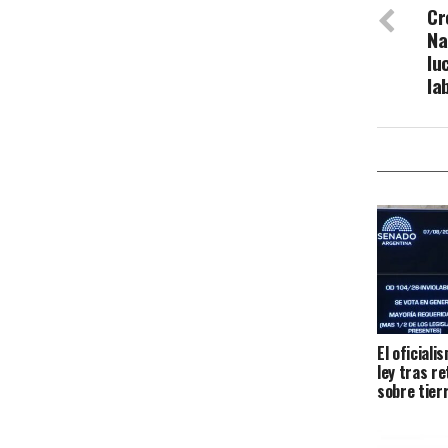
Cr
Na
lu
la
El oficiali
ley tras r
sobre tier