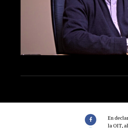
En decla
la OIT, a