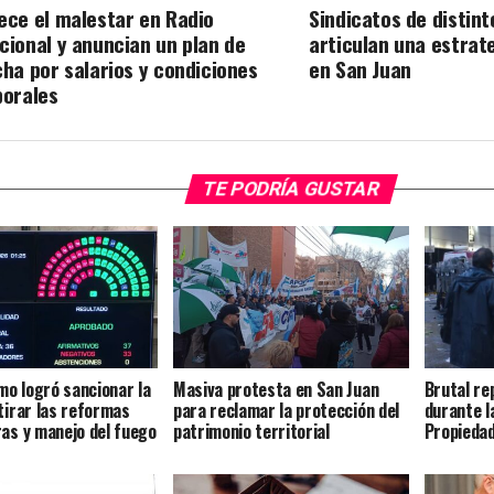
ece el malestar en Radio
Sindicatos de distin
cional y anuncian un plan de
articulan una estra
cha por salarios y condiciones
en San Juan
borales
TE PODRÍA GUSTAR
smo logró sancionar la
Masiva protesta en San Juan
Brutal re
etirar las reformas
para reclamar la protección del
durante l
ras y manejo del fuego
patrimonio territorial
Propiedad