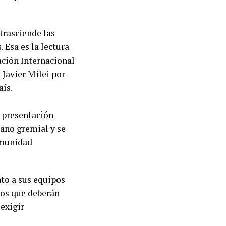
trasciende las
 Esa es la lectura
ación Internacional
 Javier Milei por
aís.
a presentación
lano gremial y se
omunidad
to a sus equipos
los que deberán
 exigir