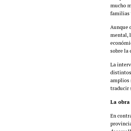
mucho má
familias
Aunque d
mental, 
económica
sobre la 
La inter
distinto
amplios 
traducir
La obra 
En contra
provinci