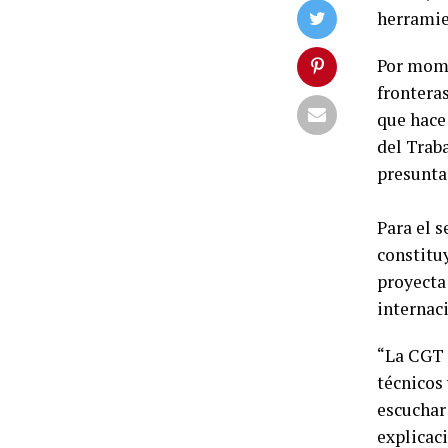
herramie
Por mome
frontera
que hace
del Trab
presuntas
Para el 
constitu
proyecta
internac
“La CGT 
técnicos
escuchar 
explicaci