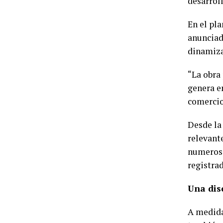
desarroll
En el pl
anunciad
dinamizar
“La obra
genera e
comercio 
Desde la
relevant
numeroso
registra
Una dis
A medida 