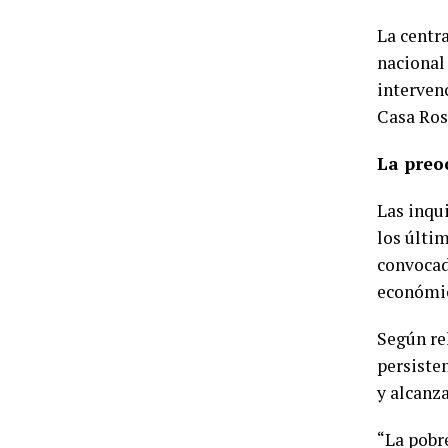
La centr
nacional
intervenc
Casa Ros
La preoc
Las inqu
los últi
convocado
económic
Según re
persiste
y alcanz
“La pobr