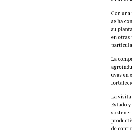
Con una 
se ha co
su plant
en otras 
particul
La compa
agroindu
uvas en 
fortalec
La visita
Estado y
sostener
producti
de conti