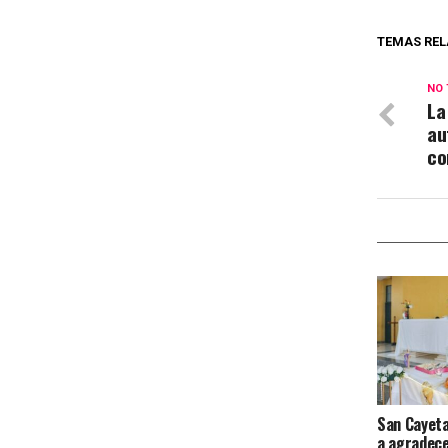
TEMAS REL
NO 
La
au
co
San Cayeta
a agradecer