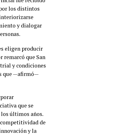
incial fue recibido
or los distintos
 interiorizarse
imiento y dialogar
personas.
es eligen producir
dor remarcó que San
trial y condiciones
res que —afirmó—
rporar
ciativa que se
 los últimos años.
a competitividad de
 innovación y la