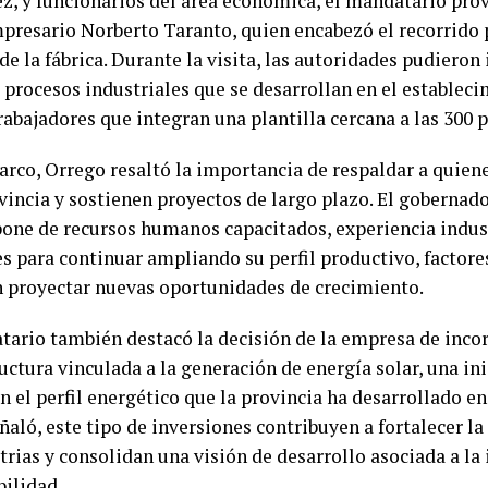
z, y funcionarios del área económica, el mandatario prov
mpresario Norberto Taranto, quien encabezó el recorrido p
de la fábrica. Durante la visita, las autoridades pudieron
 procesos industriales que se desarrollan en el establec
rabajadores que integran una plantilla cercana a las 300 
arco, Orrego resaltó la importancia de respaldar a quien
ovincia y sostienen proyectos de largo plazo. El goberna
pone de recursos humanos capacitados, experiencia indus
es para continuar ampliando su perfil productivo, facto
 proyectar nuevas oportunidades de crecimiento.
tario también destacó la decisión de la empresa de inco
uctura vinculada a la generación de energía solar, una ini
n el perfil energético que la provincia ha desarrollado en
ñaló, este tipo de inversiones contribuyen a fortalecer l
trias y consolidan una visión de desarrollo asociada a la
bilidad.