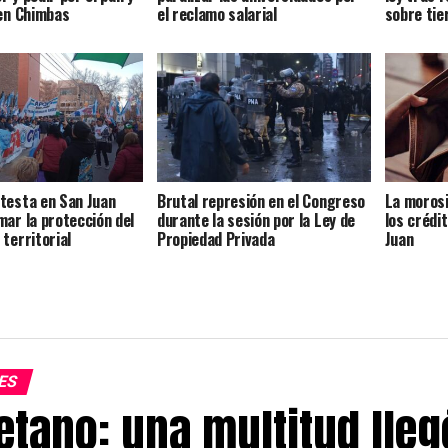
 en Chimbas
el reclamo salarial
sobre tie
testa en San Juan
Brutal represión en el Congreso
La moros
mar la protección del
durante la sesión por la Ley de
los crédi
territorial
Propiedad Privada
Juan
ES
etano: una multitud lleg