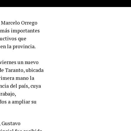
or Marcelo Orrego
as más importantes
ductivos que
en la provincia.
 viernes un nuevo
de Taranto, ubicada
primera mano la
cia del país, cuya
rabajo,
os a ampliar su
, Gustavo