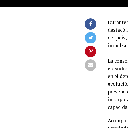
Durante 
destacó 
del país
impulsan
La conso
episodio
en el de
evolució
presencia
incorpor
capacida
Acompaña