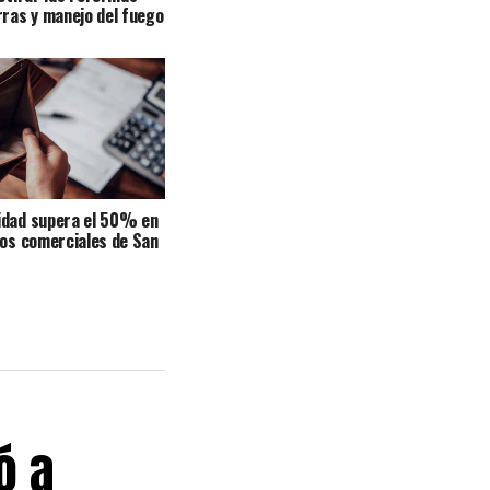
rras y manejo del fuego
idad supera el 50% en
tos comerciales de San
ó a