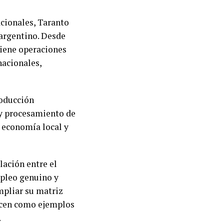
acionales, Taranto
 argentino. Desde
tiene operaciones
nacionales,
roducción
 y procesamiento de
 economía local y
ulación entre el
mpleo genuino y
mpliar su matriz
ecen como ejemplos
.