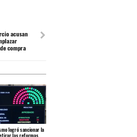
rcio acusan
mplazar
s de compra
ismo logró sancionar la
retirar las reformas