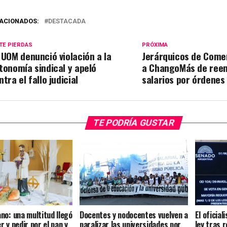
ACIONADOS:
DESTACADA
TE PIERDAS
PRÓXIMA
 UOM denunció violación a la
Jerárquicos de Come
tonomía sindical y apeló
a ChangoMás de ree
ntra el fallo judicial
salarios por órdene
TE PODRÍA GUSTAR
no: una multitud llegó
Docentes y nodocentes vuelven a
El oficial
 y pedir por el pan y
paralizar las universidades por
ley tras 