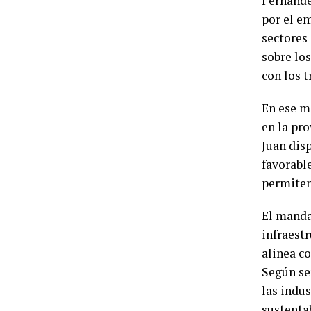
Fernánde
por el e
sectores 
sobre los
con los t
En ese m
en la pr
Juan dis
favorabl
permiten
El manda
infraestr
alinea co
Según se
las indus
sustenta