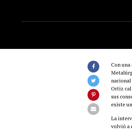
Con una 
Metalúrg
nacional
Ortiz cal
sus conse
existe u
La inter
volvió a 