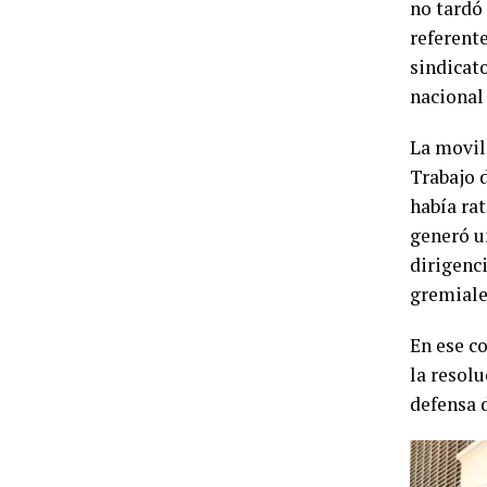
no tardó
referente
sindicat
nacional
La movil
Trabajo 
había rat
generó un
dirigenci
gremiale
En ese c
la resolu
defensa d