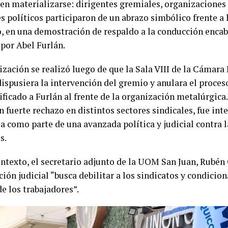
 en materializarse: dirigentes gremiales, organizaciones 
s políticos participaron de un abrazo simbólico frente a l
o, en una demostración de respaldo a la conducción encab
 por Abel Furlán.
ización se realizó luego de que la Sala VIII de la Cámara
dispusiera la intervención del gremio y anulara el proces
ificado a Furlán al frente de la organización metalúrgica. 
 fuerte rechazo en distintos sectores sindicales, fue int
a como parte de una avanzada política y judicial contra l
s.
ontexto, el secretario adjunto de la UOM San Juan, Rubén 
ción judicial “busca debilitar a los sindicatos y condicio
e los trabajadores”.