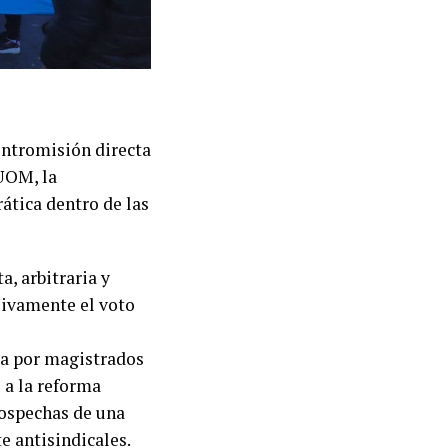
intromisión directa
 UOM, la
ática dentro de las
a, arbitraria y
usivamente el voto
da por magistrados
 a la reforma
sospechas de una
e antisindicales.