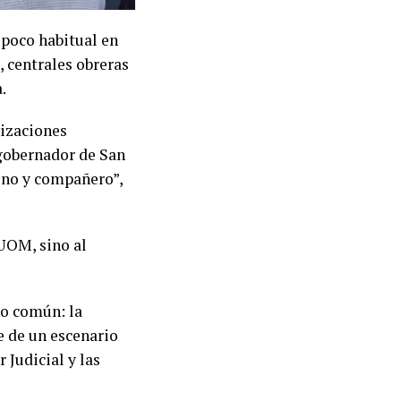
 poco habitual en
 centrales obreras
.
nizaciones
x gobernador de San
cino y compañero”,
UOM, sino al
co común: la
e de un escenario
 Judicial y las