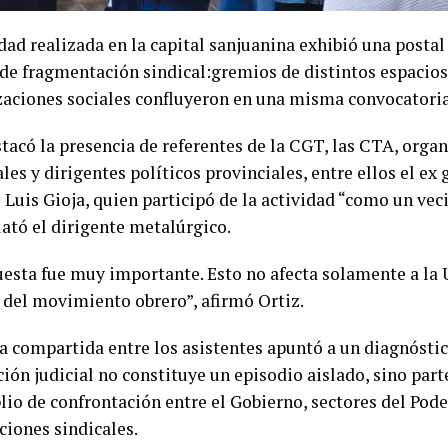
dad realizada en la capital sanjuanina exhibió una postal
de fragmentación sindical:gremios de distintos espacios,
zaciones sociales confluyeron en una misma convocatoria
stacó la presencia de referentes de la CGT, las CTA, orga
ales y dirigentes políticos provinciales, entre ellos el e
é Luis Gioja, quien participó de la actividad “como un ve
lató el dirigente metalúrgico.
uesta fue muy importante. Esto no afecta solamente a la 
 del movimiento obrero”, afirmó Ortiz.
ra compartida entre los asistentes apuntó a un diagnósti
ión judicial no constituye un episodio aislado, sino part
o de confrontación entre el Gobierno, sectores del Poder
ciones sindicales.