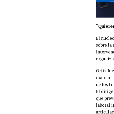
“Quiere
El núcle
sobre la
interven
organiza
Ortiz fue
maliciosa
de los tr
El dirig
que prev
laboral 
articulac