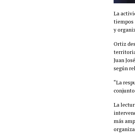
La activi
tiempos 
y organi
Ortiz de
territori
Juan Jos
según re
“La resp
conjunto
La lectu
intervenc
más ampli
organiza