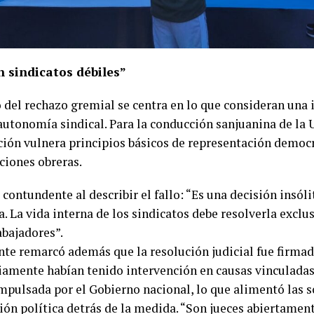
n sindicatos débiles”
o del rechazo gremial se centra en lo que consideran una 
 autonomía sindical. Para la conducción sanjuanina de la
ción vulnera principios básicos de representación democr
ciones obreras.
 contundente al describir el fallo: “Es una decisión insólit
. La vida interna de los sindicatos debe resolverla excl
abajadores”.
ente remarcó además que la resolución judicial fue firma
iamente habían tenido intervención en causas vinculadas
impulsada por el Gobierno nacional, lo que alimentó las 
ión política detrás de la medida. “Son jueces abiertament