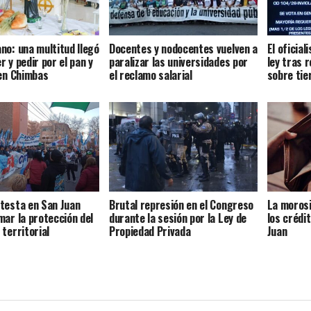
no: una multitud llegó
Docentes y nodocentes vuelven a
El oficial
 y pedir por el pan y
paralizar las universidades por
ley tras 
 en Chimbas
el reclamo salarial
sobre tie
testa en San Juan
Brutal represión en el Congreso
La moros
mar la protección del
durante la sesión por la Ley de
los crédi
territorial
Propiedad Privada
Juan