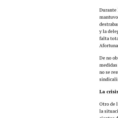
Durante 
mantuvo 
destrabar
y la del
falta tot
Afortuna
De no ob
medidas 
no se res
sindicali
La crisi
Otro de l
la situa