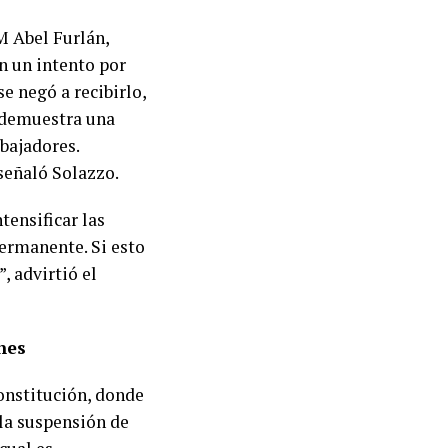
M Abel Furlán,
n un intento por
se negó a recibirlo,
o demuestra una
abajadores.
señaló Solazzo.
tensificar las
ermanente. Si esto
, advirtió el
nes
Constitución, donde
la suspensión de