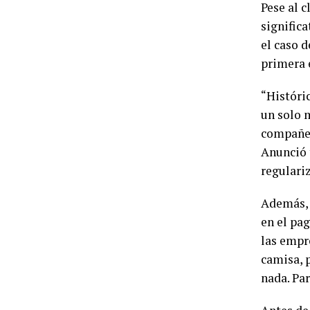
Pese al c
signific
el caso 
primera 
“Históri
un solo 
compañero
Anunció 
regulari
Además, 
en el pa
las empr
camisa, 
nada. Pa