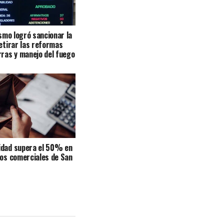
ismo logró sancionar la
retirar las reformas
rras y manejo del fuego
idad supera el 50% en
tos comerciales de San