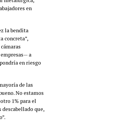
al metalúrgica,
rabajadores en
z la bendita
a concreta”,
s cámaras
 empresas— a
 pondría en riesgo
mayoría de las
o bueno. No estamos
otro 1% para el
s descabellado que,
o”.