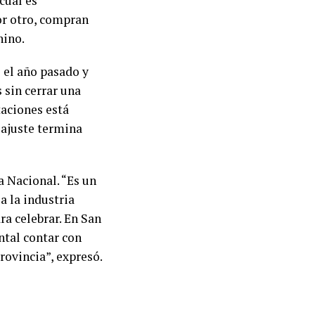
cual es
or otro, compran
nino.
 el año pasado y
 sin cerrar una
taciones está
 ajuste termina
 Nacional. “Es un
a la industria
a celebrar. En San
ntal contar con
rovincia”, expresó.