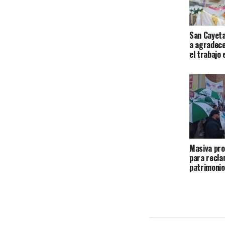
San Cayeta
a agradecer
el trabajo
Masiva pro
para recla
patrimonio 