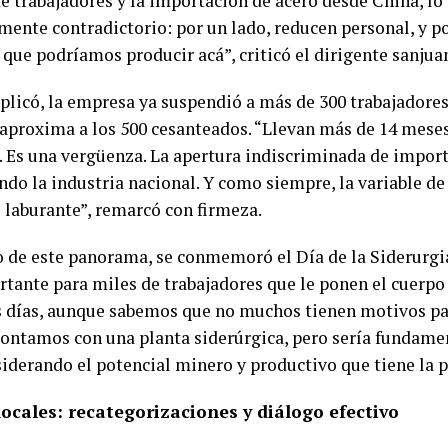
e trabajadores y la importación de acero desde China, lo 
mente contradictorio: por un lado, reducen personal, y p
 que podríamos producir acá”, criticó el dirigente sanjua
plicó, la empresa ya suspendió a más de 300 trabajadores
 aproxima a los 500 cesanteados. “Llevan más de 14 meses
a. Es una vergüenza. La apertura indiscriminada de impor
ndo la industria nacional. Y como siempre, la variable de
l laburante”, remarcó con firmeza.
 de este panorama, se conmemoró el Día de la Siderurgia
rtante para miles de trabajadores que le ponen el cuerpo 
s días, aunque sabemos que no muchos tienen motivos par
contamos con una planta siderúrgica, pero sería fundame
siderando el potencial minero y productivo que tiene la p
ocales: recategorizaciones y diálogo efectivo