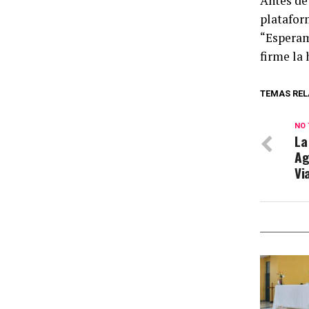
Antes de
plataform
“Esperam
firme la
TEMAS REL
NO 
La
Ag
Vi