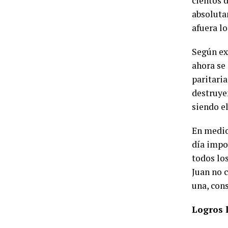
cientos d
absoluta
afuera lo
Según ex
ahora se
paritari
destruye
siendo e
En medio
día impo
todos lo
Juan no 
una, con
Logros l