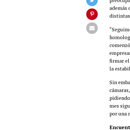
preocupa
además de
distintas
“Seguimo
homologa
comenzó 
empresar
firmar e
la estabi
Sin emba
cámaras,
pidiendo
mes sigui
por una 
Encuent