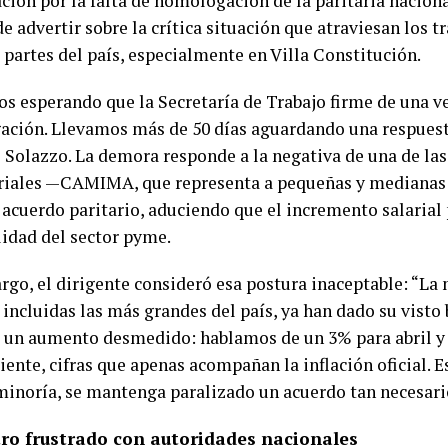
ción por la falta de homologación de la paritaria nacion
 advertir sobre la crítica situación que atraviesan los t
 partes del país, especialmente en Villa Constitución.
s esperando que la Secretaría de Trabajo firme de una ve
ción. Llevamos más de 50 días aguardando una respuest
Solazzo. La demora responde a la negativa de una de la
iales —CAMIMA, que representa a pequeñas y medianas
l acuerdo paritario, aduciendo que el incremento salarial
lidad del sector pyme.
rgo, el dirigente consideró esa postura inaceptable: “La 
 incluidas las más grandes del país, ya han dado su vist
 un aumento desmedido: hablamos de un 3% para abril y 
ente, cifras que apenas acompañan la inflación oficial. E
minoría, se mantenga paralizado un acuerdo tan necesari
ro frustrado con autoridades nacionales