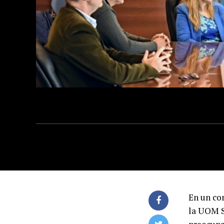
En un con
la UOM S