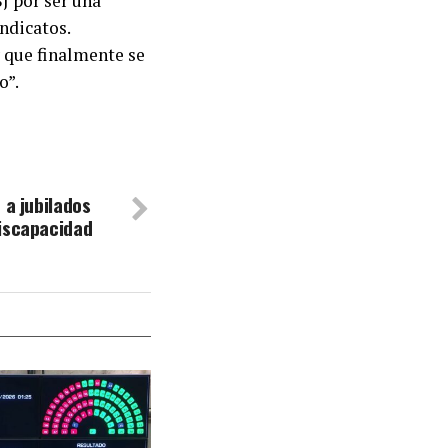
J por ser una
ndicatos.
 que finalmente se
o”.
 a jubilados
iscapacidad