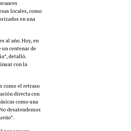
 avances
esas locales, como
orizados en una
s al año. Hoy, en
e un centenar de
a”, detalló.
inuar con la
as como el retraso
ación directa con
 básicas como una
. No desatendemos
ueño”.