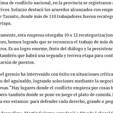
lima de conflicto nacional, en la provincia se registraron
ativos. Solazzo destacó los acuerdos alcanzados con empr
de Taranto, donde más de 110 trabajadores fueron recateg
etapa.
camente, esta empresa otorgaba 10 o 12 recategorizacione
mes, hemos logrado que se reconozca el trabajo de más d
s. Es un logro enorme, fruto del diálogo y la persistenci
también que habrá una segunda y tercera etapa para cont
zación de puestos.
el gremio ha intervenido con éxito en situaciones crític
go del aguinaldo, logrando soluciones mediante la negoci
esas. “Hay lugares donde el conflicto empieza por cosas
pero también donde se pone en juego el plato de comida
ra eso estamos: para defender cada derecho, grande o peq