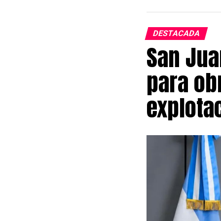
DESTACADA
San Jua
para obr
explota