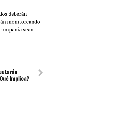
ados deberán
uarán monitoreando
 compañía sean
ibutarán
¿Qué Implica?