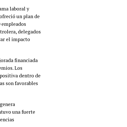
ama laboral y
ofreció un plan de
00 empleados
etrolera, delegados
gar el impacto
jorada financiada
emios. Los
positiva dentro de
as son favorables
 genera
ntuvo una fuerte
uencias