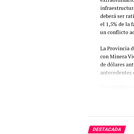
infraestructur
deberá ser rat
el 1,5% de la 
un conflicto 
La Provincia d
con Minera Vi
de dólares an
antecedentes e
El entendimie
emitido por Ca
el mandatario,
garantizar la 
del emprendi
DESTACADA
El convenio se