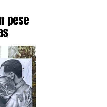
aneamiento. La
l desarrollo
ón pese
nto y el
as
anciamiento
 pública que
el proyecto
el Estado
atación
que continuará
productiva.
e la
Declaración de