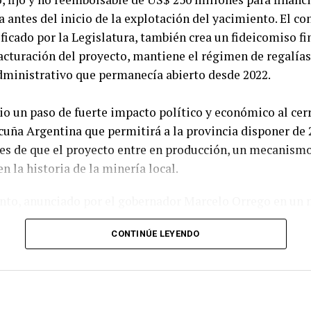
a antes del inicio de la explotación del yacimiento. El co
ificado por la Legislatura, también crea un fideicomiso f
facturación del proyecto, mantiene el régimen de regalías 
administrativo que permanecía abierto desde 2022.
io un paso de fuerte impacto político y económico al cer
cuña Argentina que permitirá a la provincia disponer de 
tes de que el proyecto entre en producción, un mecanismo
n la historia de la minería local.
nto, anunciado por el gobernador Marcelo Orrego en un 
dena Provincial, establece un aporte extraordinario que
CONTINÚE LEYENDO
 será fijo, no reembolsable y no compensable, una condi
disponibilidad de los recursos con independencia de la e
miento.
rá enviado a la Cámara de Diputados para su ratificación 