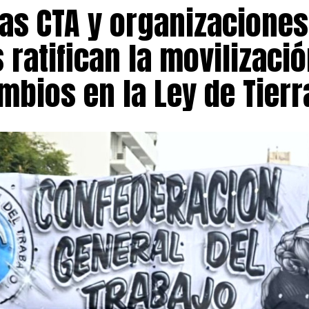
las CTA y organizaciones
sos fondos a obras de infraestructura vial, hídrica y de s
a a acelerar inversiones consideradas prioritarias para e
 ratifican la movilizaci
 esperar el inicio de la explotación comercial del yacimie
greso de regalías.
mbios en la Ley de Tierr
desembolso inicial, el pacto incorpora un esquema de fin
diante la creación de un fideicomiso de infraestructura
orte equivalente al 1,5% del valor bruto de facturación d
ecursos serán administrados, auditados y ejecutados por 
o los procedimientos previstos en la legislación de contr
demás, ratifica el régimen vigente de regalías mineras, 
% del valor bruto de facturación una vez iniciada la etapa 
ntos centrales del entendimiento es que también resuelv
dministrativa originada en 2022 por la aplicación de la 