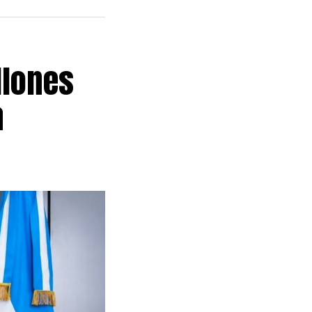
llones
a