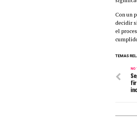
significa
Con un p
decidir 
el proce
cumplido
TEMAS REL
NO 
Se
fi
in