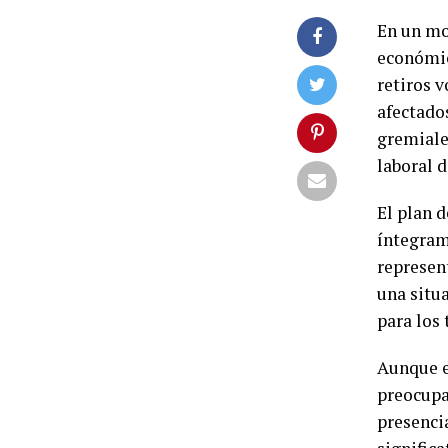
En un mo
económic
retiros 
afectado
gremiale
laboral d
El plan 
íntegram
represen
una situ
para los 
Aunque el
preocupa
presenci