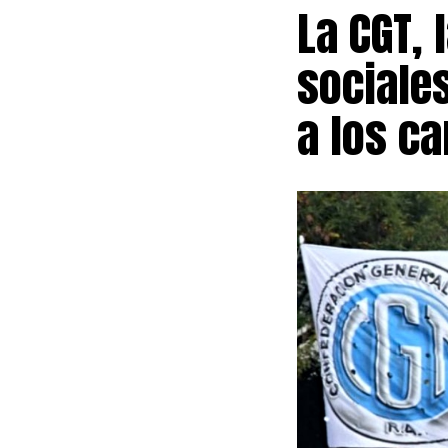
La CGT, 
totalidad de e
decisión apunt
sociales
provincial sin
consecuente in
a los ca
Más allá del 
permanente me
recibirá un ap
Vicuña. Esos r
provincial baj
pública.
El convenio, a
fijado en el 3
Uno de los pu
controversia a