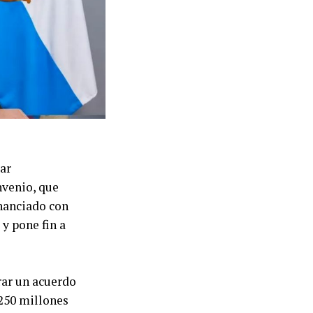
ar
nvenio, que
inanciado con
y pone fin a
rar un acuerdo
250 millones