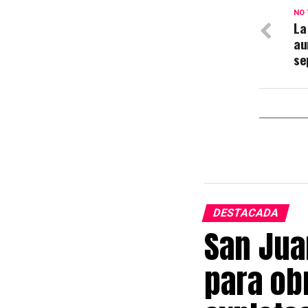
NO 
La
au
se
DESTACADA
San Jua
para obr