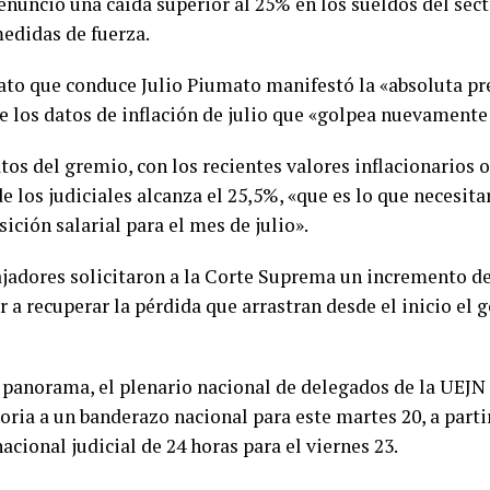
enunció una caída superior al 25% en los sueldos del sec
edidas de fuerza.
cato que conduce Julio Piumato manifestó la «absoluta pr
 los datos de inflación de julio que «golpea nuevamente a
os del gremio, con los recientes valores inflacionarios of
de los judiciales alcanza el 25,5%, «que es lo que necesit
ción salarial para el mes de julio».
ajadores solicitaron a la Corte Suprema un incremento d
a recuperar la pérdida que arrastran desde el inicio el g
 panorama, el plenario nacional de delegados de la UEJN
ria a un banderazo nacional para este martes 20, a partir
acional judicial de 24 horas para el viernes 23.