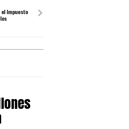
ó el Impuesto
los
llones
a