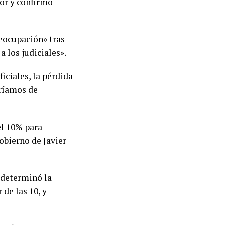
tor y confirmó
eocupación» tras
 los judiciales».
iciales, la pérdida
aríamos de
el 10% para
obierno de Javier
 determinó la
 de las 10, y