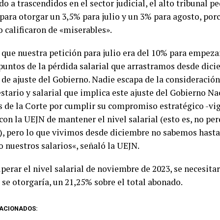
o a trascendidos en el sector judicial, el alto tribunal p
 para otorgar un 3,5% para julio y un 3% para agosto, por
 calificaron de «miserables».
o que nuestra petición para julio era del 10% para empeza
puntos de la pérdida salarial que arrastramos desde dici
s de ajuste del Gobierno. Nadie escapa de la consideració
tario y salarial que implica este ajuste del Gobierno Nac
s de la Corte por cumplir su compromiso estratégico -vi
con la UEJN de mantener el nivel salarial (esto es, no per
n), pero lo que vivimos desde diciembre no sabemos hasta
 nuestros salarios«, señaló la UEJN.
perar el nivel salarial de noviembre de 2023, se necesitar
 se otorgaría, un 21,25% sobre el total abonado.
ACIONADOS: