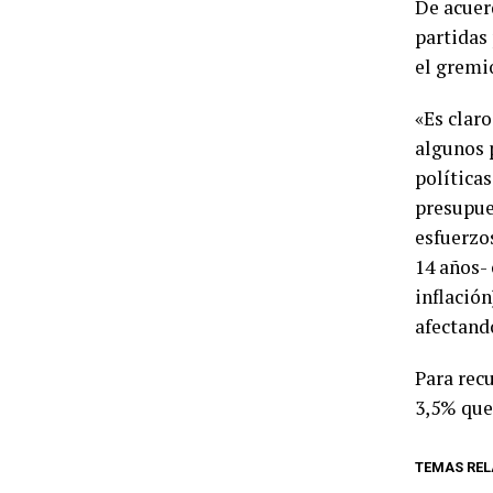
De acuerd
partidas
el gremio
«Es clar
algunos 
política
presupues
esfuerzo
14 años- 
inflació
afectando
Para recu
3,5% que
TEMAS REL