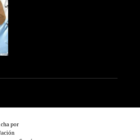
ucha por
Nación