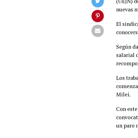
(UEJN) d
nuevas m
El sindi
conocerse
Según dat
salarial 
recomposi
Los trab
comenzar 
Milei.
Con este
convocato
un paro n