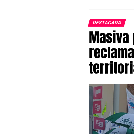
agradecer por 
el sacerdote, 
mayores bendi
DESTACADA
Masiva 
reclama
territori