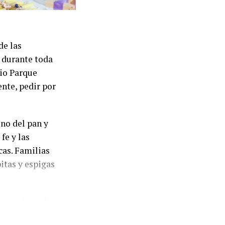
de las
 durante toda
rio Parque
nte, pedir por
ono del pan y
 fe y las
cas. Familias
itas y espigas
acercó con la
llegaron para