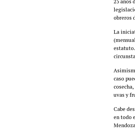
25 años 
legislaci
obreros d
La inici
(mensuali
estatuto
circunsta
Asimismo
caso pued
cosecha,
uvas y fr
Cabe dest
en todo 
Mendoza,