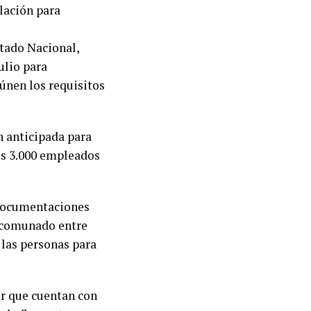
lación para
tado Nacional,
ulio para
únen los requisitos
n anticipada para
nos 3.000 empleados
 documentaciones
ancomunado entre
las personas para
or que cuentan con