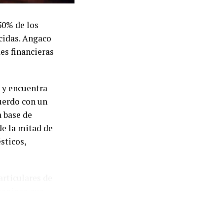
50% de los
cidas. Angaco
es financieras
 y encuentra
uerdo con un
a base de
de la mitad de
sticos,
articulares de
juaninos que
 obligaciones
ivo registrado