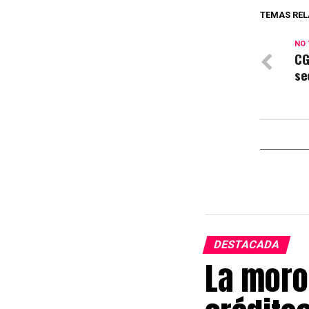
TEMAS REL
NO 
CG
se
DESTACADA
La moro