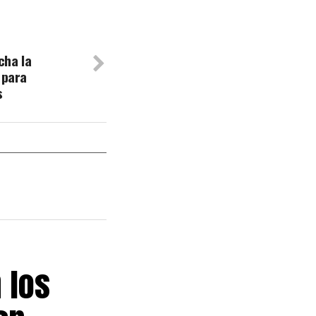
cha la
 para
s
 los