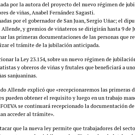
da por la autora del proyecto del nuevo régimen de jubi
ores de viñas, Anabel Fernández Sagasti.
das por el gobernador de San Juan, Sergio Uñac; el dipu
Allende, y gremios de viñateros se dirigirán hasta 9 de J
nar las primeras documentaciones de las personas que re
izar el trámite de la jubilación anticipada.
cionar la Ley 23.154, sobre un nuevo régimen de jubilació
atistas y obreros de viñas y frutales que beneficiará a u
ñas sanjuaninas.
ado Allende explicó que «recepcionaremos las primeras
es pueden obtener el requisito y luego en un trabajo m
FOEVA se continuará recepcionado la documentación de 
an acceder al trámite».
tacar que la nueva ley permite que trabajadores del sect