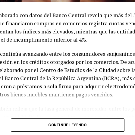
aborado con datos del Banco Central revela que más del 
ue financiaron compras en comercios registra cuotas ven
ntan los índices más elevados, mientras que las entidad
el de incumplimiento inferior al 4%.
continúa avanzando entre los consumidores sanjuaninos
esión en los créditos otorgados por los comercios. De ac
laborado por el Centro de Estudios de la Ciudad sobre l
el Banco Central de la República Argentina (BCRA), más 
eron a préstamos a sola firma para adquirir electrodomé
otros bienes muebles mantienen pagos vencidos.
bién refleja que la tasa general de morosidad entre los p
lcanza el 20,4%. En otras palabras, uno de cada cinco san
po de crédito presenta atrasos en el cumplimiento de sus
CONTINÚE LEYENDO
n indicador que acompaña el deterioro del poder adquisit