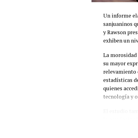
Un informe el
sanjuaninos q
y Rawson prese
exhiben un niv
La morosidad 
su mayor expr
relevamiento e
estadísticas d
quienes accedi
tecnología y 
El estudio tam
la provincia a
tomó algún ti
financieras, u