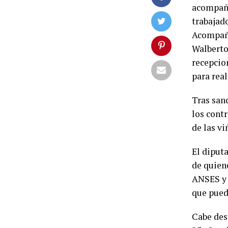
acompaña
trabajad
Acompaña
Walberto 
recepcio
para real
Tras san
los contr
de las vi
El diput
de quien
ANSES y 
que pued
Cabe des