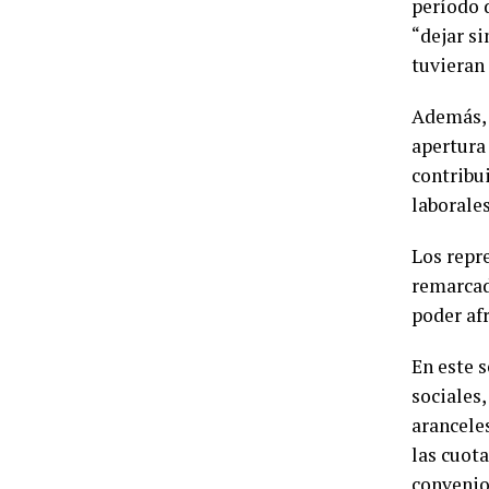
período d
“dejar s
tuvieran
Además, 
apertura
contribui
laborale
Los repr
remarcad
poder afr
En este s
sociales
aranceles
las cuot
convenio