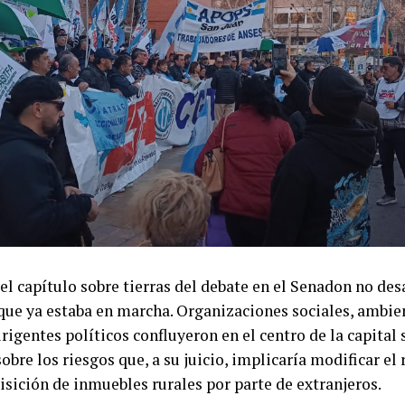
la escalada gremial, el Frente Sindical Universitario ap
 protestas que contempla nuevas medidas si no hay avan
demás del paro del 12 de agosto, prevé abrazos simbólico
 y una movilización al Palacio Sarmiento el 19 de agosto.
alta de respuestas oficiales, los sindicatos anunciaron un 
 días 27 y 28 de agosto. La agenda continuará en septiem
 universitarios participen del 96.º Plenario de Rectores 
zará a elaborar el proyecto de presupuesto universitari
una carta abierta al Congreso.
el Gobierno llegó pocas horas después del anuncio. A tra
l Ministerio de Capital Humano rechazó los argumentos 
el capítulo sobre tierras del debate en el Senadon no des
 sindicales y calificó la medida de fuerza como «premat
que ya estaba en marcha. Organizaciones sociales, ambien
o que cumplió con las obligaciones asumidas en la parita
irigentes políticos confluyeron en el centro de la capital
recordó que ese acuerdo estableció una recomposición sal
sobre los riesgos que, a su juicio, implicaría modificar e
 24,33%, integrada por un incremento del 21,33% liquida
isición de inmuebles rurales por parte de extranjeros.
to para octubre.