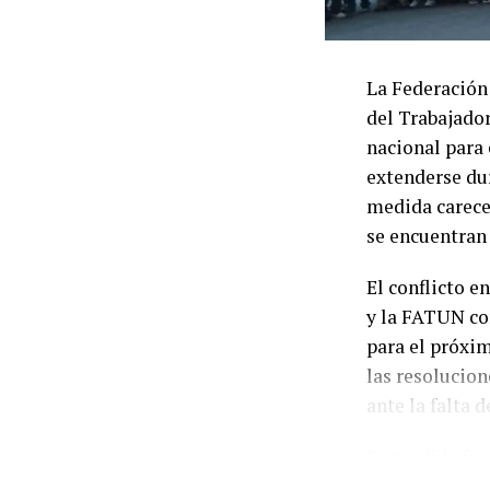
La Federación
del Trabajado
nacional para
extenderse du
medida carece
se encuentran 
El conflicto 
y la FATUN con
para el próxi
las resolucion
ante la falta 
La medida fue 
acompañamient