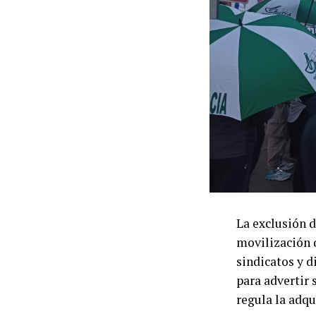
Como parte de 
cronograma de
negociación. A
universitarios
persistir la f
horas para los
representantes
donde se comen
se presentará 
La respuesta d
comunicado, e
La exclusión d
organizaciones
movilización 
cartera sostuv
sindicatos y d
10 de junio y 
para advertir 
acumulada del
regula la adqu
otro 3% previs