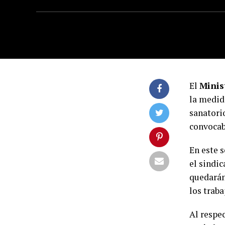
El
Minis
la medida
sanatorio
convocab
En este s
el sindic
quedarán 
los traba
Al respe