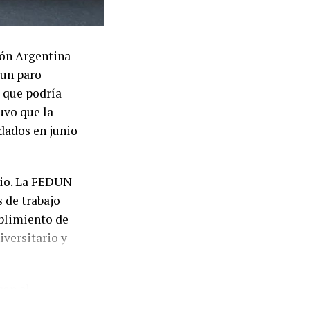
ión Argentina
 un paro
 que podría
uvo que la
dados en junio
dio. La FEDUN
 de trabajo
mplimiento de
iversitario y
con el
 Federación