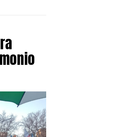
niversidades
 aplicación de
ersonal docente
ra
tivo a la
imonio
ey de
a Corte
 salarial con
 del Índice de
retario de
strato»
zó el