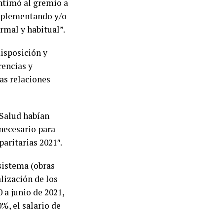
intimó al gremio a
implementando y/o
rmal y habitual”.
disposición y
rencias y
las relaciones
 Salud habían
 necesario para
paritarias 2021″.
 sistema (obras
lización de los
 a junio de 2021,
%, el salario de