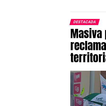
Universitaria 
atraviesan un 
las decisiones
DESTACADA
y nodocente.
Masiva 
Los gremios a
reclama
medida cautela
Financiamiento
territori
Suprema de Ju
carácter retro
Precios al Co
En este senti
Políticas Univ
durante las ne
distanciamient