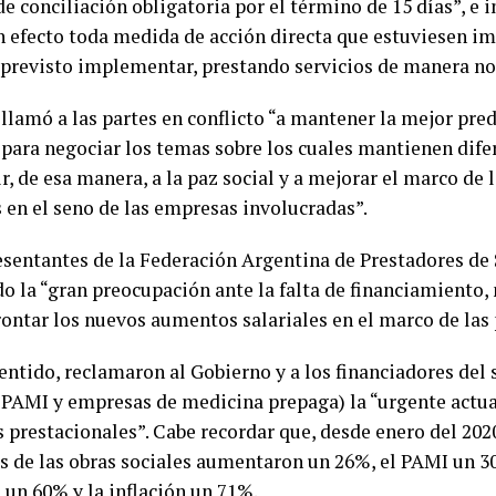
e conciliación obligatoria por el término de 15 días”, e 
in efecto toda medida de acción directa que estuviesen 
 previsto implementar, prestando servicios de manera no
llamó a las partes en conflicto “a mantener la mejor pre
 para negociar los temas sobre los cuales mantienen dife
r, de esa manera, a la paz social y a mejorar el marco de 
s en el seno de las empresas involucradas”.
esentantes de la Federación Argentina de Prestadores de
o la “gran preocupación ante la falta de financiamiento,
ontar los nuevos aumentos salariales en el marco de las 
entido, reclamaron al Gobierno y a los financiadores del
, PAMI y empresas de medicina prepaga) la “urgente actua
 prestacionales”. Cabe recordar que, desde enero del 2020
as de las obras sociales aumentaron un 26%, el PAMI un 30
 un 60% y la inflación un 71%.