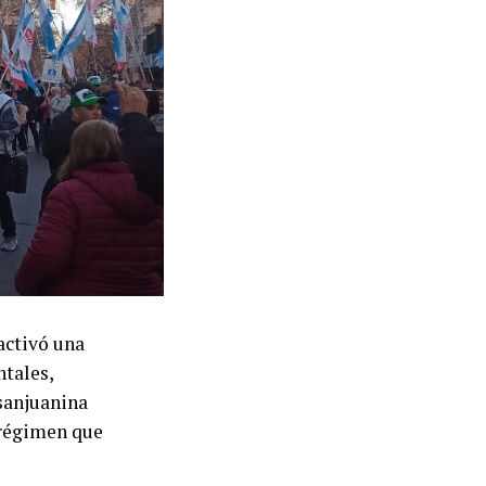
robó un
ces en la
s a edificios
 En caso de
paro de 48
bre, cuando los
en Bariloche,
o para 2027 y
vés de un
de las
activó una
ura». La
tales,
ria firmada el
 sanjuanina
arial
l régimen que
do en junio y