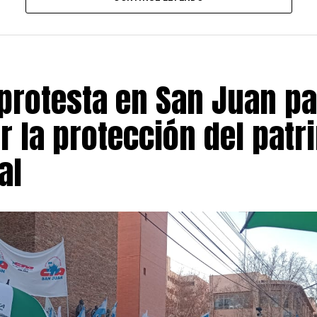
Argentina (FUA). Las organizaciones sostienen que las u
proceso de deterioro presupuestario y reclaman la plena
 judiciales que ordenaron recomponer los salarios del p
protesta en San Juan pa
rgumentan que el Gobierno aún no dio cumplimiento efec
r la protección del patr
r que garantiza la vigencia de los artículos 5 y 6 de la L
 Universitario, respaldada en distintas instancias por l
al
sticia. Esa normativa prevé mecanismos de actualización
activo y revisiones trimestrales vinculadas a la evolución
nsumidor (IPC) elaborado por el INDEC.
do, la FATUN expresó su rechazo al desempeño del subsec
ersitarias, a quien acusó de mantener una actitud de «de
gociaciones paritarias, un cuestionamiento que profundi
o entre las partes.