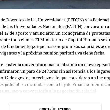
 de Docentes de las Universidades (FEDUN) y la Federac
r de las Universidades Nacionales (FATUN) convocaron a
 el 12 de agosto y anunciaron un cronograma de protestas
rante todo el mes. El Ministerio de Capital Humano sost
 de fundamento porque los compromisos salariales acor
vigentes y la próxima reunión paritaria ya tiene fecha.
en el sistema universitario nacional sumó un nuevo episo
firmaron un paro de 24 horas sin asistencia a los lugares
mo 12 de agosto, en rechazo a lo que consideran un incu
es judiciales vinculadas con la Ley de Financiamiento Un
de una nueva convocatoria a la negociación salarial.
definida en el ámbito del Frente Sindical Universitario, 
o del Consejo Interuniversitario Nacional (CIN) y de la
CONTINÚE LEYENDO