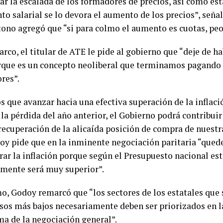
nar la escalada de los formadores de precios, así como e
to salarial se lo devora el aumento de los precios”, señ
 tono agregó que “si para colmo el aumento es cuotas, peo
rco, el titular de ATE le pide al gobierno que “deje de ha
orque es un concepto neoliberal que terminamos pagando
res”.
que avanzar hacia una efectiva superación de la inflació
 la pérdida del año anterior, el Gobierno podrá contribui
recuperación de la alicaída posición de compra de nuestra
doy pide que en la inminente negociación paritaria “qued
rar la inflación porque según el Presupuesto nacional est
amente será muy superior”.
mo, Godoy remarcó que “los sectores de los estatales que
esos más bajos necesariamente deben ser priorizados en la
ma de la negociación general”.