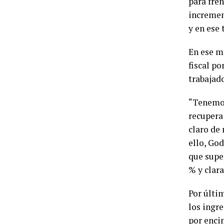
para fre
incremen
y en ese
En ese ma
fiscal p
trabajado
“Tenemos 
recupera
claro de 
ello, Go
que supe
% y clar
Por últi
los ingr
por enci