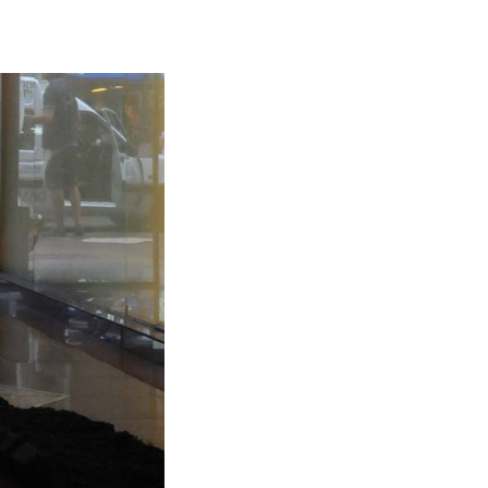
a la propiedad
e impedían la
sostiene que
ad jurídica,
cional sobre
endo
 el lucro
a
ciales más
e Manejo del
ndios durante
 y rurales se
 a la
s impulsaron