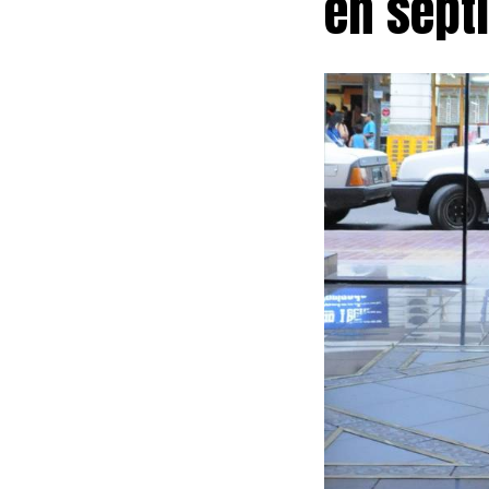
en sept
Rurales. Entre
de tierras rur
adquisición d
las modificaci
mientras que 
recursos consi
La iniciativa
indemnizacione
cesante, y con
compensación.
rápidos para l
Fuego que impe
un plazo de tr
El rechazo exc
integraron a l
Multisectorial