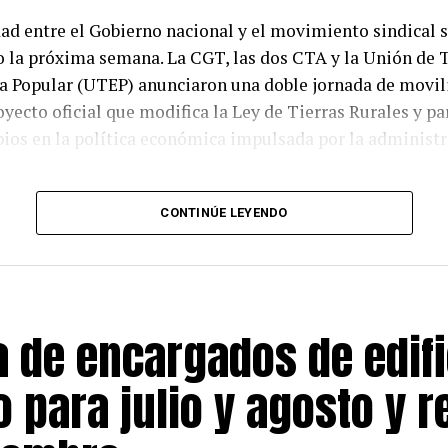
dad entre el Gobierno nacional y el movimiento sindical
o la próxima semana. La CGT, las dos CTA y la Unión de 
a Popular (UTEP) anunciaron una doble jornada de movil
oyecto oficial que modifica la Ley de Tierras Rurales y pa
ios en la política económica impulsada por la administr
vocatoria será el jueves 6 de agosto frente al Congreso, 
CONTINÚE LEYENDO
con la reanudación del debate en el Senado sobre la deno
 de la Propiedad Privada, iniciativa promovida por el mi
 y Transformación del Estado, Federico Sturzenegger. Un
las organizaciones volverán a las calles en el marco de la t
a de encargados de edifi
 de San Cayetano, con una concentración que culminará e
 para julio y agosto y r
ficial introduce cambios sustanciales en la Ley 26.737 de