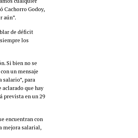
stamos cualquier
aló Cachorro Godoy,
r aún”.
blar de déficit
 siempre los
n. Si bien no se
r con un mensaje
 salario”, para
e aclarado que hay
á prevista en un 29
 se encuentran con
 mejora salarial,