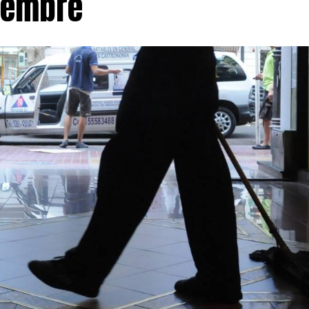
iembre
 sus puntos más discutidos elimina el límite del 15% par
ales en manos extranjeras y suprime las restricciones qu
e grandes extensiones en zonas productivas. El Gobierno 
ones permitirán atraer inversiones y fortalecer la segurid
sus detractores advierten que comprometen el control na
derados estratégicos.
 también reforma el régimen de expropiaciones, estableci
s calculadas sobre el valor de mercado, con un tope para
diciona la transferencia del dominio al pago efectivo de l
 A ello se suma la incorporación de procedimientos judi
os desalojos y la derogación de disposiciones de la Ley d
dían modificar el destino de tierras afectadas por ince
einta años.
edió el ámbito sindical. Diversas organizaciones sociales
a denominada Coalición Federal en Defensa de la Tierra y
 por la Tierra y la Vivienda, que durante los últimos día