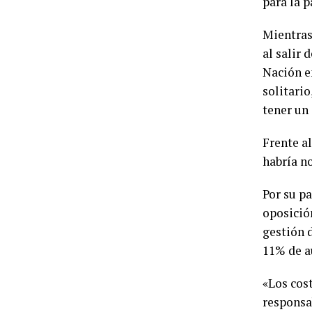
para la p
Mientras
al salir 
Nación e
solitari
tener un
Frente al
habría no
Por su pa
oposició
gestión 
11% de a
«Los cost
responsa