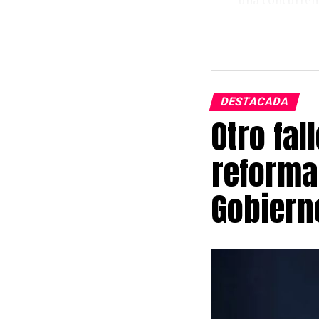
dos listas, se 
Martín asumió 
2022. La victo
frente de la o
DESTACADA
Otro fal
La lista Azul 
Sánchez para l
reforma
Facundo Zárat
Gobiern
Los afiliados 
OSSE. Se habi
otros puntos d
La organizaci
que cumplen fu
permitieron a