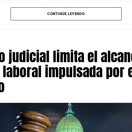
registró un voto en blanco y otro nulo.
CONTINÚE LEYENDO
por primera vez la conducción de Si.O.Sa. en 2018 y fue 
ria de este viernes le permitirá iniciar un tercer período 
rganización.
lo judicial limita el alca
llevó a Alfredo Garay como candidato a secretario Adjunto
a Secretaría Gremial. La nómina opositora, en tanto, pos
 laboral impulsada por 
e como Adjunto y a Mariana Godoy para ocupar la Secret
o
votaron durante toda la jornada en distintos puntos vinc
litaron mesas en la Casa Central, el Obrador y Marquesa
istribuidos en departamentos del interior provincial.
ón de los comicios contempló también la participación d
nciones en zonas alejadas. Para ello se utilizaron urnas
cercar la votación a afiliados de departamentos como Ca