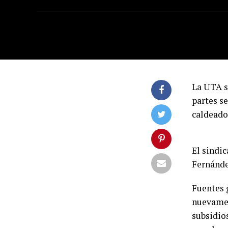
La UTA s
partes se
caldeado 
El sindi
Fernánde
Fuentes 
nuevamen
subsidio