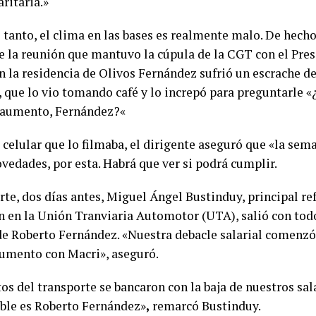
aritaria.»
 tanto, el clima en las bases es realmente malo. De hech
de la reunión que mantuvo la cúpula de la CGT con el Pres
n la residencia de Olivos Fernández sufrió un escrache de
o, que lo vio tomando café y lo increpó para preguntarle
 aumento, Fernández?«
 celular que lo filmaba, el dirigente aseguró que «la sem
vedades, por esta. Habrá que ver si podrá cumplir.
rte, dos días antes, Miguel Ángel Bustinduy, principal re
n en la Unión Tranviaria Automotor (UTA), salió con todo
de Roberto Fernández. «Nuestra debacle salarial comenzó
umento con Macri», aseguró.
os del transporte se bancaron con la baja de nuestros sala
ble es Roberto Fernández»
,
remarcó Bustinduy.