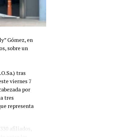
oly” Gómez, en
os, sobre un
O.Sa.) tras
ste viernes 7
ncabezada por
a tres
que representa
330 afiliados,
o entre las