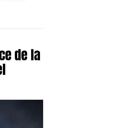
reelegido en
consecutivo al
nce de la
 y a Juan
tuló a
el
aría Gremial.
ulados con
do, además de
e trabajadores
 móviles, que
lingasta e