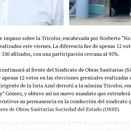
se impuso sobre la Tricolor, encabezada por Norberto “N
ealizados este viernes. La diferencia fue de apenas 12 vot
 330 afiliados, con una participación cercana al 95%.
ontinuará al frente del Sindicato de Obras Sanitarias (Si.
apenas 12 votos en las elecciones gremiales realizadas e
dirigente de la lista Azul derrotó a la nómina Tricolor, e
y” Gómez, y obtuvo así un nuevo mandato que extenderá 
ecutivos su permanencia en la conducción del sindicato 
ores de Obras Sanitarias Sociedad del Estado (OSSE).
vo una participación cercana al 95% de un padrón de casi 
cia elevada para un comicio gremial. Además del resultad