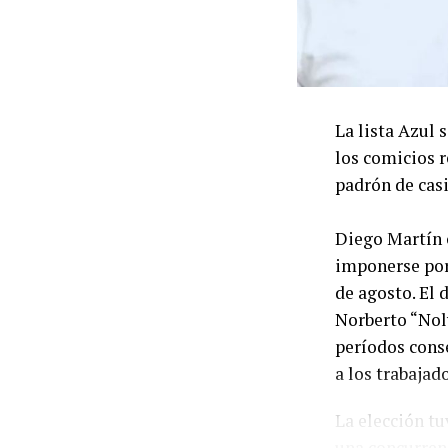
La lista Azul 
los comicios r
padrón de casi
Diego Martín c
imponerse por 
de agosto. El 
Norberto “Nol
períodos cons
a los trabajad
La elección tu
una concurren