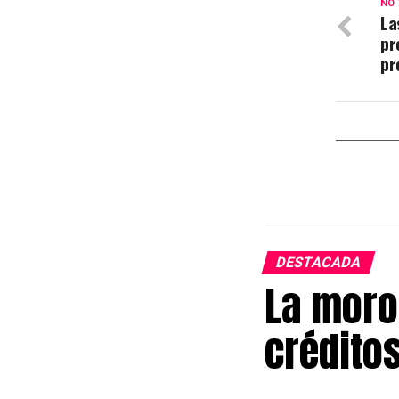
NO 
La
pr
pr
DESTACADA
La moro
crédito