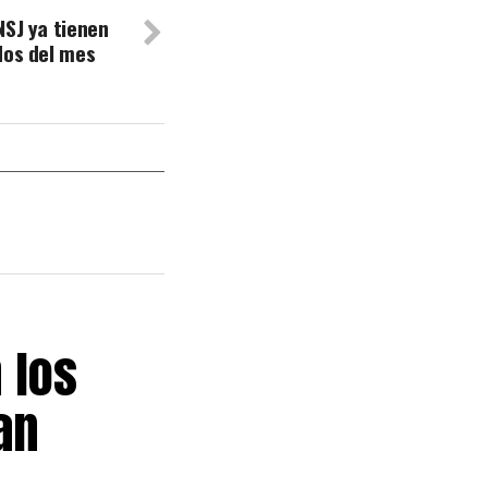
NSJ ya tienen
dos del mes
 los
an