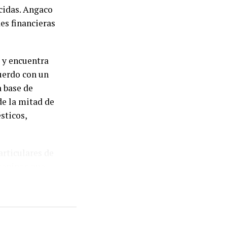
cidas. Angaco
es financieras
 y encuentra
uerdo con un
a base de
de la mitad de
sticos,
articulares de
juaninos que
 obligaciones
ivo registrado