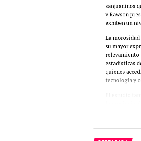
sanjuaninos q
y Rawson prese
exhiben un niv
La morosidad 
su mayor expr
relevamiento e
estadísticas d
quienes accedi
tecnología y 
El estudio tam
la provincia a
tomó algún ti
financieras, u
en los últimos