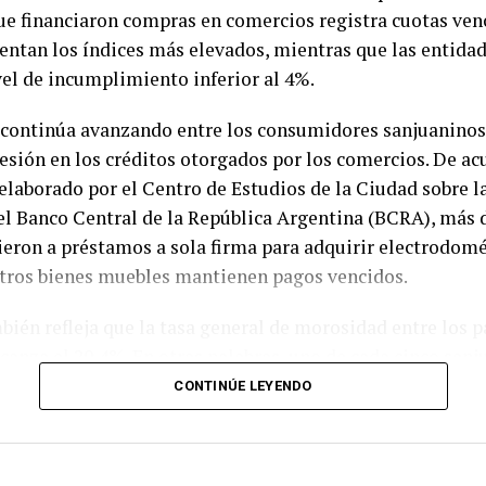
ue financiaron compras en comercios registra cuotas ven
ntan los índices más elevados, mientras que las entidad
el de incumplimiento inferior al 4%.
continúa avanzando entre los consumidores sanjuaninos
esión en los créditos otorgados por los comercios. De ac
laborado por el Centro de Estudios de la Ciudad sobre l
el Banco Central de la República Argentina (BCRA), más 
eron a préstamos a sola firma para adquirir electrodomé
otros bienes muebles mantienen pagos vencidos.
bién refleja que la tasa general de morosidad entre los p
lcanza el 20,4%. En otras palabras, uno de cada cinco san
po de crédito presenta atrasos en el cumplimiento de sus
CONTINÚE LEYENDO
n indicador que acompaña el deterioro del poder adquisit
 años.