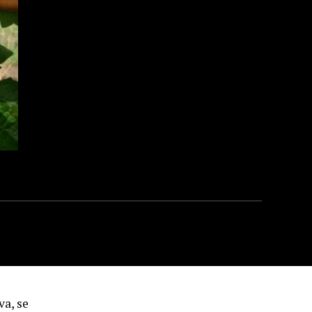
va, se