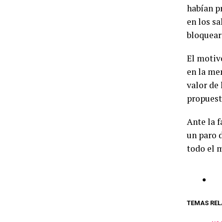
habían p
en los sa
bloquear
El motiv
en la me
valor de 
propuest
Ante la f
un paro 
todo el 
TEMAS REL