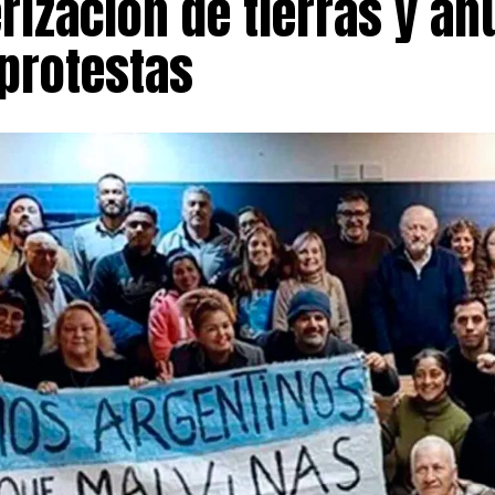
rización de tierras y a
protestas