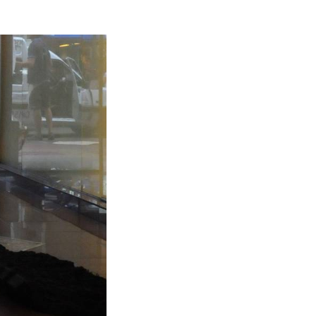
e impedían la
sostiene que
ad jurídica,
cional sobre
endo
 el lucro
a
ciales más
e Manejo del
ndios durante
 y rurales se
 a la
s impulsaron