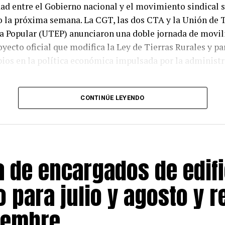
dad entre el Gobierno nacional y el movimiento sindical
o la próxima semana. La CGT, las dos CTA y la Unión de 
a Popular (UTEP) anunciaron una doble jornada de movil
oyecto oficial que modifica la Ley de Tierras Rurales y pa
ios en la política económica impulsada por la administr
vocatoria será el jueves 6 de agosto frente al Congreso, 
CONTINÚE LEYENDO
con la reanudación del debate en el Senado sobre la deno
 de la Propiedad Privada, iniciativa promovida por el mi
 y Transformación del Estado, Federico Sturzenegger. Un
las organizaciones volverán a las calles en el marco de la t
a de encargados de edifi
 de San Cayetano, con una concentración que culminará e
 para julio y agosto y r
ficial introduce cambios sustanciales en la Ley 26.737 de
iembre
 sus puntos más discutidos elimina el límite del 15% par