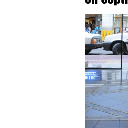
de tierras rur
adquisición d
las modificaci
mientras que 
recursos consi
La iniciativa
indemnizacione
cesante, y con
compensación.
rápidos para l
Fuego que impe
un plazo de tr
El rechazo exc
integraron a l
Multisectorial