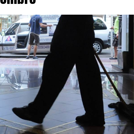
ales en manos extranjeras y suprime las restricciones qu
e grandes extensiones en zonas productivas. El Gobierno 
ones permitirán atraer inversiones y fortalecer la segurid
sus detractores advierten que comprometen el control na
derados estratégicos.
 también reforma el régimen de expropiaciones, estableci
s calculadas sobre el valor de mercado, con un tope para
diciona la transferencia del dominio al pago efectivo de l
 A ello se suma la incorporación de procedimientos judi
os desalojos y la derogación de disposiciones de la Ley d
dían modificar el destino de tierras afectadas por ince
einta años.
edió el ámbito sindical. Diversas organizaciones sociales
a denominada Coalición Federal en Defensa de la Tierra y
 por la Tierra y la Vivienda, que durante los últimos día