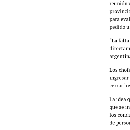
reunión 
provincia
para eva
pedido u
“La falt
directam
argentin
Los chof
ingresar 
cerrar lo
La idea 
que se in
los condu
de person