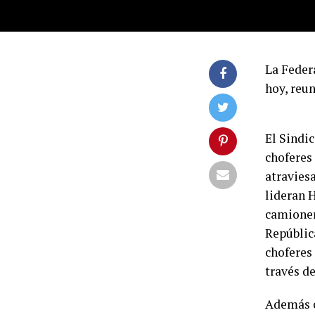
La Feder
hoy, reun
El Sindi
choferes 
atravies
lideran 
camioner
República
choferes 
través d
Además c