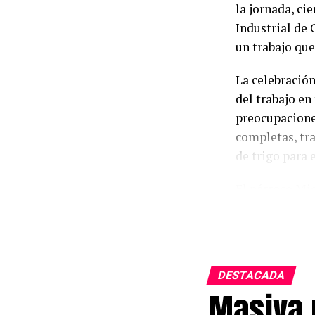
la jornada, ci
Industrial de 
un trabajo que
La celebración
del trabajo en 
preocupacione
completas, tra
de trigo para 
El párroco Mig
intención de 
agradecer por 
el sacerdote, 
mayores bendi
DESTACADA
Masiva 