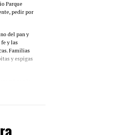
rio Parque
nte, pedir por
ono del pan y
 fe y las
cas. Familias
itas y espigas
acercó con la
llegaron para
sona», expresó
na de las
ra