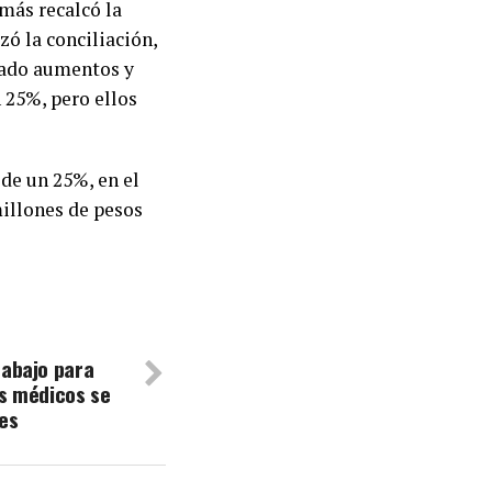
más recalcó la
ó la conciliación,
zado aumentos y
 25%, pero ellos
 de un 25%, en el
millones de pesos
rabajo para
os médicos se
ves