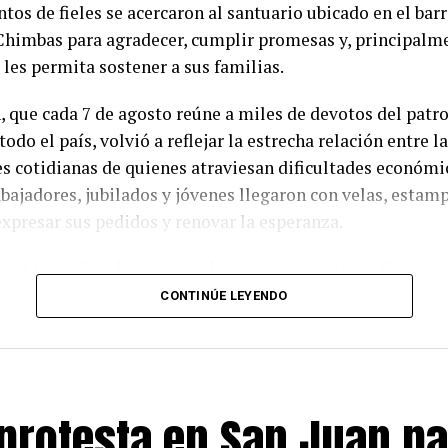
entos de fieles se acercaron al santuario ubicado en el bar
Chimbas para agradecer, cumplir promesas y, principalme
 les permita sostener a sus familias.
, que cada 7 de agosto reúne a miles de devotos del patr
todo el país, volvió a reflejar la estrecha relación entre la
s cotidianas de quienes atraviesan dificultades económi
bajadores, jubilados y jóvenes llegaron con velas, estamp
expresar sus pedidos y renovar la esperanza.
uel González destacó que la mayor parte de los fieles se 
pedir empleo, aunque también fueron numerosos quienes 
CONTINÚE LEYENDO
conservar su fuente laboral. «El trabajo dignifica a la per
al remarcar que poder llevar el pan a la mesa representa u
ciones para cualquier familia.
protesta en San Juan pa