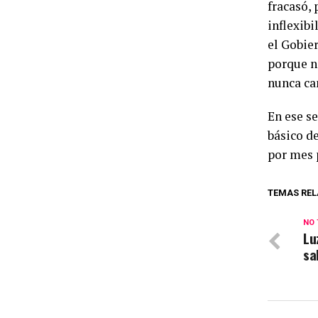
fracasó,
inflexib
el Gobie
porque no
nunca ca
En ese se
básico d
por mes 
TEMAS REL
NO 
Lu
sa