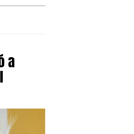
ó a
l