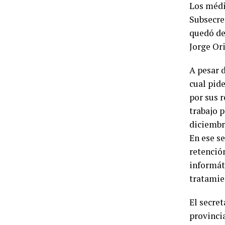
Los médi
Subsecret
quedó de
Jorge Ori
A pesar d
cual pid
por sus r
trabajo p
diciembr
En ese se
retención
informát
tratamie
El secret
provincia