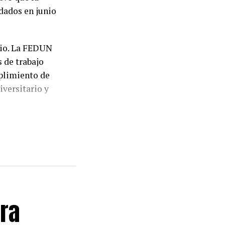
dados en junio
dio. La FEDUN
 de trabajo
mplimiento de
iversitario y
con el
 Federación
niversidades
 aplicación de
ersonal docente
ra
tivo a la