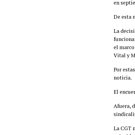
en septi
De esta m
La decis
funcionar
el marco
Vital y M
Por estas
noticia.
El encuen
Afuera, 
sindical
La CGT m