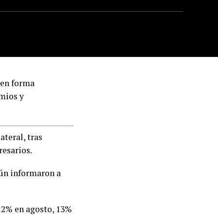
 en forma
emios y
ateral, tras
resarios.
gún informaron a
 12% en agosto, 13%