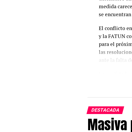
medida carece
se encuentran 
El conflicto 
y la FATUN con
para el próxi
las resolucion
ante la falta 
La medida fue 
acompañamient
Universitaria 
atraviesan un 
las decisiones
DESTACADA
y nodocente.
Masiva 
Los gremios a