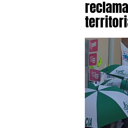
reclama
medida cautela
Financiamiento
territori
Suprema de Ju
carácter retro
Precios al Co
En este senti
Políticas Univ
durante las ne
distanciamient
Como parte de 
cronograma de
negociación. A
universitarios
persistir la f
horas para los