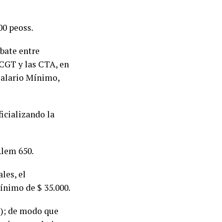
00 peoss.
ebate entre
 CGT y las CTA, en
Salario Mínimo,
ficializando la
Alem 650.
les, el
ínimo de $ 35.000.
%); de modo que