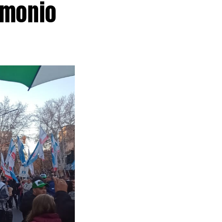
imonio
ey de
a Corte
 salarial con
 del Índice de
retario de
strato»
zó el
robó un
ces en la
s a edificios
 En caso de
paro de 48
bre, cuando los