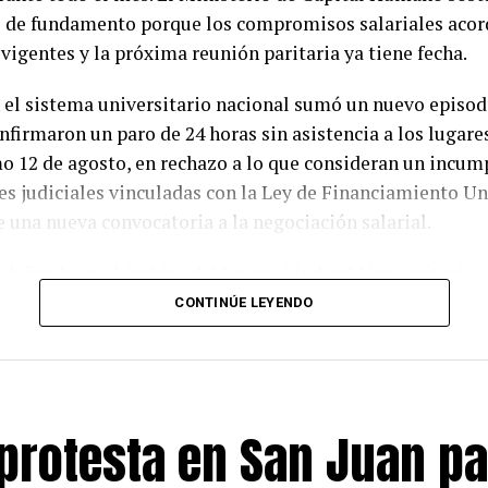
 de fundamento porque los compromisos salariales acor
vigentes y la próxima reunión paritaria ya tiene fecha.
en el sistema universitario nacional sumó un nuevo episo
firmaron un paro de 24 horas sin asistencia a los lugares
mo 12 de agosto, en rechazo a lo que consideran un incu
es judiciales vinculadas con la Ley de Financiamiento Un
de una nueva convocatoria a la negociación salarial.
definida en el ámbito del Frente Sindical Universitario, 
o del Consejo Interuniversitario Nacional (CIN) y de la
CONTINÚE LEYENDO
Argentina (FUA). Las organizaciones sostienen que las u
proceso de deterioro presupuestario y reclaman la plena
 judiciales que ordenaron recomponer los salarios del p
protesta en San Juan pa
rgumentan que el Gobierno aún no dio cumplimiento efec