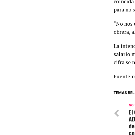
coincida 
para no s
“No nos c
obrera, a
La intenc
salario 
cifra se 
Fuente:
TEMAS REL
NO 
El
AD
de
co