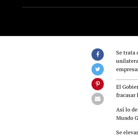
Se trata
unilatera
empresar
El Gobier
fracasar
Así lo d
Mundo G
Se eleva