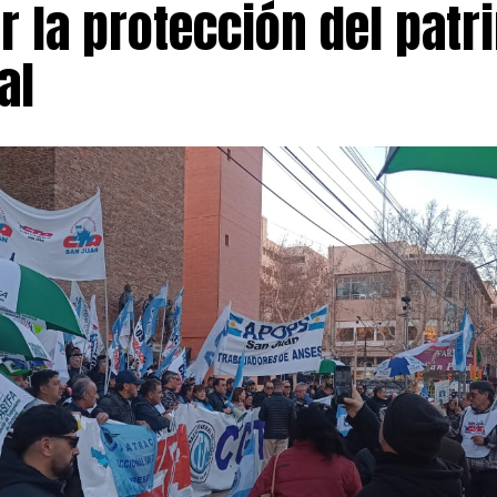
r la protección del patr
r que garantiza la vigencia de los artículos 5 y 6 de la L
 Universitario, respaldada en distintas instancias por l
al
sticia. Esa normativa prevé mecanismos de actualización
activo y revisiones trimestrales vinculadas a la evolución
nsumidor (IPC) elaborado por el INDEC.
do, la FATUN expresó su rechazo al desempeño del subsec
ersitarias, a quien acusó de mantener una actitud de «de
gociaciones paritarias, un cuestionamiento que profundi
o entre las partes.
la escalada gremial, el Frente Sindical Universitario ap
 protestas que contempla nuevas medidas si no hay avan
demás del paro del 12 de agosto, prevé abrazos simbólico
 y una movilización al Palacio Sarmiento el 19 de agosto.
alta de respuestas oficiales, los sindicatos anunciaron un 
 días 27 y 28 de agosto. La agenda continuará en septiem