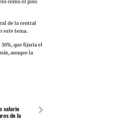
deró como el piso
al de la central
or este tema.
30%, que fijaría el
más, aunque la
o salario
ros de la