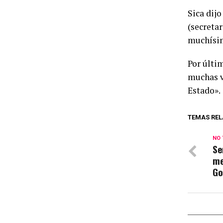
Sica dijo
(secreta
muchísim
Por últi
muchas v
Estado».
TEMAS REL
NO 
Se
me
Go