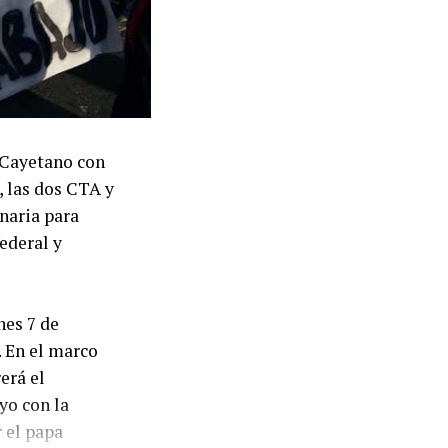
n Cayetano con
, las dos CTA y
naria para
ederal y
nes 7 de
 En el marco
erá el
yo con la
 el papa