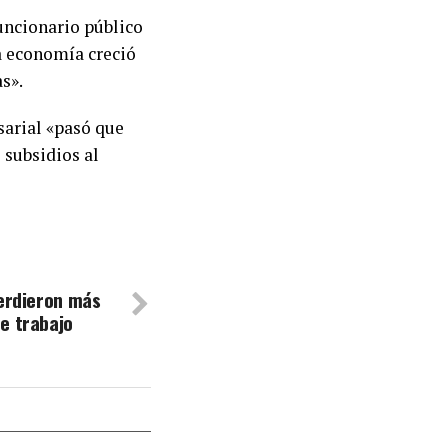
funcionario público
la economía creció
s».
sarial «pasó que
 subsidios al
perdieron más
e trabajo