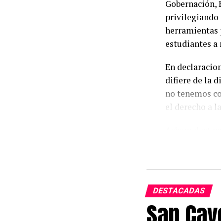
Gobernación, 
privilegiando 
herramientas p
estudiantes a r
En declaracion
difiere de la 
no tenemos co
el derecho a l
Achem destacó
de equilibrio 
encima de la 
las obligacion
preservar el p
DESTACADAS
sustentabilida
San Caye
Al mismo tiem