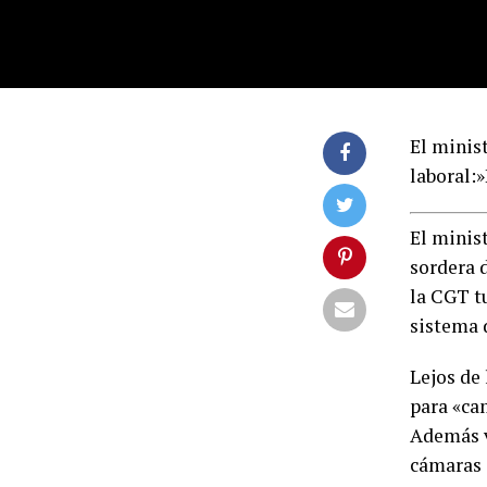
El minist
laboral:
El minis
sordera d
la CGT t
sistema 
Lejos de 
para «ca
Además v
cámaras 