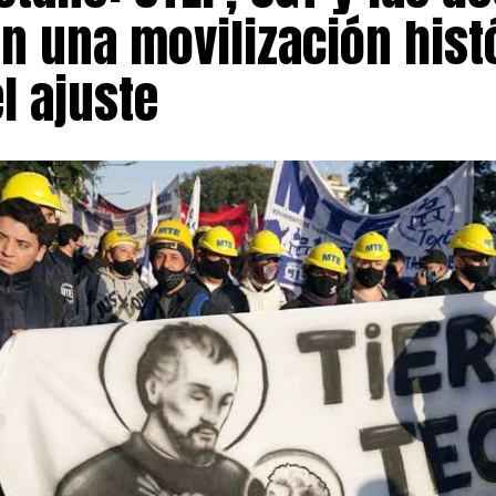
an una movilización hist
cionales y consideró que responden, en muchos casos, a 
alidad local. «No queremos que los conflictos nacionales
l ajuste
arácter ideológico, afecten a la provincia», expresó, al t
ferencias en la cantidad de paros registrados durante la 
cto de administraciones anteriores.
o también confirmó que San Juan permanece a la espera de
ue adopten el Ministerio de Capital Humano y la Secreta
para avanzar con la implementación de la Ley de Moderni
có que ambos organismos ya solicitaron información a la
 proceso previo a la aplicación de la normativa.
stá obligado a aplicar la ley, no puede elegir si la aplica 
irse al alcance de la nueva legislación. En ese marco, ind
rrirá a todos los instrumentos legales disponibles para r
ducación y reducir el impacto que los conflictos gremial
 desarrollo del calendario escolar.