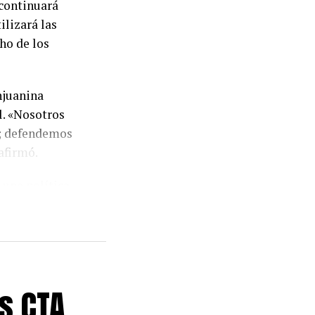
continuará
ilizará las
ho de los
njuanina
l. «Nosotros
s; defendemos
afirmó.
una política
 docentes por
plimiento de
etivo es
a
s CTA
 conducciones