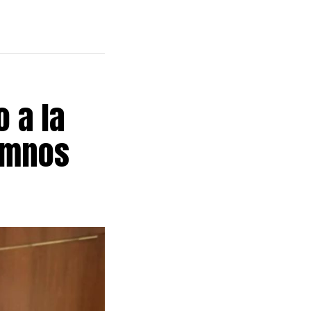
 a la
umnos