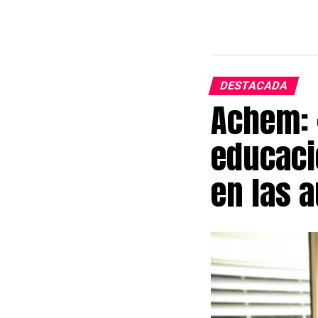
DESTACADA
Achem: 
educaci
en las 