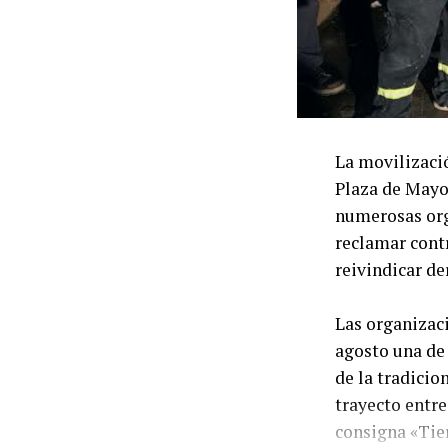
La movilizació
Plaza de Mayo 
numerosas org
reclamar contr
reivindicar de
Las organizaci
agosto una de
de la tradicio
trayecto entre
consigna «Tier