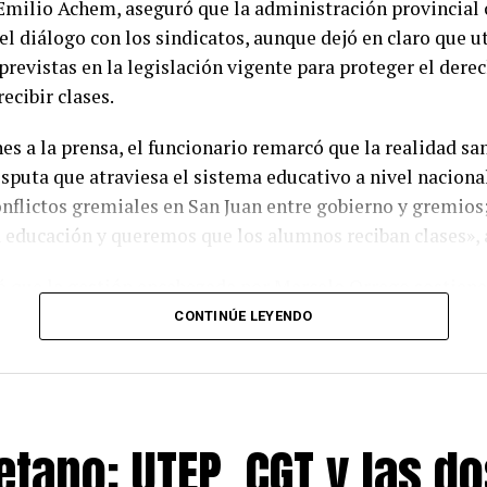
Emilio Achem, aseguró que la administración provincial 
el diálogo con los sindicatos, aunque dejó en claro que ut
revistas en la legislación vigente para proteger el derec
ecibir clases.
es a la prensa, el funcionario remarcó que la realidad sa
disputa que atraviesa el sistema educativo a nivel naciona
nflictos gremiales en San Juan entre gobierno y gremio
a educación y queremos que los alumnos reciban clases», 
 que la gestión encabezada por Marcelo Orrego sostiene 
fiscal que, según explicó, permitió mantener los salarios
CONTINÚE LEYENDO
inflación sin comprometer las cuentas públicas ni el cum
es del Estado provincial. En ese sentido, señaló que el obj
oder adquisitivo de los trabajadores sin poner en riesgo l
d financiera de la provincia.
tano: UTEP, CGT y las do
po, cuestionó las medidas de fuerza promovidas por las