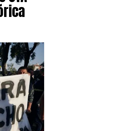
órica
motivaciones
, que muchas
iempo que
actual gestión
 las
ría de Trabajo
zación
s provincias
o no», sostuvo
icó que la
esguardar el
es puedan