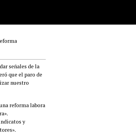
 reforma
dar señales de la
eró que el paro de
izar nuestro
n una reforma labora
ra».
indicatos y
tores».