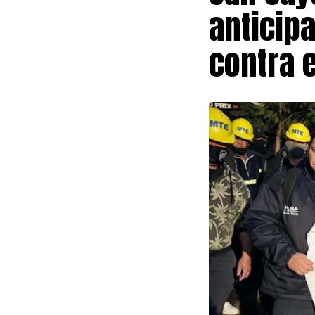
anticip
sindicales na
ajenas a la re
contra e
veces tienen c
recordó las di
nacional respe
El funcionari
definiciones q
de la Nación 
Laboral. Expli
como parte del
«El Gobierno e
Achem al refer
provincia recu
derecho a la e
tener sobre el