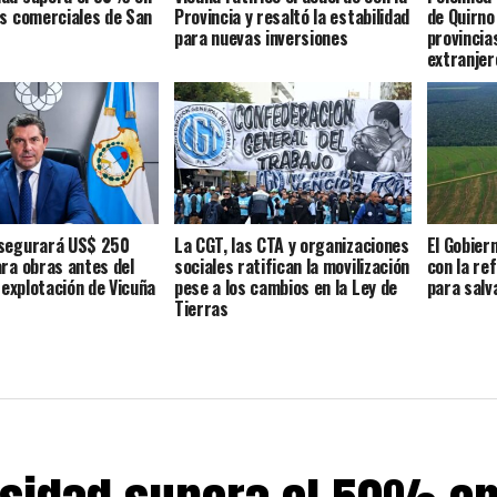
os comerciales de San
Provincia y resaltó la estabilidad
de Quirno
para nuevas inversiones
provincia
extranjer
asegurará US$ 250
La CGT, las CTA y organizaciones
El Gobier
ara obras antes del
sociales ratifican la movilización
con la re
a explotación de Vicuña
pese a los cambios en la Ley de
para salv
Tierras