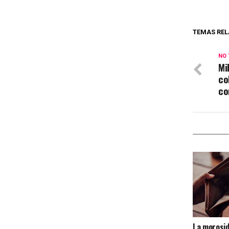
TEMAS REL
NO 
Mi
co
co
La morosi