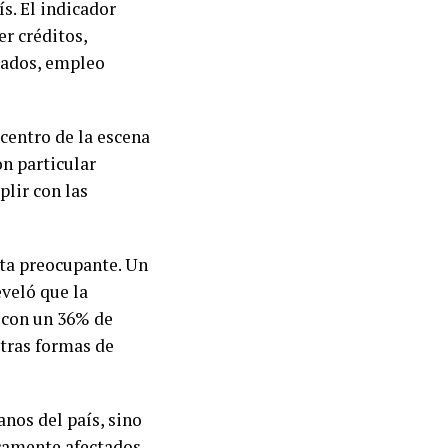
s. El indicador
er créditos,
gados, empleo
 centro de la escena
n particular
plir con las
lta preocupante. Un
veló que la
, con un 36% de
otras formas de
anos del país, sino
icamente afectados