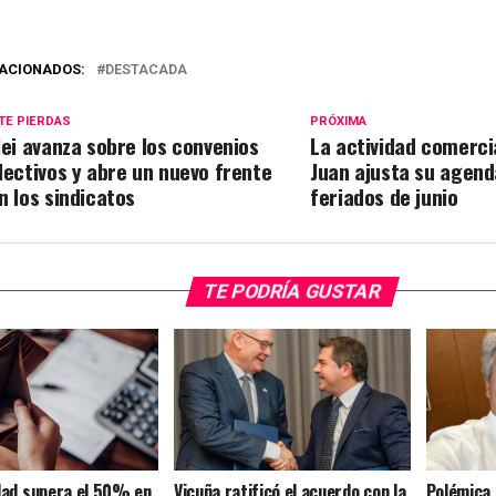
ACIONADOS:
DESTACADA
TE PIERDAS
PRÓXIMA
lei avanza sobre los convenios
La actividad comerci
lectivos y abre un nuevo frente
Juan ajusta su agend
n los sindicatos
feriados de junio
TE PODRÍA GUSTAR
dad supera el 50% en
Vicuña ratificó el acuerdo con la
Polémica 