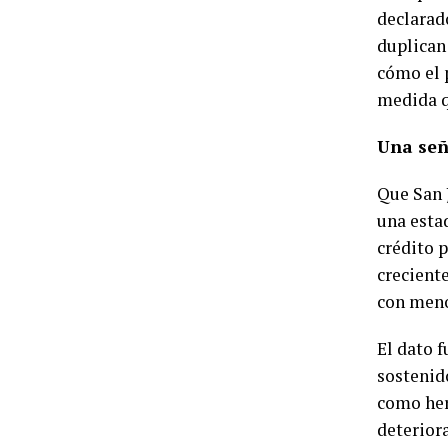
declarad
duplican 
cómo el p
medida q
Una señ
Que San 
una estad
crédito p
crecient
con meno
El dato 
sostenid
como her
deteriora