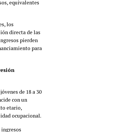
esos, equivalentes
s, los
ón directa de las
ingresos pierden
inanciamiento para
resión
jóvenes de 18 a 30
ncide con un
to etario,
lidad ocupacional.
 ingresos