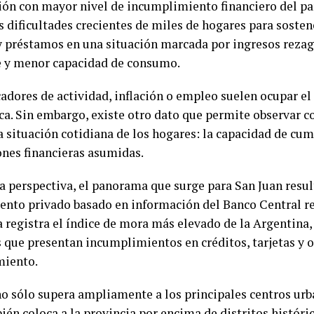
ción con mayor nivel de incumplimiento financiero del paí
as dificultades crecientes de miles de hogares para sosten
 y préstamos en una situación marcada por ingresos reza
e y menor capacidad de consumo.
adores de actividad, inflación o empleo suelen ocupar el
a. Sin embargo, existe otro dato que permite observar co
a situación cotidiana de los hogares: la capacidad de cum
ones financieras asumidas.
a perspectiva, el panorama que surge para San Juan resu
ento privado basado en información del Banco Central re
a registra el índice de mora más elevado de la Argentina
 que presentan incumplimientos en créditos, tarjetas y 
miento.
no sólo supera ampliamente a los principales centros urb
ién coloca a la provincia por encima de distritos histór