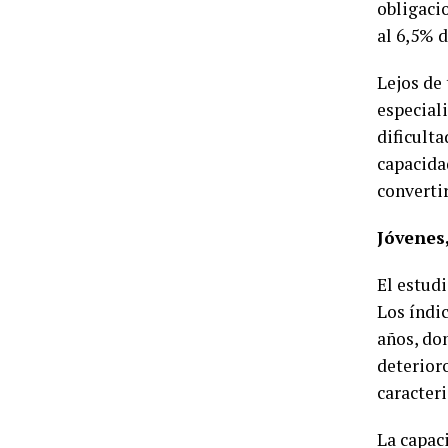
obligacio
al 6,5% 
Lejos de
especial
dificult
capacida
converti
Jóvenes
El estud
Los índi
años, do
deterior
caracter
La capac