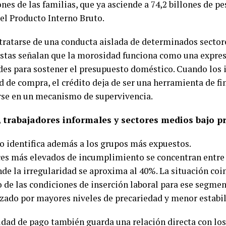
nes de las familias, que ya asciende a 74,2 billones de p
del Producto Interno Bruto.
 tratarse de una conducta aislada de determinados sectore
istas señalan que la morosidad funciona como una expresi
ades para sostener el presupuesto doméstico. Cuando los 
d de compra, el crédito deja de ser una herramienta de f
rse en un mecanismo de supervivencia.
, trabajadores informales y sectores medios bajo p
io identifica además a los grupos más expuestos.
ces más elevados de incumplimiento se concentran entre 
nde la irregularidad se aproxima al 40%. La situación coi
o de las condiciones de inserción laboral para ese segmen
izado por mayores niveles de precariedad y menor estabi
idad de pago también guarda una relación directa con los