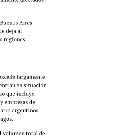
 Buenos Aires
e deja al
as regiones
 excede largamente
entran en situación
so que incluye
s y empresas de
uatro argentinos
pagos.
l volumen total de