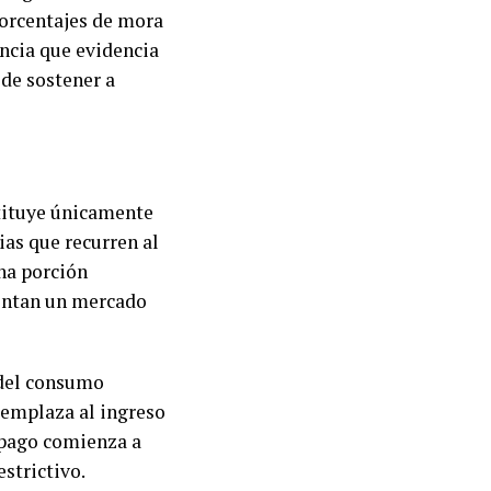
porcentajes de mora
encia que evidencia
 de sostener a
tituye únicamente
ias que recurren al
una porción
rentan un mercado
 del consumo
emplaza al ingreso
 pago comienza a
estrictivo.