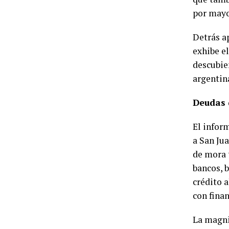
por mayo
Detrás a
exhibe e
descubie
argentin
Deudas 
El infor
a San Ju
de mora 
bancos, 
crédito 
con fina
La magni