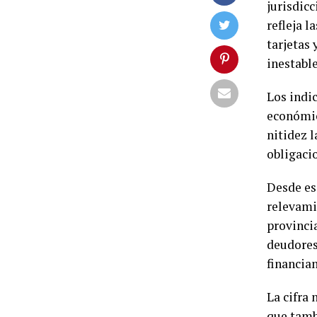
jurisdic
refleja l
tarjetas
inestabl
Los indic
económic
nitidez l
obligaci
Desde es
relevami
provinci
deudores
financia
La cifra 
que tamb