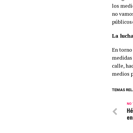
los medi
no vamos
públicos
La luch
En torno
medidas 
calle, h
medios p
TEMAS REL
NO 
Hé
en