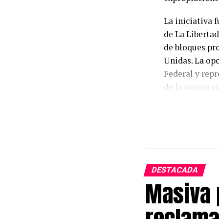
La iniciativa 
de La Libertad
de bloques pr
Unidas. La opo
Federal y repr
de la norma c
El texto final
protección de 
procedimiento
ilegales y lim
argumento de r
DESTACADA
propietarios.
Masiva 
Las mayores co
reclama
generaron resi