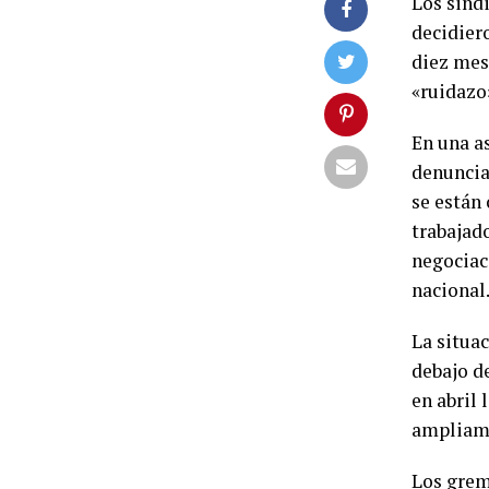
Los sindi
decidier
diez mes
«ruidazo
En una as
denuncia
se están
trabajad
negociac
nacional
La situac
debajo de
en abril 
ampliame
Los grem