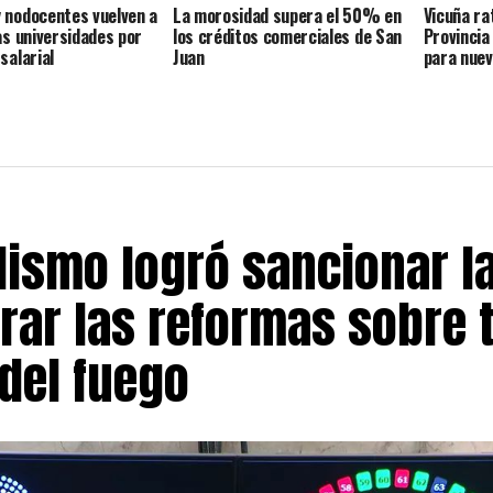
 nodocentes vuelven a
La morosidad supera el 50% en
Vicuña ra
las universidades por
los créditos comerciales de San
Provincia 
salarial
Juan
para nuev
alismo logró sancionar la
irar las reformas sobre t
del fuego