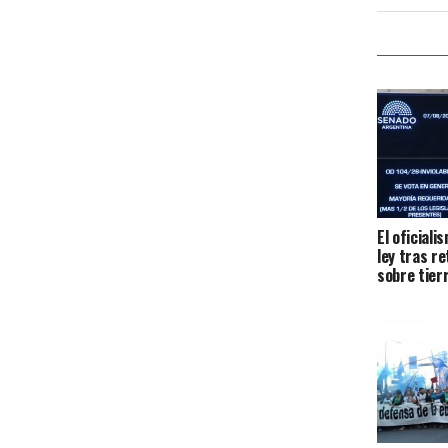
El oficiali
ley tras r
sobre tier