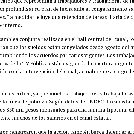
catos que representan a trabajadores y trabajadoras de l
on profundizar su plan de lucha ante el congelamiento sal
es. La medida incluye una retención de tareas diaria de d
» interno.
amblea conjunta realizada en el hall central del canal, l
ron que los sueldos están congelados desde agosto del a
 cumpliendo los acuerdos paritarios vigentes. Los trabaja
oras de la TV Pública están exigiendo la apertura urgent
ión con la intervención del canal, actualmente a cargo d
.
ión es crítica, ya que muchos trabajadores y trabajadoras
 la línea de pobreza. Según datos del INDEC, la canasta b
los 850 mil pesos mensuales para una familia tipo, una ci
nte muchos de los salarios en el canal estatal.
ios remarcaron que la acción también busca defender el r