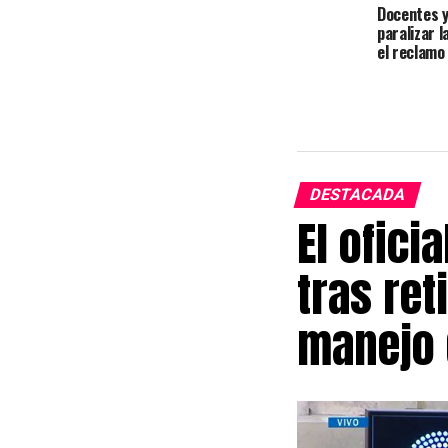
Docentes y
paralizar 
el reclamo 
DESTACADA
El ofici
tras ret
manejo 