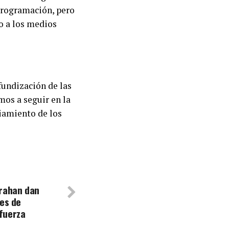
programación, pero
o a los medios
fundización de las
mos a seguir en la
ciamiento de los
rrahan dan
tes de
fuerza