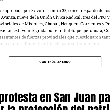
fue aprobada por 37 votos contra 33, con el respaldo de lo
 Avanza, nueve de la Unión Cívica Radical, tres del PRO y
ovinciales de Misiones, Chubut, Neuquén, Corrientes y Pr
sición estuvo integrada por el interbloque peronista, C
esentantes de fuerzas provinciales que cuestionaron tan
omo el procedimiento utilizado para su tratamiento.
mente sancionado incorpora cambios significativos en el
la propiedad privada. Entre sus principales disposiciones
CONTINÚE LEYENDO
 sumarísimo para acelerar los desalojos en casos de ocu
ita las posibilidades de expropiación por parte del Estado
educir la litigiosidad y brindar mayor seguridad jurídica
protesta en San Juan pa
ncesiones del oficialismo estuvieron vinculadas a los c
r la protección del patr
stencia entre gobernadores y bloques dialoguistas. Prim