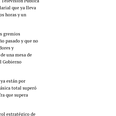
a Televisión Pública
arial que ya lleva
os horas y un
os gremios
ño pasado y que no
dores y
e de una mesa de
el Gobierno
 ya están por
ásica total superó
fra que supera
ol estratégico de