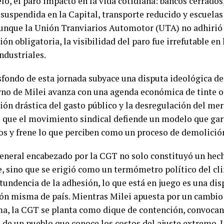
lo, el paro impactó en la vida cotidiana: bancos cerrados
 suspendida en la Capital, transporte reducido y escuelas
Aunque la Unión Tranviarios Automotor (UTA) no adhirió 
ión obligatoria, la visibilidad del paro fue irrefutable en
ndustriales.
asfondo de esta jornada subyace una disputa ideológica d
rno de Milei avanza con una agenda económica de tinte o
ión drástica del gasto público y la desregulación del mer
 que el movimiento sindical defiende un modelo que gar
os y frene lo que perciben como un proceso de demolición
general encabezado por la CGT no solo constituyó un hech
e, sino que se erigió como un termómetro político del cli
tundencia de la adhesión, lo que está en juego es una dis
ón misma de país. Mientras Milei apuesta por un cambio 
a, la CGT se planta como dique de contención, convoca
 de un pueblo que conoce los costos del ajuste extremo. 