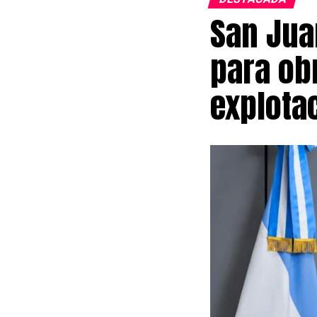
San Jua
para obr
explota