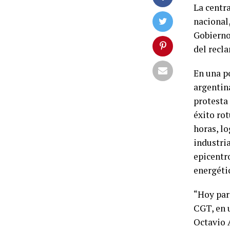
La centr
nacional,
Gobierno 
del recl
En una p
argentin
protesta
éxito ro
horas, l
industria
epicentro
energéti
“Hoy par
CGT, en 
Octavio 