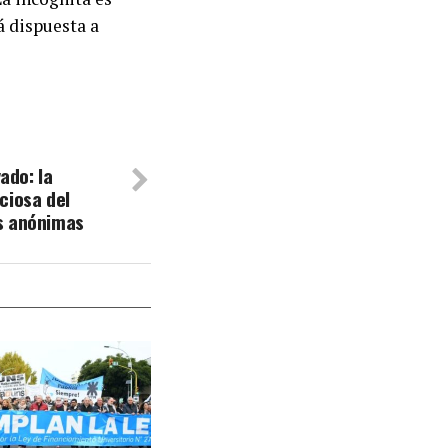
á dispuesta a
vado: la
ciosa del
s anónimas