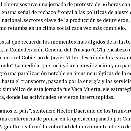
al obrera sostuvo una jornada de protesta de 36 horas co
 en una señal de rechazo frontal a las políticas de ajust
nacional. sectores clave de la producción se detuvieron,
amo retumba en un clima social cada vez más complejo.
ostal que recuerda los momentos más álgidos de la histor
a, la Confederación General del Trabajo (CGT) encabezó
 contra el Gobierno de Javier Milei, describiéndola sin 
tundo”. La medida, que incluyó una movilización y un par
ogró una paralización notable en áreas neurálgicas de la 
 hasta el transporte, pasando por la energía y los servicio
 simbólico de esta jornada fue Vaca Muerta, eje estratégi
ca, donde las actividades se vieron interrumpidas.
amos el país”, sentenció Héctor Daer, uno de los triunvi
una conferencia de prensa en la que, acompañado por Car
Arguello, reafirmó la voluntad del movimiento obrero de 