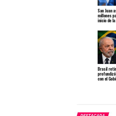
San Juan 
millones p
inicio de l
Brasil reti
profundizó 
con el Gobi
DESTACADA