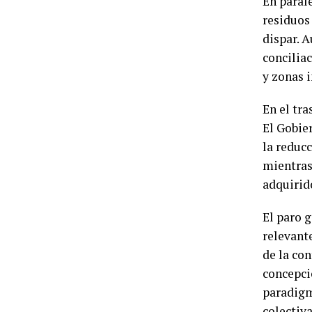
En parale
residuos
dispar. 
conciliac
y zonas i
En el tr
El Gobie
la reducc
mientras
adquirid
El paro 
relevant
de la con
concepci
paradigm
colectiva