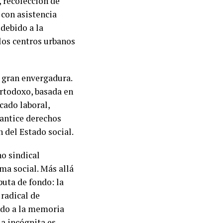
, recolección de
 con asistencia
debido a la
 los centros urbanos
e gran envergadura.
rtodoxo, basada en
cado laboral,
antice derechos
 del Estado social.
o sindical
ma social. Más allá
puta de fondo: la
radical de
ndo a la memoria
La incógnita es