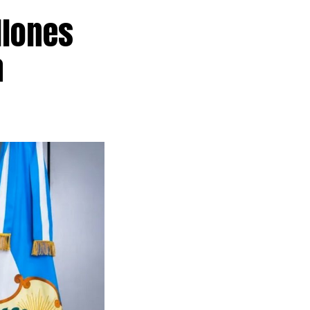
llones
a