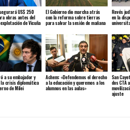
asegurará US$ 250
El Gobierno dio marcha atrás
Revés jud
ara obras antes del
con la reforma sobre tierras
en la dis
a explotación de Vicuña
para salvar la sesión de mañana
universit
ró a su embajador y
Achem: «Defendemos el derecho
San Cayet
la crisis diplomática
a la educación y queremos a los
dos CTA a
erno de Milei
alumnos en las aulas»
movilizac
ajuste