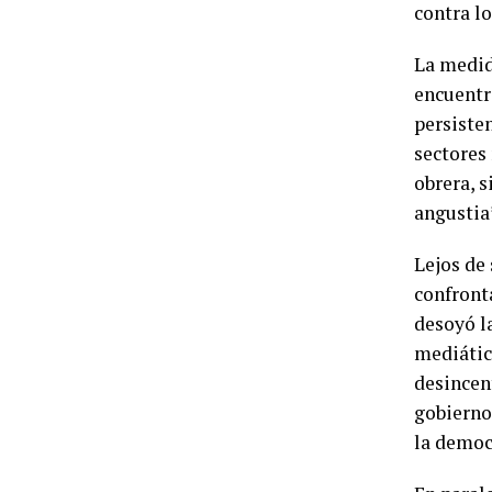
contra l
La medida
encuentra
persiste
sectores
obrera, s
angustia
Lejos de 
confronta
desoyó l
mediática
desincent
gobierno
la democ