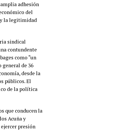
n amplia adhesión
e económico del
 y la legitimidad
ia sindical
 una contundente
ambages como “un
o general de 36
economía, desde la
s públicos. El
co de la política
ros que conducen la
los Acuña y
ejercer presión