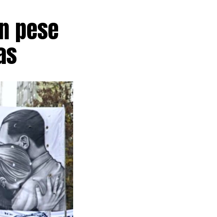
aneamiento. La
l desarrollo
ón pese
nto y el
as
anciamiento
 pública que
el proyecto
el Estado
atación
que continuará
productiva.
e la
Declaración de
latorios del