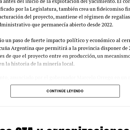
a antes del inicio de la explotación del yacimiento. El co
ificado por la Legislatura, también crea un fideicomiso f
facturación del proyecto, mantiene el régimen de regalías 
administrativo que permanecía abierto desde 2022.
io un paso de fuerte impacto político y económico al cer
cuña Argentina que permitirá a la provincia disponer de 
tes de que el proyecto entre en producción, un mecanismo
n la historia de la minería local.
nto, anunciado por el gobernador Marcelo Orrego en un 
dena Provincial, establece un aporte extraordinario que
CONTINÚE LEYENDO
 será fijo, no reembolsable y no compensable, una condi
disponibilidad de los recursos con independencia de la e
miento.
rá enviado a la Cámara de Diputados para su ratificación 