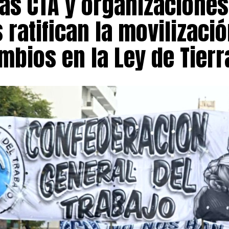
las CTA y organizaciones
sos fondos a obras de infraestructura vial, hídrica y de s
a a acelerar inversiones consideradas prioritarias para e
 ratifican la movilizaci
 esperar el inicio de la explotación comercial del yacimie
greso de regalías.
mbios en la Ley de Tierr
desembolso inicial, el pacto incorpora un esquema de fin
diante la creación de un fideicomiso de infraestructura
orte equivalente al 1,5% del valor bruto de facturación d
ecursos serán administrados, auditados y ejecutados por 
o los procedimientos previstos en la legislación de contr
demás, ratifica el régimen vigente de regalías mineras, 
% del valor bruto de facturación una vez iniciada la etapa 
ntos centrales del entendimiento es que también resuelv
dministrativa originada en 2022 por la aplicación de la 
ntal (DIA), un diferendo que condicionaba aspectos regu