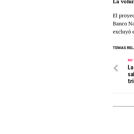
La volu
El proye
Banco Na
excluyó 
TEMAS REL
NO 
La
sa
tr