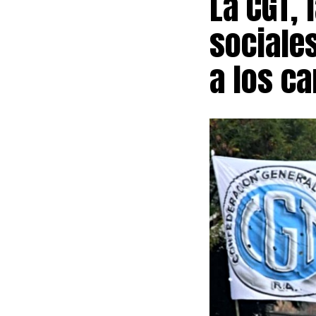
La CGT, 
totalidad de e
decisión apunt
sociales
provincial sin
consecuente in
a los ca
Más allá del 
permanente me
recibirá un ap
Vicuña. Esos r
provincial baj
pública.
El convenio, a
fijado en el 3
Uno de los pu
controversia a
Impacto Ambie