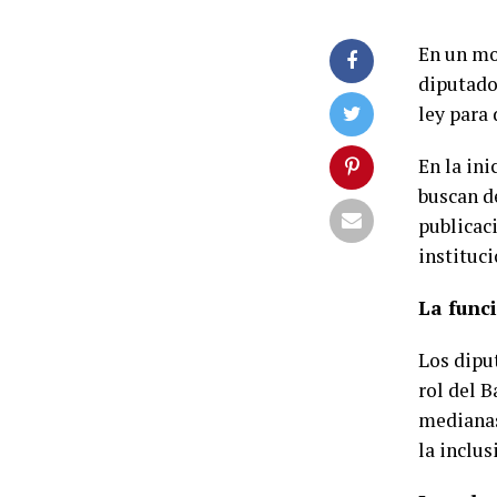
En un mo
diputado
ley para 
En la ini
buscan de
publicac
instituc
La func
Los dipu
rol del 
medianas
la inclus