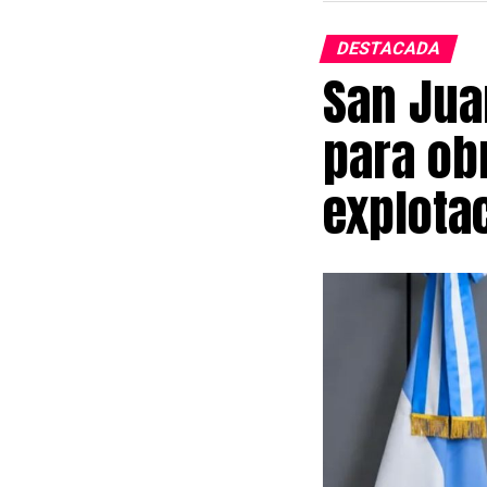
DESTACADA
San Jua
para obr
explota