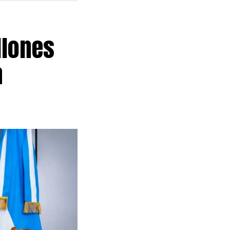
llones
a