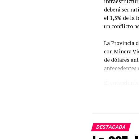
infraestructur
deberá ser rat
el 1,5% de la 
un conflicto 
La Provincia d
con Minera Vi
de dólares an
antecedentes e
El entendimie
emitido por Ca
el mandatario,
garantizar la 
del emprendi
DESTACADA
El convenio se