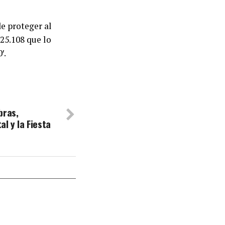
e proteger al
25.108 que lo
′.
bras,
l y la Fiesta