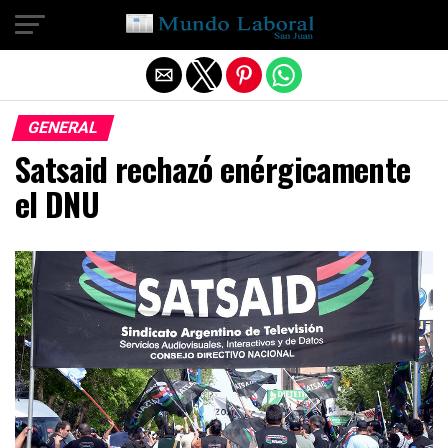
Salir de la versión móvil
GENERAL
Satsaid rechazó enérgicamente
el DNU