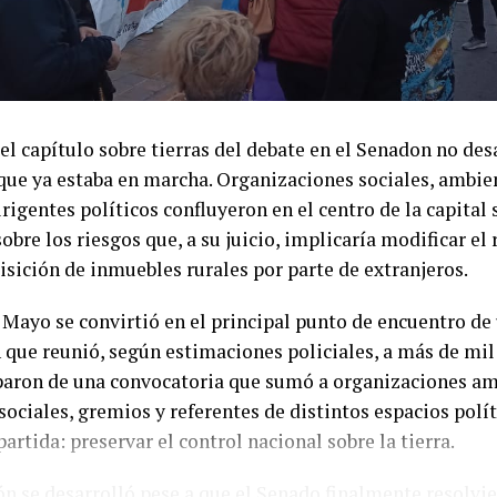
zará a elaborar el proyecto de presupuesto universitari
una carta abierta al Congreso.
el Gobierno llegó pocas horas después del anuncio. A tra
l Ministerio de Capital Humano rechazó los argumentos 
el capítulo sobre tierras del debate en el Senadon no des
 sindicales y calificó la medida de fuerza como «premat
que ya estaba en marcha. Organizaciones sociales, ambien
o que cumplió con las obligaciones asumidas en la parita
irigentes políticos confluyeron en el centro de la capital
recordó que ese acuerdo estableció una recomposición sal
sobre los riesgos que, a su juicio, implicaría modificar e
 24,33%, integrada por un incremento del 21,33% liquida
isición de inmuebles rurales por parte de extranjeros.
to para octubre.
 Mayo se convirtió en el principal punto de encuentro de
también señaló que el acta paritaria fijó un cuarto inter
 que reunió, según estimaciones policiales, a más de mil
re para retomar las negociaciones, por lo que, a su enten
paron de una convocatoria que sumó a organizaciones am
 que justifique la convocatoria al paro. Desde la carte
ciales, gremios y referentes de distintos espacios polít
as destinadas a salarios fueron transferidas conforme a l
rtida: preservar el control nacional sobre la tierra.
asumidos.
n se desarrolló pese a que el Senado finalmente resolvi