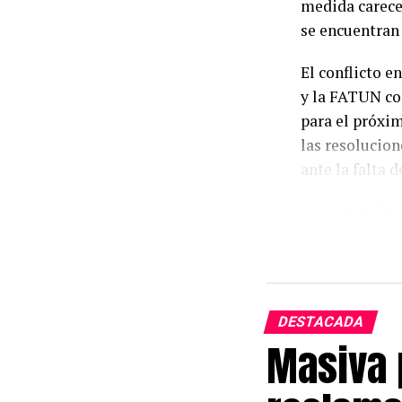
medida carece
se encuentran 
El conflicto 
y la FATUN con
para el próxi
las resolucion
ante la falta 
La medida fue 
acompañamient
Universitaria 
atraviesan un 
las decisiones
DESTACADA
y nodocente.
Masiva 
Los gremios a
medida cautela