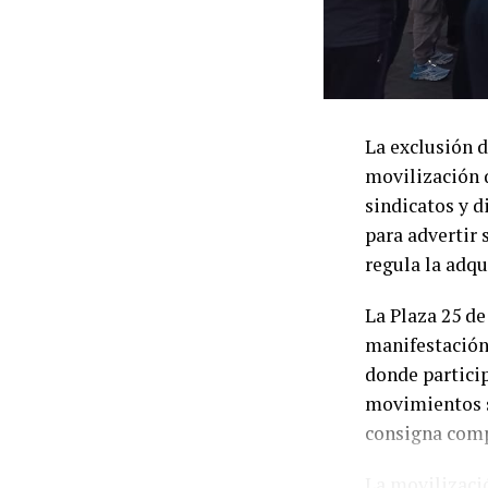
donde se comen
se presentará 
La respuesta d
comunicado, e
La exclusión d
organizaciones
movilización 
cartera sostuv
sindicatos y d
10 de junio y 
para advertir 
acumulada del
regula la adqu
otro 3% previs
La Plaza 25 de
El Ministerio 
manifestación
15 de septiemb
donde partici
incumplimiento
movimientos so
que las partid
consigna compa
compromisos 
La movilizació