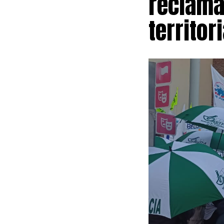
reclama
Financiamiento
territori
Suprema de Ju
carácter retro
Precios al Co
En este senti
Políticas Univ
durante las ne
distanciamient
Como parte de 
cronograma de
negociación. A
universitarios
persistir la f
horas para los
representantes