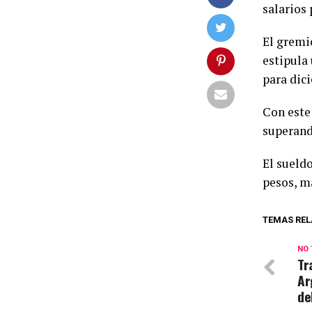
salarios
El gremi
estipula
para dic
Con este
superand
El sueldo
pesos, má
TEMAS REL
NO 
Tr
Ar
de