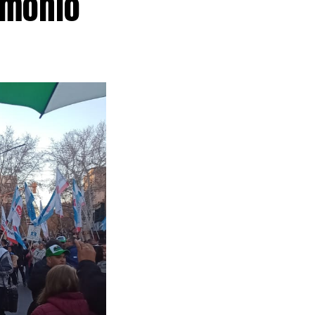
imonio
a Corte
 salarial con
 del Índice de
retario de
strato»
zó el
robó un
ces en la
s a edificios
 En caso de
paro de 48
bre, cuando los
en Bariloche,