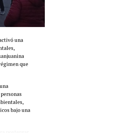
o para 2027 y
vés de un
de las
activó una
ura». La
tales,
ria firmada el
 sanjuanina
arial
l régimen que
do en junio y
 una
medio hasta el
 personas
der, no existe
bientales,
ra remarcaron
icos bajo una
os
era postergar