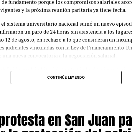
 de fundamento porque los compromisos salariales acor
vigentes y la próxima reunión paritaria ya tiene fecha.
en el sistema universitario nacional sumó un nuevo episo
firmaron un paro de 24 horas sin asistencia a los lugares
mo 12 de agosto, en rechazo a lo que consideran un incu
es judiciales vinculadas con la Ley de Financiamiento Un
de una nueva convocatoria a la negociación salarial.
definida en el ámbito del Frente Sindical Universitario, 
o del Consejo Interuniversitario Nacional (CIN) y de la
CONTINÚE LEYENDO
Argentina (FUA). Las organizaciones sostienen que las u
proceso de deterioro presupuestario y reclaman la plena
 judiciales que ordenaron recomponer los salarios del p
protesta en San Juan pa
rgumentan que el Gobierno aún no dio cumplimiento efec
r que garantiza la vigencia de los artículos 5 y 6 de la L