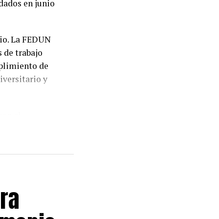
dados en junio
dio. La FEDUN
 de trabajo
mplimiento de
iversitario y
con el
 Federación
niversidades
 aplicación de
ersonal docente
ra
tivo a la
ey de