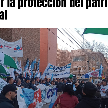
r la protección del patr
 Universitario, respaldada en distintas instancias por l
al
sticia. Esa normativa prevé mecanismos de actualización
activo y revisiones trimestrales vinculadas a la evolución
nsumidor (IPC) elaborado por el INDEC.
do, la FATUN expresó su rechazo al desempeño del subsec
ersitarias, a quien acusó de mantener una actitud de «de
gociaciones paritarias, un cuestionamiento que profundi
o entre las partes.
la escalada gremial, el Frente Sindical Universitario ap
 protestas que contempla nuevas medidas si no hay avan
demás del paro del 12 de agosto, prevé abrazos simbólico
 y una movilización al Palacio Sarmiento el 19 de agosto.
alta de respuestas oficiales, los sindicatos anunciaron un 
 días 27 y 28 de agosto. La agenda continuará en septiem
 universitarios participen del 96.º Plenario de Rectores 