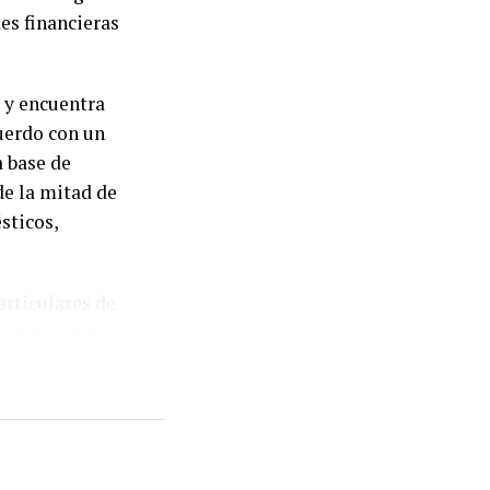
es financieras
bles para la
 y encuentra
ó una señal
uerdo con un
 registradas en
a base de
ierra excede el
de la mitad de
ibilidad
sticos,
urales y
articulares de
juaninos que
 obligaciones
ivo registrado
por los