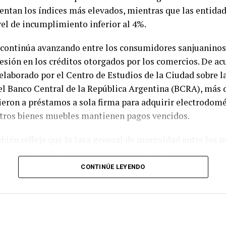
ntan los índices más elevados, mientras que las entidad
dquieran inmuebles ubicados en áreas consideradas sensi
el de incumplimiento inferior al 4%.
eguridad nacional.
continúa avanzando entre los consumidores sanjuaninos
ate quedó momentáneamente suspendido, la jornada dej
esión en los créditos otorgados por los comercios. De ac
ívoca. La movilización de San Juan, en sintonía con otras
laborado por el Centro de Estudios de la Ciudad sobre l
incias, evidenció que la discusión sobre el destino de la t
el Banco Central de la República Argentina (BCRA), más 
ivo y se ha instalado como uno de los ejes de mayor sens
eron a préstamos a sola firma para adquirir electrodomé
 confluyen intereses económicos, soberanía, recursos nat
otros bienes muebles mantienen pagos vencidos.
sarrollo.
bién refleja que la tasa general de morosidad entre los p
lcanza el 20,4%. En otras palabras, uno de cada cinco san
po de crédito presenta atrasos en el cumplimiento de sus
CONTINÚE LEYENDO
n indicador que acompaña el deterioro del poder adquisit
 años.
iverso analizado, los préstamos otorgados directamente 