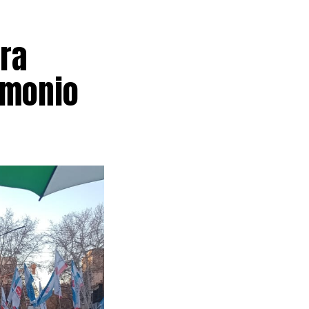
ra
imonio