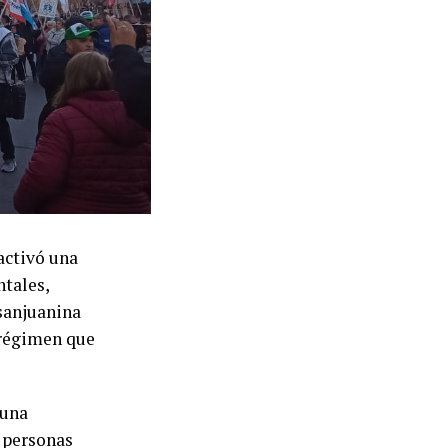
activó una
tales,
 sanjuanina
l régimen que
 una
 personas