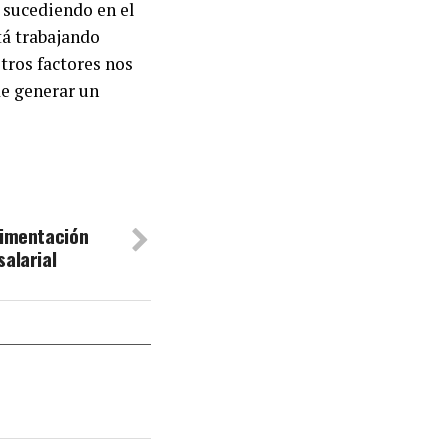
á sucediendo en el
tá trabajando
otros factores nos
e generar un
limentación
salarial