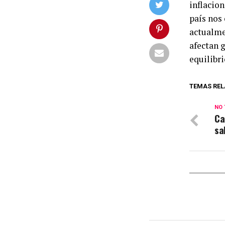
inflacion
país nos
actualmen
afectan 
equilibr
TEMAS REL
NO 
Ca
sa