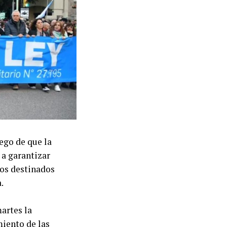
resó el
ncia defenderá
 acceso de
rovinciales. En
vio Fama y
ellos se
ndo una
ego de que la
 a garantizar
ertir el
dos destinados
es de
.
artes la
miento de las