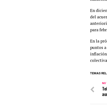
En dicie
del acue
anterior
para feb
En la pr
puntos a 
inflación
colectiva
TEMAS REL
NO 
Te
au