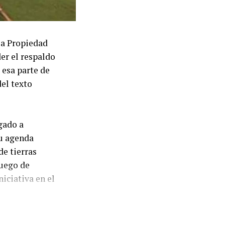
la Propiedad
der el respaldo
 esa parte de
del texto
gado a
su agenda
de tierras
luego de
iciativa en el
inistra de