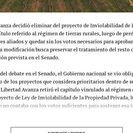
anza decidió eliminar del proyecto de Inviolabilidad de 
ítulo referido al régimen de tierras rurales, luego de per
s aliados y quedar sin los votos necesarios para aprobar
 La modificación busca preservar el tratamiento del resto 
ión prevista en el Senado.
del debate en el Senado, el Gobierno nacional se vio obli
 de los proyectos que considera prioritarios dentro de 
a Libertad Avanza retiró el capítulo vinculado al régimen 
oyecto de Ley de Inviolabilidad de la Propiedad Privada, 
no contaba con los votos suficientes para sostener esa in
 adoptó tras una reunión de urgencia convocada por la m