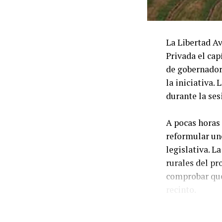
La Libertad Av
Privada el cap
de gobernadore
la iniciativa.
durante la ses
A pocas horas 
reformular uno
legislativa. L
rurales del pr
comprobar que 
recinto.
La decisión se