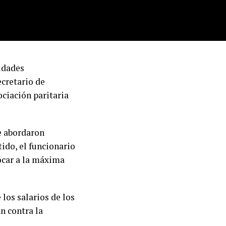
sidades
cretario de
ociación paritaria
se abordaron
tido, el funcionario
ocar a la máxima
os salarios de los
n contra la