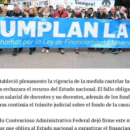
ndrían su rechazo al proyecto. En la misma línea se exp
 Misiones, Hugo Passalacqua, quien sostuvo que la provi
stratégicos y no aceptará modificaciones que faciliten el
anjeros a la propiedad de tierras.
ico no se limitó al pronunciamiento de los mandatarios p
ras también se pronunciaron en contra los radicales Fla
rger, quienes permanecían indecisos hasta el martes. A 
enadores José María Carambia y Flavia Royón, consolida
ria al capítulo cuestionado.
stableció plenamente la vigencia de la medida cautelar lu
rechazara el recurso del Estado nacional. El fallo obliga
ma, el oficialismo reconoció que resultaba imposible rev
ón salarial de docentes y no docentes, además de los fon
a votación y optó por retirar el punto más conflictivo ant
ras continúa el trámite judicial sobre el fondo de la causa
na derrota parlamentaria.
lo Contencioso Administrativo Federal dejó firme este m
r que obliga al Estado nacional a garantizar el financia