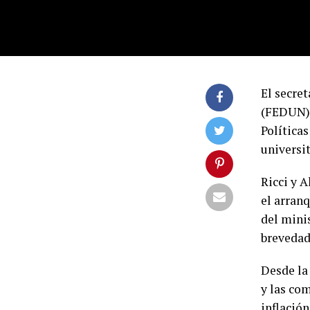
El secre
(FEDUN),
Políticas
universit
Ricci y A
el arranq
del mini
brevedad
Desde la
y las co
inflación