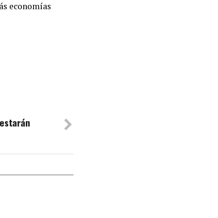
emás economías
festarán