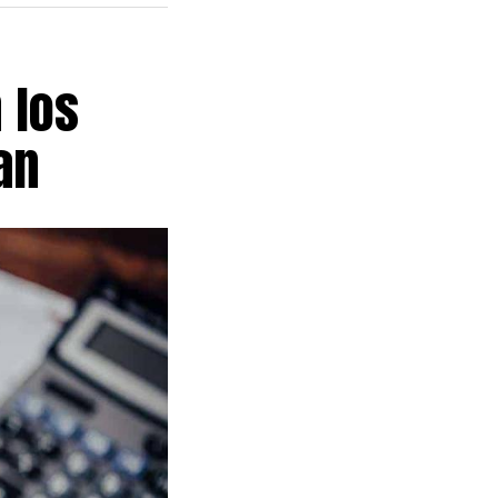
 los
an