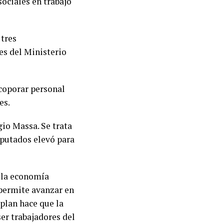
ociales en trabajo
 tres
es del Ministerio
coporar personal
es.
io Massa. Se trata
iputados elevó para
e la economía
 permite avanzar en
plan hace que la
er trabajadores del