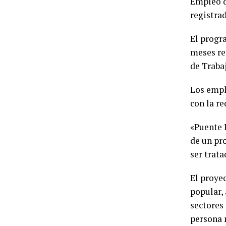
Empleo d
registrad
El progr
meses re
de Traba
Los empl
con la re
«Puente 
de un pr
ser trata
El proye
popular,
sectores
persona 