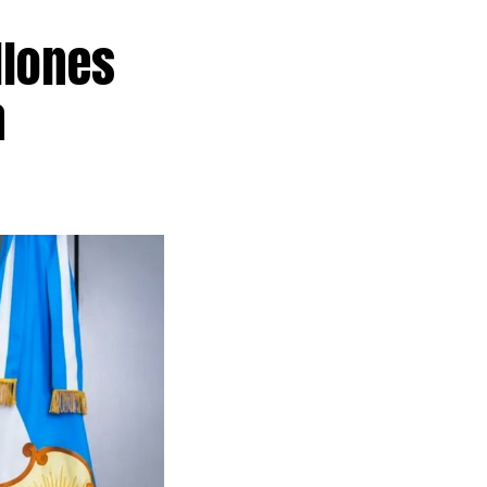
llones
a