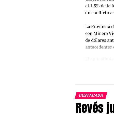
el 1,5% de la 
un conflicto 
La Provincia d
con Minera Vi
de dólares an
antecedentes e
El entendimie
emitido por Ca
el mandatario,
garantizar la 
del emprendi
DESTACADA
El convenio se
Revés ju
totalidad de e
decisión apunt