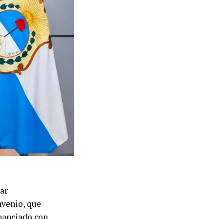
ar
nvenio, que
inanciado con