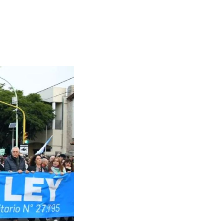
nto y el
anciamiento
 pública que
el proyecto
el Estado
atación
que continuará
productiva.
e la
Declaración de
latorios del
nto para la