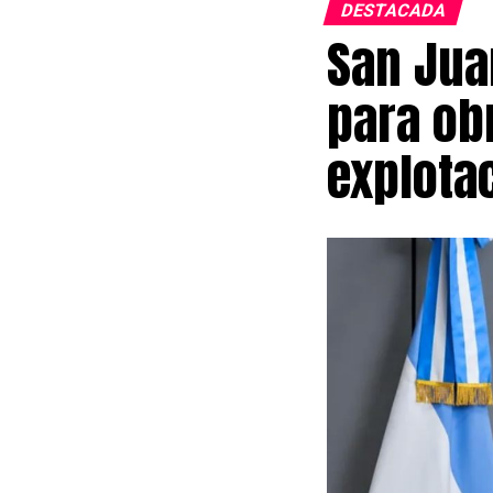
DESTACADA
San Jua
para obr
explota