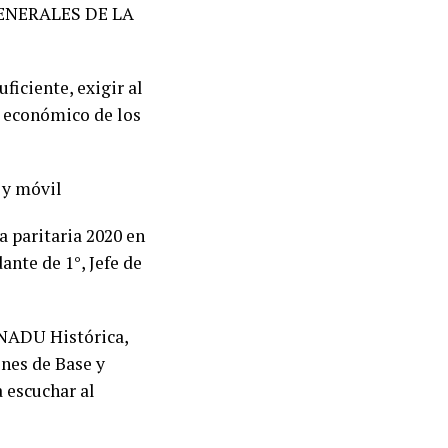
GENERALES DE LA
ficiente, exigir al
o económico de los
 y móvil
a paritaria 2020 en
nte de 1°, Jefe de
ONADU Histórica,
ones de Base y
 escuchar al