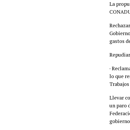
La prop
CONADU H
Rechazar 
Gobierno
gastos d
Repudiar
· Reclam
lo que r
Trabajos
Llevar c
un paro 
Federaci
gobierno