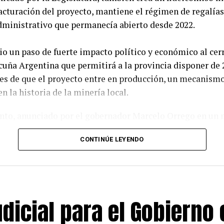
facturación del proyecto, mantiene el régimen de regalías 
administrativo que permanecía abierto desde 2022.
io un paso de fuerte impacto político y económico al cer
cuña Argentina que permitirá a la provincia disponer de 
tes de que el proyecto entre en producción, un mecanismo
n la historia de la minería local.
nto, anunciado por el gobernador Marcelo Orrego en un 
dena Provincial, establece un aporte extraordinario que
CONTINÚE LEYENDO
 será fijo, no reembolsable y no compensable, una condi
disponibilidad de los recursos con independencia de la e
miento.
rá enviado a la Cámara de Diputados para su ratificación 
dicial para el Gobierno 
sos fondos a obras de infraestructura vial, hídrica y de s
a a acelerar inversiones consideradas prioritarias para e