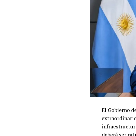
El Gobierno d
extraordinario
infraestructur
deberá ser rat