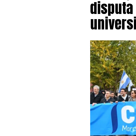
disputa
provincial sin
consecuente in
universi
Más allá del 
permanente me
recibirá un ap
Vicuña. Esos r
provincial baj
pública.
El convenio, a
fijado en el 3
Uno de los pu
controversia a
Impacto Ambie
proyecto. La r