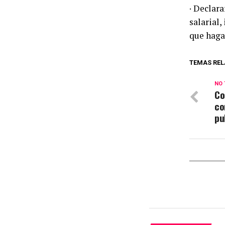
· Declar
salarial
que haga
TEMAS REL
NO 
Co
co
pu