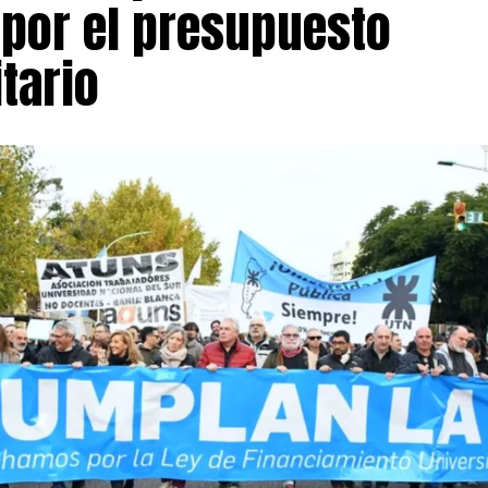
 por el presupuesto
 esperar el inicio de la explotación comercial del yacimie
greso de regalías.
tario
desembolso inicial, el pacto incorpora un esquema de fin
diante la creación de un fideicomiso de infraestructura
orte equivalente al 1,5% del valor bruto de facturación d
ecursos serán administrados, auditados y ejecutados por 
o los procedimientos previstos en la legislación de contr
demás, ratifica el régimen vigente de regalías mineras, 
% del valor bruto de facturación una vez iniciada la etapa 
ntos centrales del entendimiento es que también resuelv
dministrativa originada en 2022 por la aplicación de la 
ntal (DIA), un diferendo que condicionaba aspectos regu
esolución de ese proceso aporta previsibilidad jurídica ta