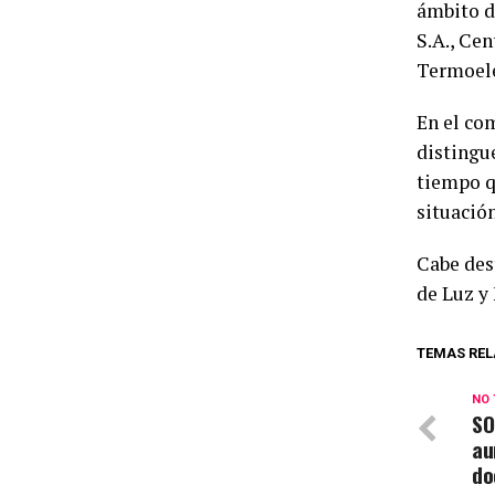
ámbito 
S.A., Ce
Termoelé
En el co
distingu
tiempo qu
situación
Cabe dest
de Luz y 
TEMAS REL
NO 
SO
au
do