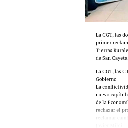
La CGT, las do
primer reclamo
Tierras Rurale
de San Cayeta
La CGT, las CT
Gobierno
La conflictivi
nuevo capítul
de la Economí
rechazar el pr
reclamar camb
Javier Milei.