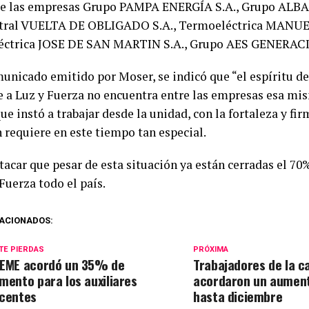
de las empresas Grupo PAMPA ENERGÍA S.A., Grupo ALB
ntral VUELTA DE OBLIGADO S.A., Termoeléctrica MANU
ctrica JOSE DE SAN MARTIN S.A., Grupo AES GENERACIO
municado emitido por Moser, se indicó que “el espíritu d
e a Luz y Fuerza no encuentra entre las empresas esa mis
e instó a trabajar desde la unidad, con la fortaleza y fir
 requiere en este tiempo tan especial.
acar que pesar de esta situación ya están cerradas el 70%
Fuerza todo el país.
ACIONADOS:
TE PIERDAS
PRÓXIMA
EME acordó un 35% de
Trabajadores de la c
mento para los auxiliares
acordaron un aumen
centes
hasta diciembre