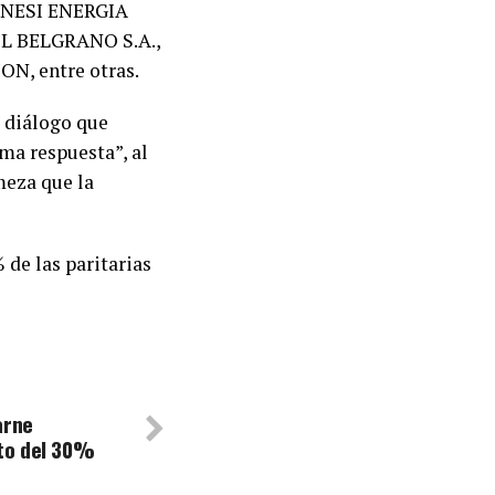
ANESI ENERGIA
EL BELGRANO S.A.,
N, entre otras.
e diálogo que
ma respuesta”, al
meza que la
 de las paritarias
arne
to del 30%