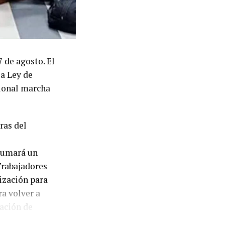
 de agosto. El
la Ley de
cional marcha
ras del
 sumará un
Trabajadores
ización para
ra volver a
ación de