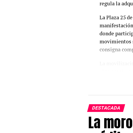
regula la adqu
La Plaza 25 de
manifestación
donde partici
movimientos so
consigna compa
La movilizació
el tratamiento
Inviolabilidad
decisión legis
pública mientr
DESTACADA
Banderas argen
La moro
se vende, no s
sintetizaban e