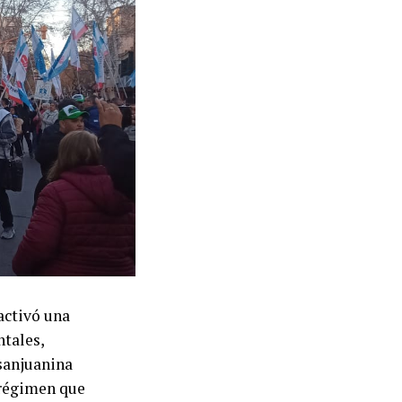
activó una
tales,
 sanjuanina
l régimen que