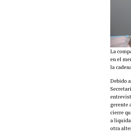
La compañ
en el me
la caden
Debido a
Secretar
entrevis
gerente a
cierre qu
a liquida
otra alte