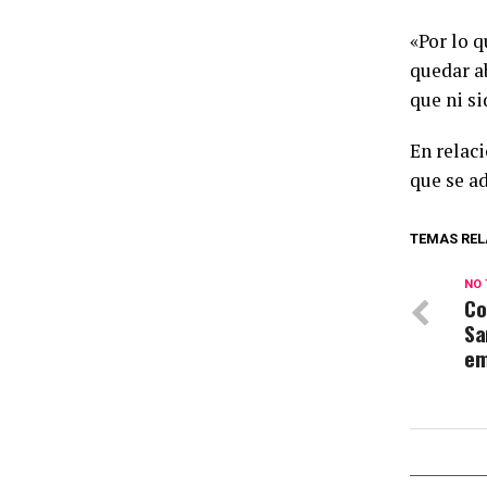
«Por lo 
quedar a
que ni si
En relaci
que se ad
TEMAS REL
NO 
Co
Sa
em