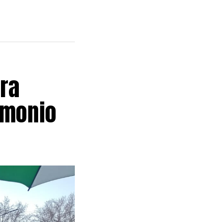
ra
imonio