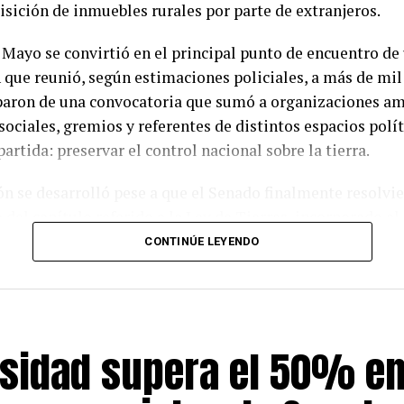
isición de inmuebles rurales por parte de extranjeros.
 Mayo se convirtió en el principal punto de encuentro de
 que reunió, según estimaciones policiales, a más de mil
paron de una convocatoria que sumó a organizaciones am
ciales, gremios y referentes de distintos espacios polít
rtida: preservar el control nacional sobre la tierra.
n se desarrolló pese a que el Senado finalmente resolvi
 del capítulo referido a la Ley de Tierras, incorporado al
 de la Propiedad Privada. Lejos de desactivar la convocato
CONTINÚE LEYENDO
lativa reforzó entre los asistentes la idea de mantener la
as la iniciativa continuara abierta a discusión parlament
tinas, carteles y consignas atravesaron toda la jornada. 
sidad supera el 50% en
e quema, no se desaloja», podía leerse en una de las panc
l espíritu de la protesta, centrada en la defensa del patr