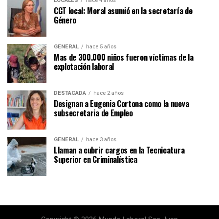
LOCALES
hace 4 años
CGT local: Moral asumió en la secretaría de
Género
GENERAL
hace 5 años
Mas de 300.000 niños fueron víctimas de la
explotación laboral
DESTACADA
hace 2 años
Designan a Eugenia Cortona como la nueva
subsecretaria de Empleo
GENERAL
hace 3 años
Llaman a cubrir cargos en la Tecnicatura
Superior en Criminalística