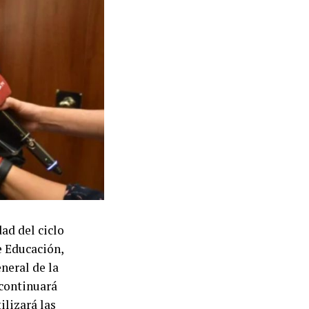
to la CTA
ón del
 la iniciativa,
 durante el
de la Economía
confluir con
nización
na conferencia
ad del ciclo
ticiparon los
e Educación,
mo y Octavio
neral de la
Godoy, y de la
continuará
ilizará las