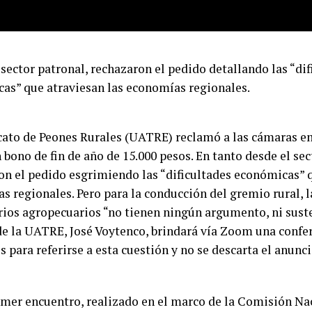
sector patronal, rechazaron el pedido detallando las “dif
as” que atraviesan las economías regionales.
cato de Peones Rurales (UATRE) reclamó a las cámaras e
 bono de fin de año de 15.000 pesos. En tanto desde el sec
on el pedido esgrimiendo las “dificultades económicas” q
s regionales. Pero para la conducción del gremio rural, l
ios agropecuarios “no tienen ningún argumento, ni susten
de la UATRE, José Voytenco, brindará vía Zoom una confe
s para referirse a esta cuestión y no se descarta el anun
imer encuentro, realizado en el marco de la Comisión Na