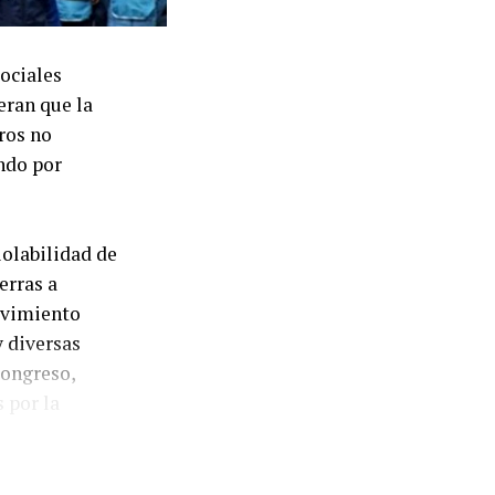
ociales
eran que la
eros no
ndo por
iolabilidad de
erras a
ovimiento
y diversas
Congreso,
 por la
arrollará