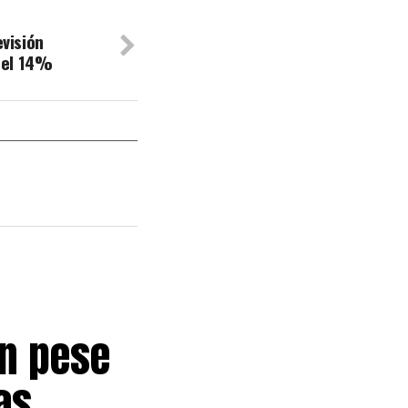
evisión
del 14%
ón pese
as