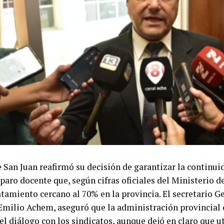
ambién confirmaron su participación en la protesta. Tan
 la CTA de los Trabajadores sostienen que la eliminaci
do a la venta de tierras no modifica el espíritu general de
sideran necesario mantener la presión sobre el Congreso
gislativo.
ia fue respaldada además por la Unión de Trabajadores 
, que ratificó su presencia en la movilización y llamó a 
sindicales en una manifestación unificada. Desde la orga
 la convocatoria permanecerá vigente hasta nuevo aviso.
 sostener la protesta ya había sido anticipada durante u
 San Juan reafirmó su decisión de garantizar la continuid
izada en la sede de la CGT, en la calle Azopardo. Allí par
l paro docente que, según cifras oficiales del Ministerio d
l triunvirato de conducción, Jorge Sola, Cristian Jeróni
tamiento cercano al 70% en la provincia. El secretario Ge
o a los secretarios generales de la CTA Autónoma, Hugo 
Emilio Achem, aseguró que la administración provincial 
abajadores, Hugo Yasky.
el diálogo con los sindicatos, aunque dejó en claro que ut