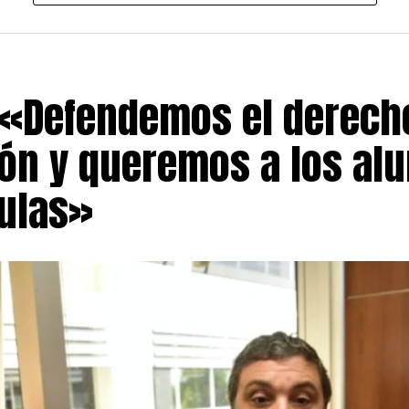
rente al Palacio Legislativo, al sostener que las modifica
or el Poder Ejecutivo no alteran el contenido de fondo de
a movilización», señalaron dirigentes de la central obrera
e la propuesta continúa incorporando disposiciones que 
«Defendemos el derecho
ridos y el patrimonio nacional.
ón y queremos a los al
nea se expresó el Frente de Sindicatos Unidos, espacio q
 gremiales críticas de la actual conducción de la CGT. S
aulas»
e comenzarán a concentrarse desde el mediodía y advirti
 artículos que califican como perjudiciales para amplios 
tos más cuestionados mencionan mecanismos que agiliza
 comunidades indígenas y familias campesinas; restriccio
 Estado para disponer expropiaciones por razones de util
 a la Ley de Manejo del Fuego que, según denuncian, faci
ón de terrenos afectados por incendios.