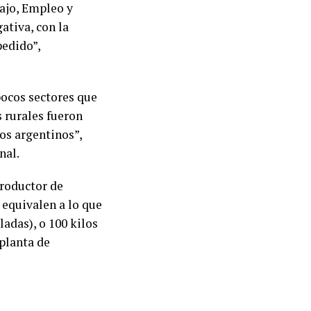
ajo, Empleo y
ativa, con la
pedido”,
pocos sectores que
s rurales fueron
los argentinos”,
nal.
productor de
 equivalen a lo que
adas), o 100 kilos
 planta de