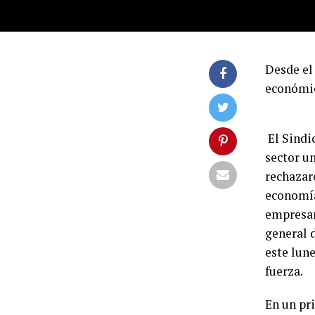
Desde el 
económic
El Sindi
sector un
rechazar
economía
empresar
general 
este lune
fuerza.
En un pr