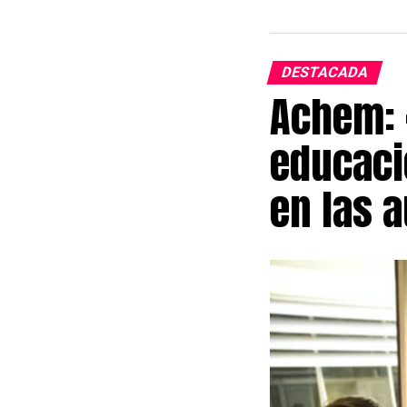
desde las 14 f
introducidas p
«Se sostiene l
DESTACADA
consideran qu
Achem: 
derechos adqui
educaci
En la misma lí
organizaciones
en las 
anunciaron qu
texto conserva
sociedad.
Entre los pun
de inquilinos,
facultades del
modificaciones
comercializaci