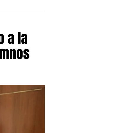
ciones
l proyecto.
, que
afectan
 a la
umnos
ue reúne a
us referentes
eron que el
sectores de la
n desalojos
nes a las
idad pública y
litarían la