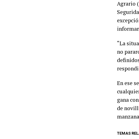
Agrario 
Seguridad
excepció
informar
“La situ
no pararo
definidos
respondie
En ese s
cualquie
gana con 
de novill
manzana
TEMAS REL