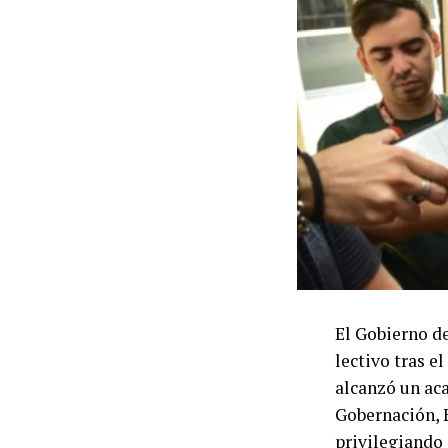
Las dos CTA t
Autónoma como
capítulo referi
por lo que con
tratamiento le
La convocator
Popular (UTEP)
las centrales 
indicaron que
La decisión de
El Gobierno de
de prensa real
lectivo tras e
integrantes de
alcanzó un aca
Argüello, junt
Gobernación, 
CTA de los Tr
privilegiando 