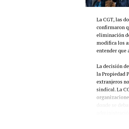
La CGT, las do
confirmaron qu
eliminación de
modifica los a
entender que a
La decisión de
la Propiedad P
extranjeros n
sindical. La C
organizaciones
donde se debat
administración
Desde la condu