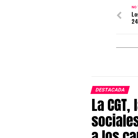
NO 
Lo
24
DESTACADA
La CGT, 
sociales
a los ca