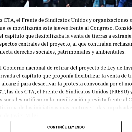
s CTA, el Frente de Sindicatos Unidos y organizaciones s
e se movilizarán este jueves frente al Congreso. Consid
l capítulo que flexibilizaba la venta de tierras a extranj
spectos centrales del proyecto, al que continúan rechaza
fecta derechos sociales, patrimoniales y ambientales.
l Gobierno nacional de retirar del proyecto de Ley de Inv
rivada el capítulo que proponía flexibilizar la venta de ti
o alcanzó para desactivar la protesta convocada por el m
GT, las dos CTA, el Frente de Sindicatos Unidos (FRESU) 
 sociales ratificaron la movilización prevista frente al 
irá una de las iniciativas más controvertidas impulsadas
 de Javier Milei.
CONTINÚE LEYENDO
cción cegetista confirmaron que la concentración se des