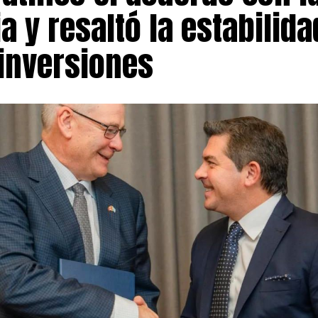
a y resaltó la estabilid
ra una mora superior al 50%, muy por encima de la obser
s de crédito, billeteras virtuales y entidades financieras.
inversiones
n territorial muestra diferencias marcadas. Angaco enca
n un índice de morosidad del 54,4% entre quienes financ
Le siguen Rawson, con el 54%; Pocito, con el 52,6%; Rivad
 Fértil, donde el porcentaje alcanza el 51,3%.
mbién evidencia que los restantes instrumentos de finan
eles de incumplimiento considerablemente menores. En 
leteras virtuales, la mora oscila entre el 11% y el 30%, de
o y del acreedor.
xcepción corresponde a las entidades financieras, donde 
lientes registra atrasos. Buena parte de esos préstamos se
ículos prendados, una garantía que reduce significativam
nto, ya que el deudor puede perder el bien adquirido en