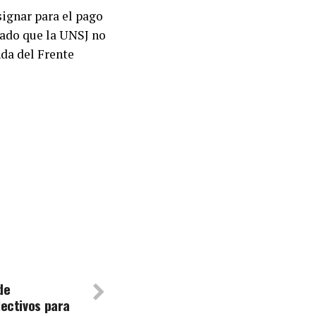
signar para el pago
dado que la UNSJ no
nda del Frente
de
lectivos para