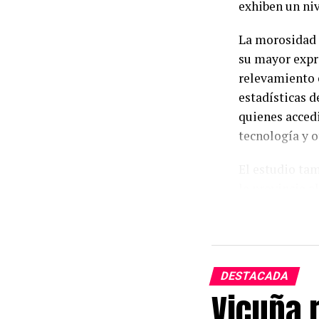
exhiben un niv
La morosidad 
su mayor expr
relevamiento e
estadísticas d
quienes accedi
tecnología y 
El estudio tam
la provincia a
tomó algún ti
financieras, u
en los últimos
DESTACADA
Dentro del un
Vicuña r
comercios con
financiamiento