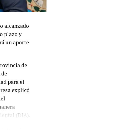
nciadas
do alcanzado
al de los
o plazo y
s alternativas
rá un aporte
na realidad
rovincia de
 bien la
 de
 ingresos
ad para el
cionando la
presa explicó
sumidores
del
sos
manera
ino por su
iental (DIA).
nstrumento
ece