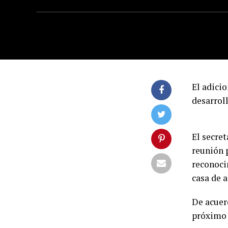
El adicio
desarroll
El secre
reunión p
reconoci
casa de a
De acuer
próximo 