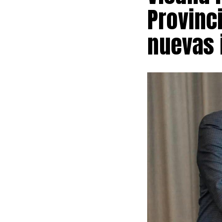
Provinci
ventas, regist
bancos, tarjeta
nuevas 
La distribució
provincial co
en comercios. 
51,7%; y Valle
El informe ta
presentan niv
tarjetas y bil
tipo de crédit
La principal e
3,86% de los c
compra de veh
de incumplimie