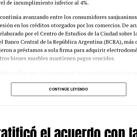
el de incumplimiento inferior al 4%.
continúa avanzando entre los consumidores sanjuaninos
esión en los créditos otorgados por los comercios. De ac
laborado por el Centro de Estudios de la Ciudad sobre l
el Banco Central de la República Argentina (BCRA), más 
eron a préstamos a sola firma para adquirir electrodomé
otros bienes muebles mantienen pagos vencidos.
bién refleja que la tasa general de morosidad entre los p
lcanza el 20,4%. En otras palabras, uno de cada cinco san
po de crédito presenta atrasos en el cumplimiento de sus
CONTINÚE LEYENDO
n indicador que acompaña el deterioro del poder adquisit
 años.
iverso analizado, los préstamos otorgados directamente 
atificó el acuerdo con l
centran el mayor nivel de incumplimiento. Este tipo de
, caracterizado por requisitos de acceso más flexibles par