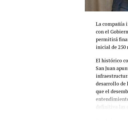
cancelar la de
También se pue
La compañía i
mediante créd
con el Gobiern
bienes involuc
permitirá fina
de financiació
inicial de 250
que termina a
El histórico 
Las cifras ref
San Juan apun
desaceleración
infraestructur
familiares, l
desarrollo de 
capacidad de 
que el desemb
priorizan gas
entendimiento
financieros, u
definitiva las
impacto sobre 
Desde la comp
contractual l