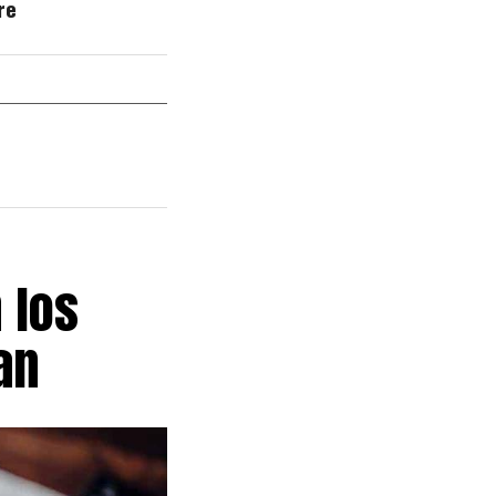
re
 los
an