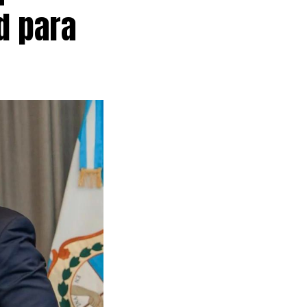
ad para
vada en
beza el ranking
iaron compras
avia, con el
ciamiento
bancos,
pendiendo del
apenas el
 destina a la
ente el riesgo
 caso de no