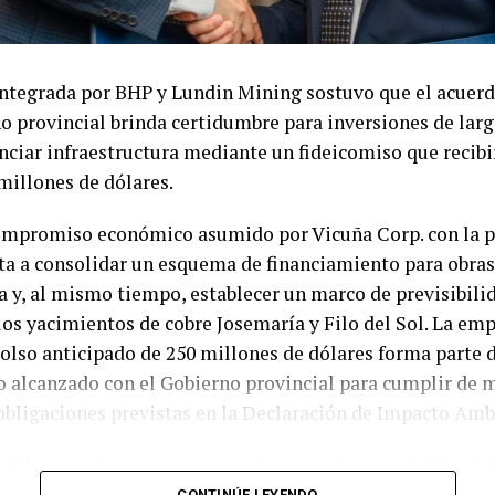
uda.
de recurrir a la justicia para recuperar mercancías fina
ntegrada por BHP y Lundin Mining sostuvo que el acuer
itos comerciales. Sin embargo, el menor valor patrimoni
o provincial brinda certidumbre para inversiones de larg
rados y la posibilidad de acceder posteriormente a nueva
nciar infraestructura mediante un fideicomiso que recibi
n reducen el incentivo para mantener las cuotas al día, u
 millones de dólares.
fectando directamente la liquidez de los comercios.
compromiso económico asumido por Vicuña Corp. con la p
lejan un fenómeno que se replica en gran parte del país. Si
ta a consolidar un esquema de financiamiento para obras
 de la inflación alivió parcialmente la presión sobre los
a y, al mismo tiempo, establecer un marco de previsibilid
a pérdida acumulada del poder adquisitivo continúa condi
los yacimientos de cobre Josemaría y Filo del Sol. La em
pago de miles de hogares. En ese escenario, muchos con
olso anticipado de 250 millones de dólares forma parte 
tos esenciales y postergan el cumplimiento de compromi
 alcanzado con el Gobierno provincial para cumplir de 
na tendencia que mantiene en alerta al comercio sanjuan
 obligaciones previstas en la Declaración de Impacto Amb
las ventas, el recupero de cartera y el acceso al crédito.
añía señalaron que el convenio concentra en un único i
os compromisos económicos vinculados a la DIA y establ
CONTINÚE LEYENDO