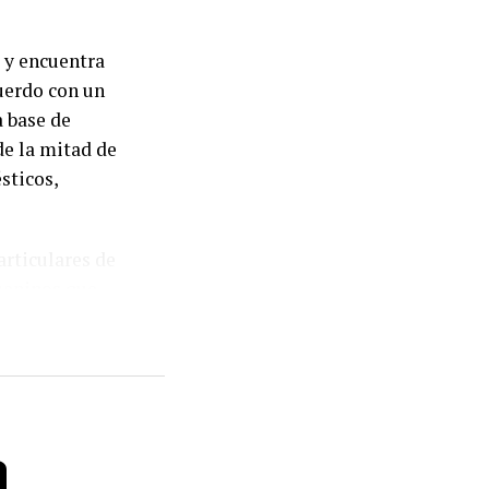
 y encuentra
uerdo con un
a base de
de la mitad de
sticos,
articulares de
juaninos que
 obligaciones
ivo registrado
por los
a
a facilitar las