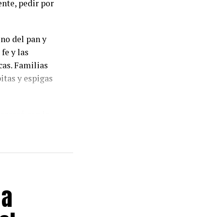
nte, pedir por
ono del pan y
 fe y las
cas. Familias
itas y espigas
acercó con la
llegaron para
sona», expresó
na de las
 a