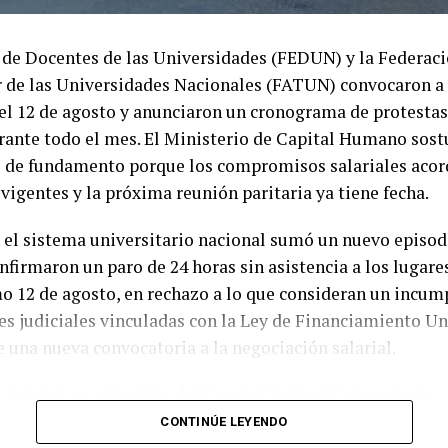
o, sostuvo que quienes cuentan con un empleo valoran es
 sostener a sus hogares y afirmó que esa gratitud se man
nte durante toda la jornada. Para el sacerdote, el traba
 de Docentes de las Universidades (FEDUN) y la Federac
de amor hacia la familia y un camino para alcanzar una v
r de las Universidades Nacionales (FATUN) convocaron a
 el 12 de agosto y anunciaron un cronograma de protestas
ia comenzó incluso antes del amanecer. La primera misa 
rante todo el mes. El Ministerio de Capital Humano sost
o el 7 de agosto y sorprendió por la cantidad de asistent
 de fundamento porque los compromisos salariales acor
existía preocupación por el horario y por cuestiones vinc
vigentes y la próxima reunión paritaria ya tiene fecha.
a zona, pero la respuesta superó todas las expectativas. 
adores eligieron esa celebración porque era el único mo
en el sistema universitario nacional sumó un nuevo episo
an participar antes de cumplir con sus obligaciones labor
firmaron un paro de 24 horas sin asistencia a los lugares
mo 12 de agosto, en rechazo a lo que consideran un incu
tral estuvo a cargo del padre Martín Reta, quien invitó 
es judiciales vinculadas con la Ley de Financiamiento Un
nza aun frente a las dificultades económicas. Durante su
de una nueva convocatoria a la negociación salarial.
chos fieles llegan cada año para agradecer y que esa act
 la comunidad. También alentó a quienes aún buscan empl
definida en el ámbito del Frente Sindical Universitario, 
 a mantener una actitud esperanzada.
o del Consejo Interuniversitario Nacional (CIN) y de la
CONTINÚE LEYENDO