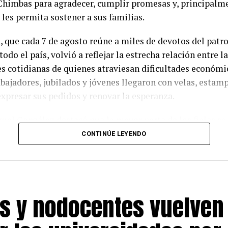
Chimbas para agradecer, cumplir promesas y, principalme
 les permita sostener a sus familias.
, que cada 7 de agosto reúne a miles de devotos del patr
todo el país, volvió a reflejar la estrecha relación entre la
s cotidianas de quienes atraviesan dificultades económi
bajadores, jubilados y jóvenes llegaron con velas, estamp
expresar sus pedidos y renovar la esperanza.
uel González destacó que la mayor parte de los fieles se 
pedir empleo, aunque también fueron numerosos quienes 
CONTINÚE LEYENDO
conservar su fuente laboral. «El trabajo dignifica a la per
al remarcar que poder llevar el pan a la mesa representa u
ciones para cualquier familia.
s y nodocentes vuelven