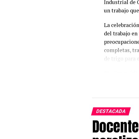
Industrial de 
un trabajo que
La celebración
del trabajo en 
preocupacione
completas, tra
de trigo para 
El párroco Mig
intención de 
agradecer por 
el sacerdote, 
mayores bendi
DESTACADA
Docente