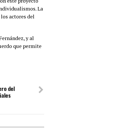
on este proyecto
individualismos. La
los actores del
Fernández, y al
cuerdo que permite
ero del
iales