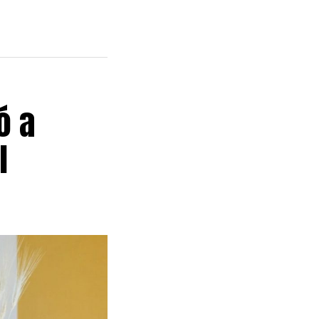
ó a
l