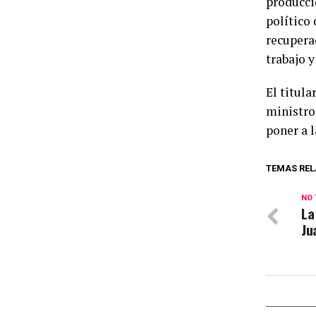
producci
político
recupera
trabajo y
El titula
ministro
poner a l
TEMAS REL
NO 
La
Ju