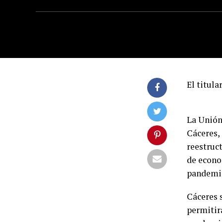
El titula
La Unión
Cáceres,
reestruc
de econom
pandemi
Cáceres 
permitir