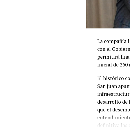
compra de veh
de incumplimie
cancelar la de
También se pue
La compañía i
mediante créd
con el Gobiern
bienes involuc
permitirá fina
de financiació
inicial de 250
que termina a
El histórico 
Las cifras ref
San Juan apun
desaceleración
infraestructur
familiares, l
desarrollo de 
capacidad de 
que el desemb
priorizan gas
entendimiento
financieros, u
definitiva las
impacto sobre 