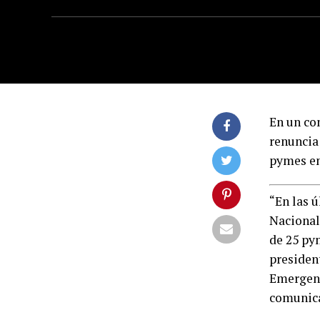
En un co
renuncia
pymes en
“En las 
Nacional
de 25 py
presiden
Emergenc
comunic