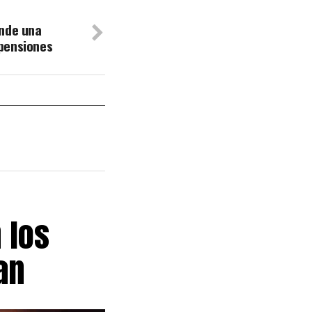
ende una
pensiones
 los
an