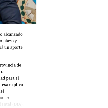
ente el riesgo
 caso de no
nciadas
do alcanzado
al de los
o plazo y
s alternativas
rá un aporte
na realidad
rovincia de
 bien la
 de
 ingresos
ad para el
cionando la
presa explicó
sumidores
del
sos
manera
ino por su
iental (DIA).