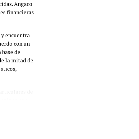
cidas. Angaco
es financieras
 y encuentra
uerdo con un
a base de
de la mitad de
sticos,
articulares de
juaninos que
 obligaciones
ivo registrado