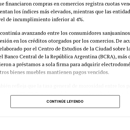
ue financiaron compras en comercios registra cuotas ven
ntan los índices más elevados, mientras que las entidad
el de incumplimiento inferior al 4%.
continúa avanzando entre los consumidores sanjuaninos
esión en los créditos otorgados por los comercios. De ac
laborado por el Centro de Estudios de la Ciudad sobre l
el Banco Central de la República Argentina (BCRA), más 
eron a préstamos a sola firma para adquirir electrodomé
otros bienes muebles mantienen pagos vencidos.
bién refleja que la tasa general de morosidad entre los p
lcanza el 20,4%. En otras palabras, uno de cada cinco san
po de crédito presenta atrasos en el cumplimiento de sus
CONTINÚE LEYENDO
n indicador que acompaña el deterioro del poder adquisit
 años.