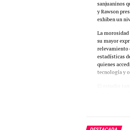
sanjuaninos q
y Rawson prese
exhiben un niv
La morosidad 
su mayor expr
relevamiento e
estadísticas d
quienes accedi
tecnología y 
El estudio tam
la provincia a
tomó algún ti
financieras, u
en los últimos
DESTACADA