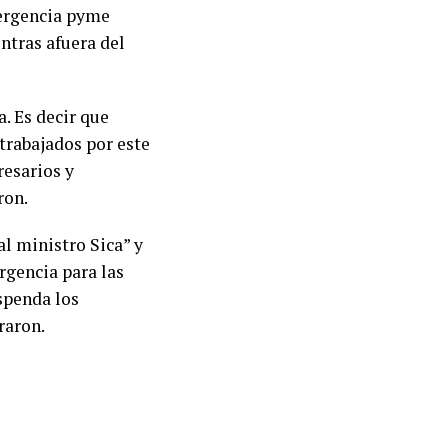
mergencia pyme
tras afuera del
. Es decir que
trabajados por este
resarios y
ron.
l ministro Sica” y
rgencia para las
spenda los
raron.