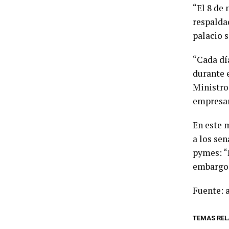
“El 8 de
respalda
palacio 
“Cada día
durante 
Ministro 
empresar
En este 
a los se
pymes: “
embargos
Fuente: a
TEMAS REL