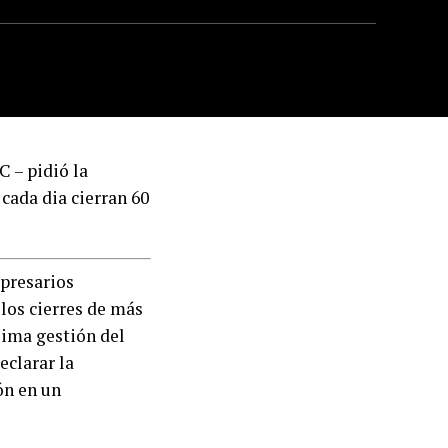
 – pidió la
cada dia cierran 60
mpresarios
los cierres de más
sima gestión del
eclarar la
ón en un