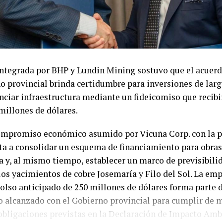
ículos prendados, una garantía que reduce significativam
nto, ya que el deudor puede perder el bien adquirido en
uda.
de recurrir a la justicia para recuperar mercancías fina
ntegrada por BHP y Lundin Mining sostuvo que el acuer
itos comerciales. Sin embargo, el menor valor patrimoni
o provincial brinda certidumbre para inversiones de larg
rados y la posibilidad de acceder posteriormente a nueva
nciar infraestructura mediante un fideicomiso que recibi
n reducen el incentivo para mantener las cuotas al día, u
 millones de dólares.
fectando directamente la liquidez de los comercios.
compromiso económico asumido por Vicuña Corp. con la p
lejan un fenómeno que se replica en gran parte del país. Si
ta a consolidar un esquema de financiamiento para obras
 de la inflación alivió parcialmente la presión sobre los
a y, al mismo tiempo, establecer un marco de previsibilid
a pérdida acumulada del poder adquisitivo continúa condi
los yacimientos de cobre Josemaría y Filo del Sol. La em
pago de miles de hogares. En ese escenario, muchos con
olso anticipado de 250 millones de dólares forma parte 
tos esenciales y postergan el cumplimiento de compromi
 alcanzado con el Gobierno provincial para cumplir de 
na tendencia que mantiene en alerta al comercio sanjuan
 obligaciones previstas en la Declaración de Impacto Amb
las ventas, el recupero de cartera y el acceso al crédito.