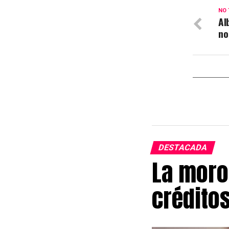
NO 
Al
no
DESTACADA
La moro
crédito