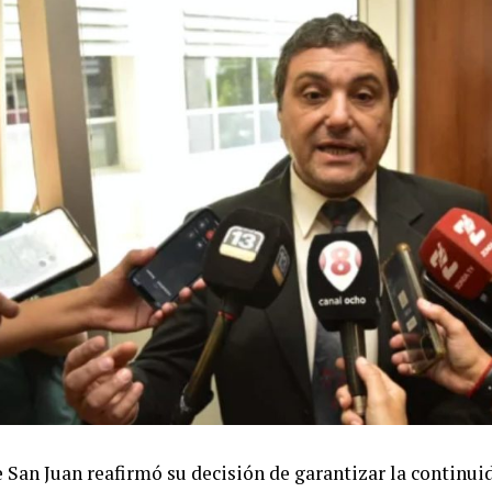
 comunidades indígenas y familias campesinas; restriccio
 Estado para disponer expropiaciones por razones de util
 a la Ley de Manejo del Fuego que, según denuncian, faci
ón de terrenos afectados por incendios.
ambién confirmaron su participación en la protesta. Tan
 la CTA de los Trabajadores sostienen que la eliminaci
do a la venta de tierras no modifica el espíritu general de
sideran necesario mantener la presión sobre el Congreso
gislativo.
ia fue respaldada además por la Unión de Trabajadores 
, que ratificó su presencia en la movilización y llamó a 
sindicales en una manifestación unificada. Desde la orga
 la convocatoria permanecerá vigente hasta nuevo aviso.
 sostener la protesta ya había sido anticipada durante u
 San Juan reafirmó su decisión de garantizar la continuid
izada en la sede de la CGT, en la calle Azopardo. Allí par