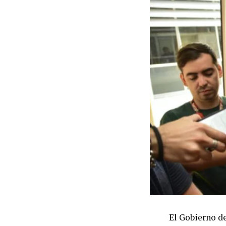
de inquilinos,
facultades del
modificaciones
comercializaci
Las dos CTA t
Autónoma como
capítulo referi
por lo que con
tratamiento le
La convocator
Popular (UTEP)
las centrales 
indicaron que
La decisión de
El Gobierno de
de prensa real