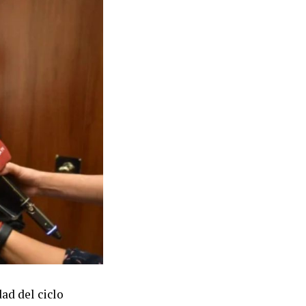
nes a las
idad pública y
litarían la
to la CTA
ón del
 la iniciativa,
 durante el
de la Economía
confluir con
nización
na conferencia
ad del ciclo
ticiparon los