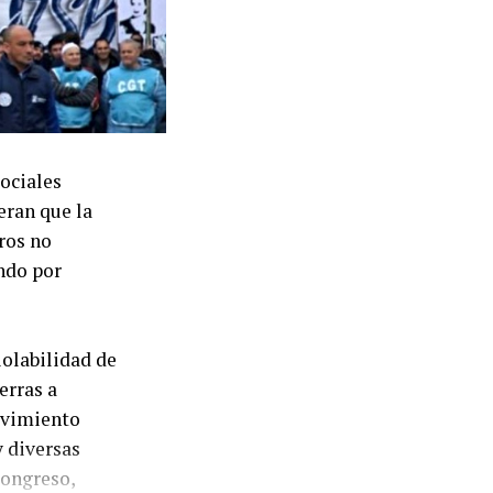
ociales
eran que la
eros no
ndo por
iolabilidad de
erras a
ovimiento
y diversas
Congreso,