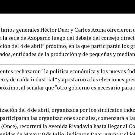
etarios generales Héctor Daer y Carlos Acuña ofrecieron 
 la sede de Azopardo luego del debate del consejo directi
ción del 4 de abril” próximo, en la que participarán los 
ados, entidades de la producción y de pequeñas y media
entes rechazaron “la política económica y los nuevos índi
o y de caída industrial” y apostaron a las elecciones pre
róximo, al señalar que “otro gobierno es necesario para 
zación del 4 de abril, organizada por los sindicatos indus
participarán las organizaciones sociales, comenzará a las
 (Once), recorrerá la Avenida Rivadavia hasta llegar al C
enidas de Mayo y 9 de Julio, indicaron Daer, Acuña y el je