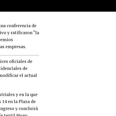
una conferencia de
vo y ratificaron “la
gremios
nas empresas.
ces oficiales de
sidenciales de
modificar el actual
triales y en la que
 14 en la Plaza de
ongreso y concluirá
fe textil Hugo