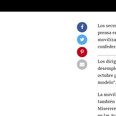
Los secr
prensa en
moviliza
confeder
Los dirig
desemple
octubre p
modelo”.
La movili
también 
Miserere
en las Av