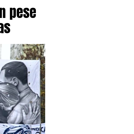
ón pese
as