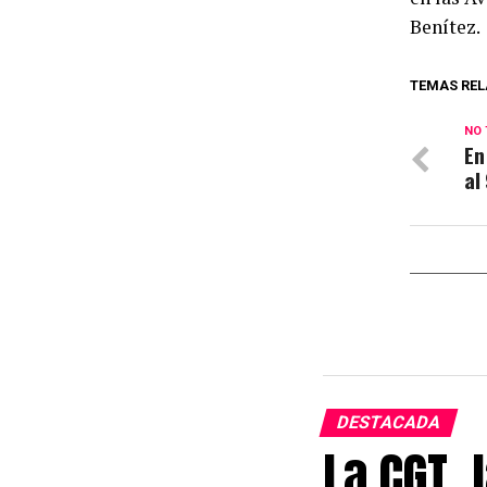
Benítez.
TEMAS REL
NO 
En
al
DESTACADA
La CGT, 