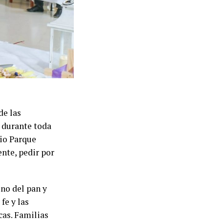
de las
 durante toda
rio Parque
nte, pedir por
ono del pan y
 fe y las
cas. Familias