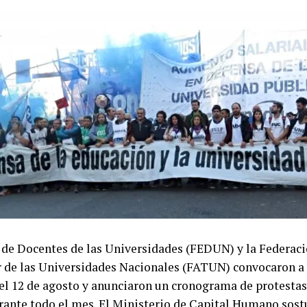
o, sostuvo que quienes cuentan con un empleo valoran es
 sostener a sus hogares y afirmó que esa gratitud se man
nte durante toda la jornada. Para el sacerdote, el traba
 de Docentes de las Universidades (FEDUN) y la Federac
de amor hacia la familia y un camino para alcanzar una v
r de las Universidades Nacionales (FATUN) convocaron a
 el 12 de agosto y anunciaron un cronograma de protestas
ia comenzó incluso antes del amanecer. La primera misa 
rante todo el mes. El Ministerio de Capital Humano sost