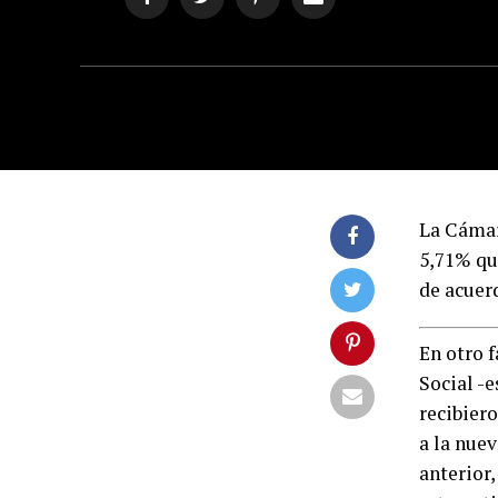
La Cámar
5,71% qu
de acuer
En otro 
Social -e
recibier
a la nue
anterior,