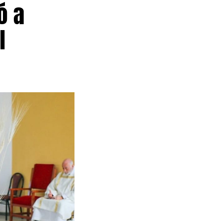
ó a
l