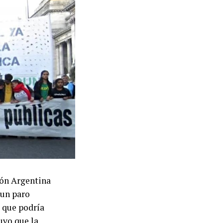
pecialmente la
ifestó de
jo constituye
ión Argentina
ida digna.
 un paro
 que podría
se celebró
uvo que la