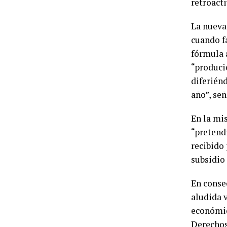
retroacti
La nueva
cuando fa
fórmula a
“producié
diferién
año”, señ
En la mis
“pretend
recibido
subsidio
En conse
aludida 
económic
Derecho