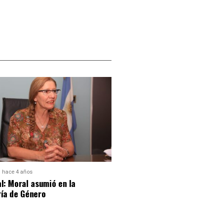
hace 4 años
l: Moral asumió en la
ría de Género