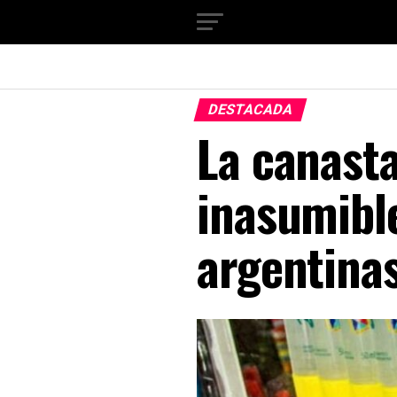
DESTACADA
La canasta
inasumible
argentina