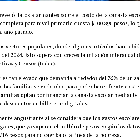
eveló datos alarmantes sobre el costo de la canasta esc
r completa para nivel primario cuesta $100.890 pesos, lo
l año pasado.
los sectores populares, donde algunos artículos han subi
 del 2024. Esto supera con creces la inflación interanual 
sticas y Censos (Indec).
ar es tan elevado que demanda alrededor del 35% de un s
de las familias se endeuden para poder hacer frente a este
familias optan por financiar la canasta escolar mediante 
e descuentos en billeteras digitales.
mente angustiante si se considera que los gastos escolar
ogares, que ya superan el millón de pesos. Según los datos
716 pesos para no caer bajo la línea de la pobreza.