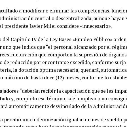
acultado a modificar o eliminar las competencias, funcio
dministración central o descentralizada, aunque hayan s
 presidente Javier Milei considere «innecesario».
 del Capítulo IV de la Ley Bases «Empleo Público» ordena 
r uno que indica que “el personal alcanzado por el régim
 reestructuración que comporten la supresión de órganos
 o de reducción por encontrarse excedida, conforme surja
eria, la dotación óptima necesaria, quedará, automática
do máximo de hasta doce (12) meses, conforme lo estable
ajadores “deberán recibir la capacitación que se les impar
stado y, cumplido ese término, si el empleado no consigu
uedará automáticamente desvinculado de la Administración
 a percibir una indemnización igual a un mes de sueldo p