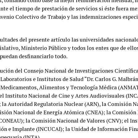
s, tomando como base la mejor remuneración mensual, no
nte el tiempo de prestación de servicios si éste fuera me
nvenio Colectivo de Trabajo y las indemnizaciones espec
ultades del presente artículo las universidades nacional
islativo, Ministerio Público y todos los entes que de ello
puedan desfinanciarlo todo.
lución del Consejo Nacional de Investigaciones Científic
aboratorios e Institutos de Salud “Dr. Carlos G. Malbrán
 Medicamentos, Alimentos y Tecnología Médica (ANMAT);
 el Instituto Nacional de Cine y Artes Audiovisuales (IN
a Autoridad Regulatoria Nuclear (ARN), la Comisión Na
sión Nacional de Energía Atómica (CNEA); la Comisión 
(CONEAU); la Comisión Nacional de Valores (CNV); el Ins
ón e Implante (INCUCAI); la Unidad de Información Financ
pecuaria (INTA).