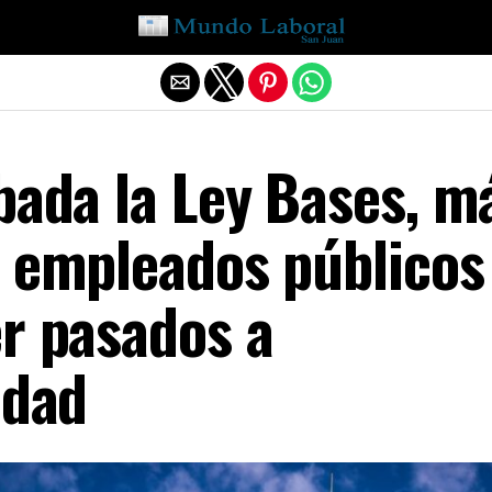
Salir de la versión móvil
bada la Ley Bases, m
l empleados públicos
r pasados a
idad