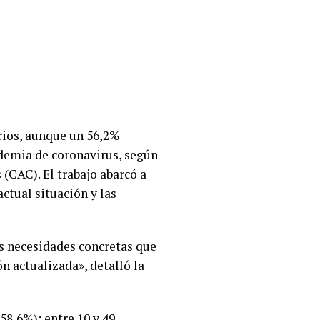
arios, aunque un 56,2%
ndemia de coronavirus, según
(CAC). El trabajo abarcó a
actual situación y las
as necesidades concretas que
n actualizada», detalló la
8,6%); entre 10 y 49